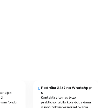
Podrška 24/7 na WhatsApp-
u
nancijski
ći
Kontaktirajte nas brzo i
enom fondu.
praktično: u bilo koje doba dana
ili noći tokom vašeg ljetovanja.