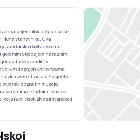
ivahna prijestolnica Španjolske,
 milijuna stanovnika. Ova
 gospodarsko i kulturno srce
d s golemim utjecajem na raznim
e gospodarsko središte
 velikim španjolskim tvrtkama i
ajviše web stranica. Posjetitelji
d svjetski poznatih muzeja
rućim ljetima i hladnim zimama,
e, koja nudi visok životni standard
lskoj