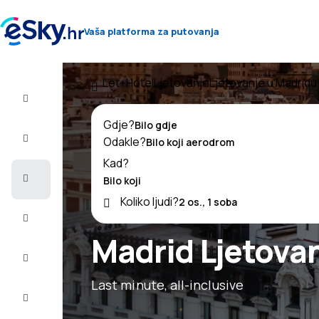
Vaša platforma za putovanja
Let+Hotel
Ljetovanje
Ljetovanje u Madridu
Let+Hotel
Gdje?
Avio
Odakle?
Karte
Kad?
Ljetovanje
Koliko ljudi?
Ljeto
2026
Madrid Ljetova
Zima
2026/27
Last minute, all-inclusive
Last
minute