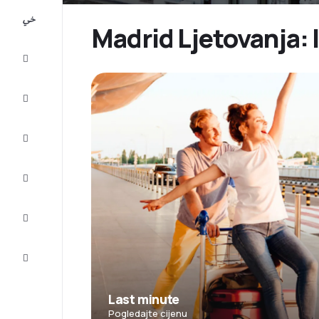
All-
inclusive
Madrid Ljetovanja: l
Putovanje
Smještaj
Prilike
Dovršite
putovanje
Inspiracija
i savjeti
Služba
za
korisnike
Last minute
Pogledajte cijenu