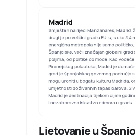
Madrid
Smješten na rijeci Manzanares, Madrid, ž
drugi je po veličini grad u EU-u, s oko 3,4
energična metropola nije samo političko,
Španjolske, već i značajan globalni gra
poljima, od politike do mode. Kao vodeć
Pirenejskog poluotoka, Madrid je domaćin
grad je španjolskog govornog područja s n
mogu uroniti u bogatu kulturu Madrida, o
umjetnosti do živahnih tapas barova. S v
Madrid je destinacija tijekom cijele godin
i nezaboravno iskustvo odmora u gradu.
Ljetovanje u Španjo