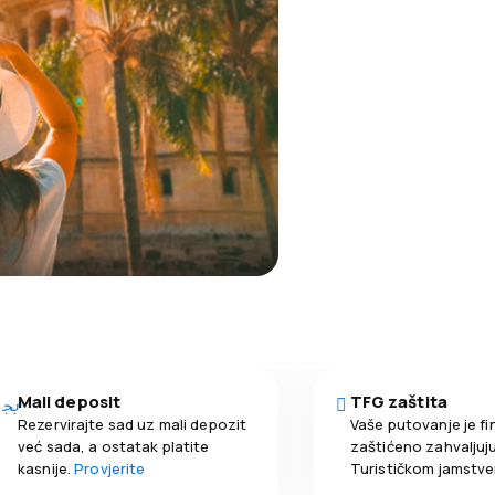
Mali deposit
TFG zaštita
Rezervirajte sad uz mali depozit
Vaše putovanje je fi
već sada, a ostatak platite
zaštićeno zahvaljuju
kasnije.
Provjerite
Turističkom jamstv