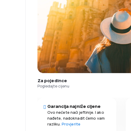
Za pojedince
Pogledajte cijenu
Garancija najniže cijene
Ovo nećete naći jeftinije. I ako
nađete, nadoknadit ćemo vam
razliku.
Provjerite