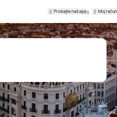
Probajte naš app
Moj račun