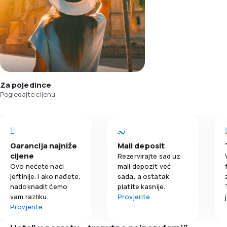
Za pojedince
Pogledajte cijenu
Garancija najniže
Mali deposit
cijene
Rezervirajte sad uz
Ovo nećete naći
mali depozit već
jeftinije. I ako nađete,
sada, a ostatak
nadoknadit ćemo
platite kasnije.
vam razliku.
Provjerite
Provjerite