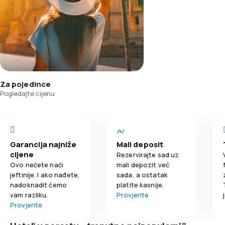
Za pojedince
Pogledajte cijenu
Garancija najniže
Mali deposit
cijene
Rezervirajte sad uz
Ovo nećete naći
mali depozit već
jeftinije. I ako nađete,
sada, a ostatak
nadoknadit ćemo
platite kasnije.
vam razliku.
Provjerite
Provjerite