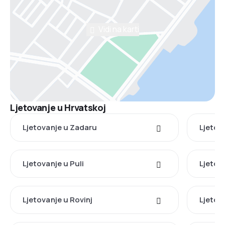
Vidi na karti
Ljetovanje u Hrvatskoj
Ljetovanje u Zadaru
Ljetov
Ljetovanje u Puli
Ljetova
Ljetovanje u Rovinj
Ljetov