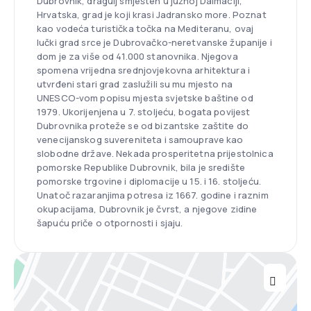
Dubrovnik, dragulj smješten u južnoj Dalmaciji,
Hrvatska, grad je koji krasi Jadransko more. Poznat
kao vodeća turistička točka na Mediteranu, ovaj
lučki grad srce je Dubrovačko-neretvanske županije i
dom je za više od 41.000 stanovnika. Njegova
spomena vrijedna srednjovjekovna arhitektura i
utvrđeni stari grad zaslužili su mu mjesto na
UNESCO-vom popisu mjesta svjetske baštine od
1979. Ukorijenjena u 7. stoljeću, bogata povijest
Dubrovnika proteže se od bizantske zaštite do
venecijanskog suvereniteta i samouprave kao
slobodne države. Nekada prosperitetna prijestolnica
pomorske Republike Dubrovnik, bila je središte
pomorske trgovine i diplomacije u 15. i 16. stoljeću.
Unatoč razaranjima potresa iz 1667. godine i raznim
okupacijama, Dubrovnik je čvrst, a njegove zidine
šapuću priče o otpornosti i sjaju.