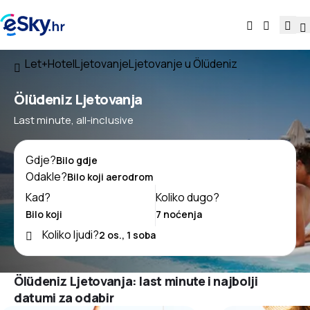
Let+Hotel
Ljetovanje
Ljetovanje u Ölüdeniz
Ölüdeniz Ljetovanja
Last minute, all-inclusive
Gdje?
Odakle?
Kad?
Koliko dugo?
Koliko ljudi?
Ölüdeniz Ljetovanja: last minute i najbolji
datumi za odabir