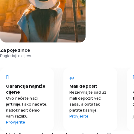
Za pojedince
Pogledajte cijenu
Garancija najniže
Mali deposit
cijene
Rezervirajte sad uz
Ovo nećete naći
mali depozit već
jeftinije. I ako nađete,
sada, a ostatak
nadoknadit ćemo
platite kasnije.
vam razliku.
Provjerite
Provjerite