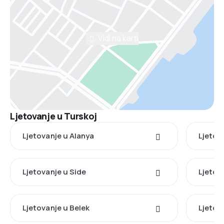
Vidi na karti
Ljetovanje u Turskoj
Ljetovanje u Alanya
Ljetova
Ljetovanje u Side
Ljetov
Ljetovanje u Belek
Ljetov