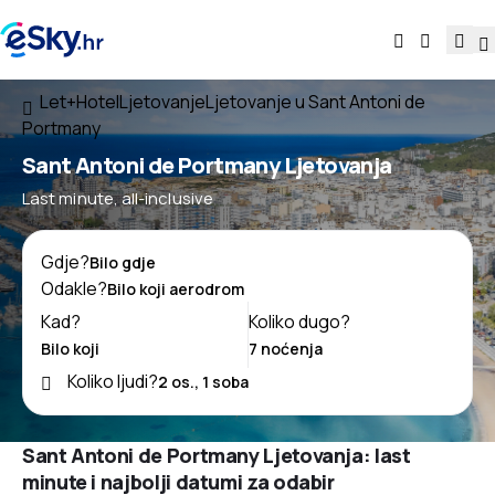
Let+Hotel
Ljetovanje
Ljetovanje u Sant Antoni de
Portmany
Sant Antoni de Portmany Ljetovanja
Last minute, all-inclusive
Gdje?
Odakle?
Kad?
Koliko dugo?
Koliko ljudi?
Sant Antoni de Portmany Ljetovanja: last
minute i najbolji datumi za odabir