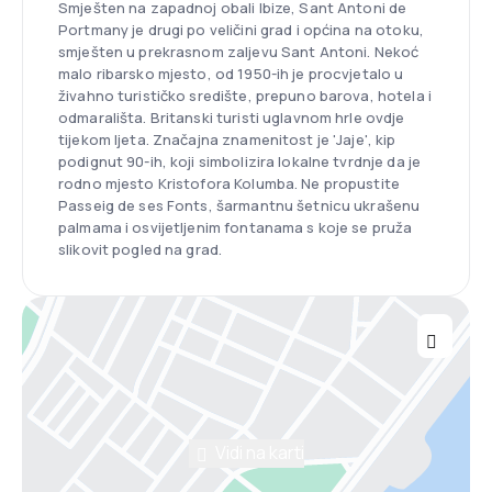
Smješten na zapadnoj obali Ibize, Sant Antoni de
Portmany je drugi po veličini grad i općina na otoku,
smješten u prekrasnom zaljevu Sant Antoni. Nekoć
malo ribarsko mjesto, od 1950-ih je procvjetalo u
živahno turističko središte, prepuno barova, hotela i
odmarališta. Britanski turisti uglavnom hrle ovdje
tijekom ljeta. Značajna znamenitost je 'Jaje', kip
podignut 90-ih, koji simbolizira lokalne tvrdnje da je
rodno mjesto Kristofora Kolumba. Ne propustite
Passeig de ses Fonts, šarmantnu šetnicu ukrašenu
palmama i osvijetljenim fontanama s koje se pruža
slikovit pogled na grad.
Vidi na karti