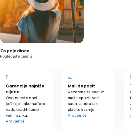
Za pojedince
Pogledajte cijenu
Garancija najniže
Mali deposit
cijene
Rezervirajte sad uz
Ovo nećete naći
mali depozit već
jeftinije. I ako nađete,
sada, a ostatak
nadoknadit ćemo
platite kasnije.
vam razliku.
Provjerite
Provjerite