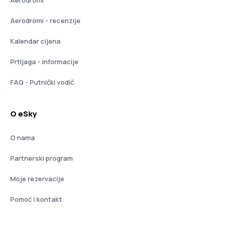
Aerodromi - recenzije
Kalendar cijena
Prtljaga - informacije
FAQ - Putnički vodič
O eSky
O nama
Partnerski program
Moje rezervacije
Pomoć i kontakt