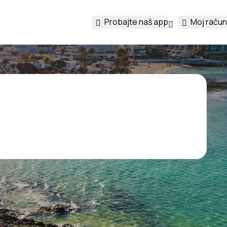
Probajte naš app
Moj račun