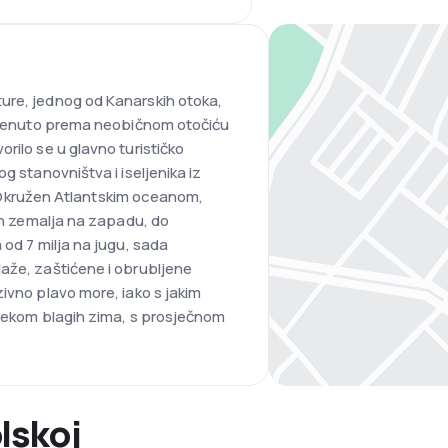
ure, jednog od Kanarskih otoka,
okrenuto prema neobičnom otočiću
rilo se u glavno turističko
g stanovništva i iseljenika iz
ke. Okružen Atlantskim oceanom,
kih zemalja na zapadu, do
 od 7 milja na jugu, sada
aže, zaštićene i obrubljene
ivno plavo more, iako s jakim
tijekom blagih zima, s prosječnom
lskoj