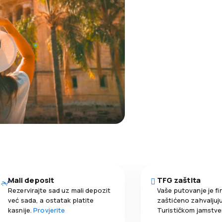
Mali deposit
TFG zaštita
Rezervirajte sad uz mali depozit
Vaše putovanje je fi
već sada, a ostatak platite
zaštićeno zahvaljuju
kasnije.
Provjerite
Turističkom jamstv