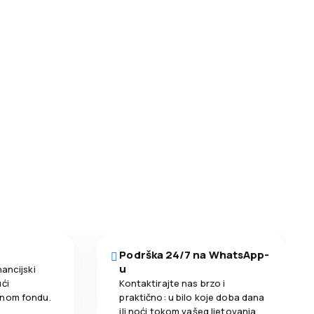
Podrška 24/7 na WhatsApp-
u
nancijski
ći
Kontaktirajte nas brzo i
enom fondu.
praktično: u bilo koje doba dana
ili noći tokom vašeg ljetovanja.