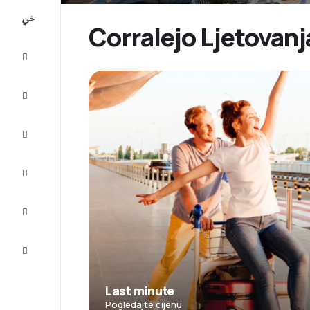
All-
inclusive
Corralejo Ljetovanja
Putovanje
Smještaj
Prilike
Dovršite
putovanje
Inspiracija
i savjeti
Služba
za
korisnike
Last minute
Pogledajte cijenu