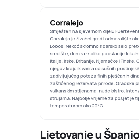
Corralejo
Smješten na sjevernom dijelu Fuertevent
Corralejo je živahni grad i odmaralište 
Lobos. Nekoć skromno ribarsko selo pretvo
središte, dom raznolike populacije lokalno
Italije, Irske, Britanije, Njemačke i Fins
njegov krajolik varira od sušnih pustinjs
zadivljujućeg poteza finih pješčanih dina
zaštićenog rezervata prirode. Gradske pl
vulkanskim stijenama, nude bistro, intenz
strujama. Najbolje vrijeme za posjet je 
temperaturom oko 20°C.
Ljetovanje u Španjo