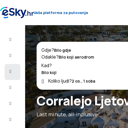
Vaša platforma za putovanja
Let+Hotel
Ljetovanje
Ljetovanje u Corrale
Let+Hotel
Gdje?
Avio
Odakle?
Karte
Kad?
Ljetovanje
Koliko ljudi?
Ljeto
2026
Corralejo Ljeto
Zima
2026/27
Last minute, all-inclusive
Last
minute