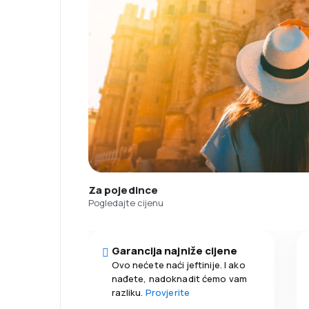
Za pojedince
Pogledajte cijenu
Garancija najniže cijene
Ovo nećete naći jeftinije. I ako
nađete, nadoknadit ćemo vam
razliku.
Provjerite