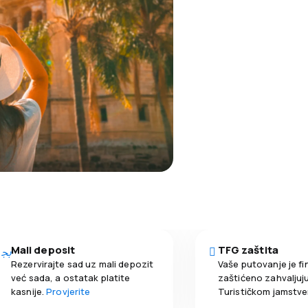
Mali deposit
TFG zaštita
Rezervirajte sad uz mali depozit
Vaše putovanje je fi
već sada, a ostatak platite
zaštićeno zahvaljuju
kasnije.
Provjerite
Turističkom jamstv