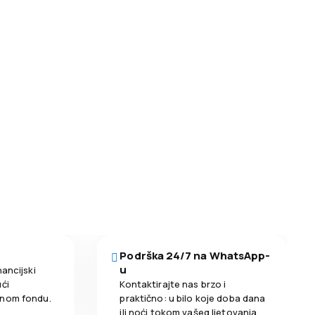
Podrška 24/7 na WhatsApp-
u
nancijski
ći
Kontaktirajte nas brzo i
enom fondu.
praktično: u bilo koje doba dana
ili noći tokom vašeg ljetovanja.