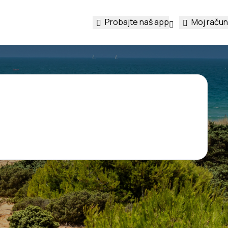
Probajte naš app
Moj račun