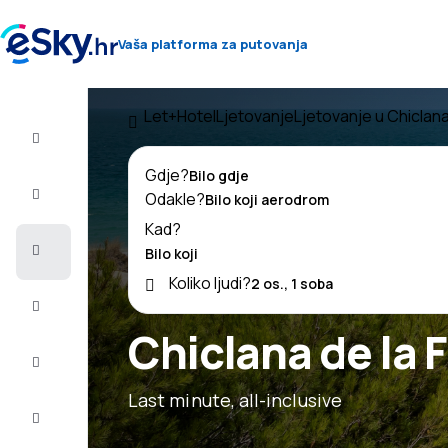
Vaša platforma za putovanja
Let+Hotel
Ljetovanje
Ljetovanje u Chiclana
Let+Hotel
Gdje?
Avio
Odakle?
Karte
Kad?
Ljetovanje
Koliko ljudi?
Ljeto
2026
Chiclana de la 
Zima
2026/27
Last minute, all-inclusive
Last
minute