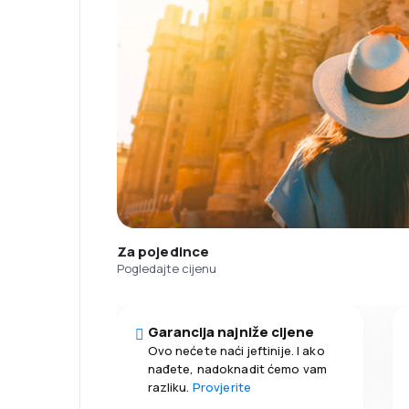
Za pojedince
Pogledajte cijenu
Garancija najniže cijene
Ovo nećete naći jeftinije. I ako
nađete, nadoknadit ćemo vam
razliku.
Provjerite