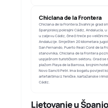
Chiclana de la Frontera
Chiclana de la Frontera živahni je grad 
španjolskoj pokrajini Cádiz, Andalucía, u 
u zaljevu Cádiz, čineći treće po veličini
Andaluzije. Smješten 20 kilometara jugo
San Fernando, Puerto Real i Conil de la Fr
stanovnika, Chiclana de la Frontera poznat
uspješnom turističkom sektoru. Grad se
plažom Playa de la Barrosa, brojnim hotel
Novo Sancti Petri. Ima bogatu povijest koj
artefaktima iz feničke, kartažanske i rims
Cádiz.
Ljetovanje u Španjo