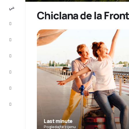
All-
inclusive
Chiclana de la Front
Putovanje
Smještaj
Prilike
Dovršite
putovanje
Inspiracija
i savjeti
Služba
za
korisnike
Last minute
Pogledajte cijenu