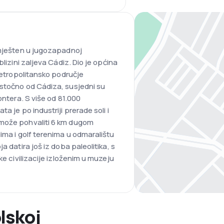
smješten u jugozapadnoj
blizini zaljeva Cádiz. Dio je općina
 metropolitansko područje
istočno od Cádiza, susjedni su
ontera. S više od 81.000
a je po industriji prerade soli i
 može pohvaliti 6 km dugom
ima i golf terenima u odmaralištu
a datira još iz doba paleolitika, s
ke civilizacije izloženim u muzeju
lskoj