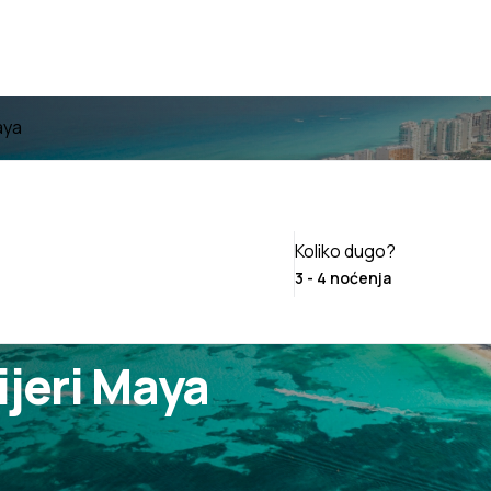
aya
Koliko dugo?
ijeri Maya