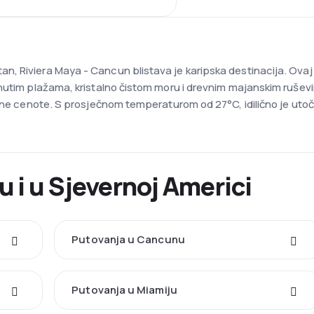
 Riviera Maya - Cancun blistava je karipska destinacija. Ovaj o
nutim plažama, kristalno čistom moru i drevnim majanskim ruševi
čne cenote. S prosječnom temperaturom od 27°C, idilično je utočiš
 i u Sjevernoj Americi
Putovanja u Cancunu
Putovanja u Miamiju