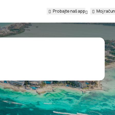
Probajte naš app
Moj račun