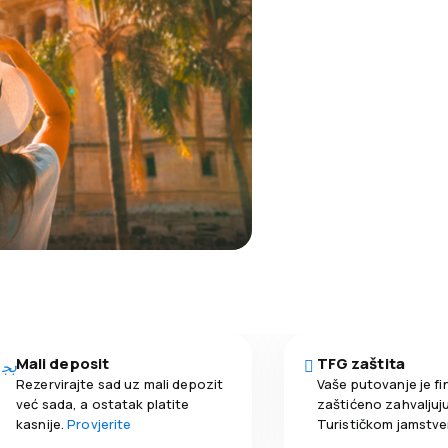
Mali deposit
TFG zaštita
Rezervirajte sad uz mali depozit
Vaše putovanje je fi
već sada, a ostatak platite
zaštićeno zahvaljuju
kasnije.
Provjerite
Turističkom jamstv