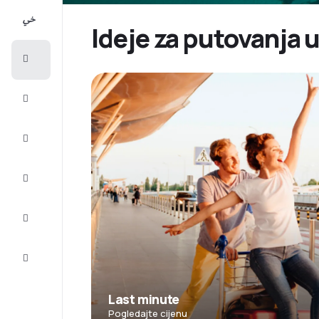
All-
inclusive
Ideje za putovanja 
Putovanje
Smještaj
Prilike
Dovršite
putovanje
Inspiracija
i savjeti
Služba
za
korisnike
Last minute
Pogledajte cijenu