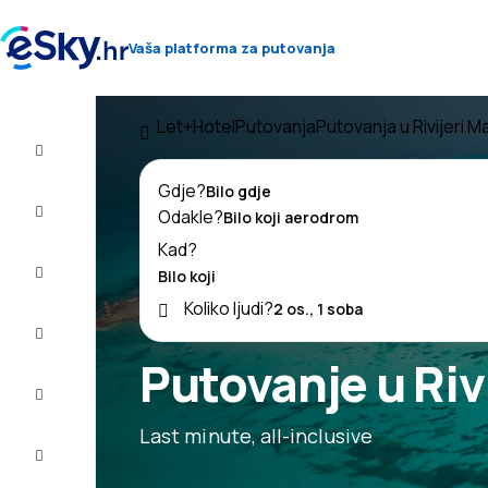
Vaša platforma za putovanja
Let+Hotel
Putovanja
Putovanja u Rivijeri M
Let+Hotel
Gdje?
Avio
Odakle?
Karte
Kad?
Ljetovanje
Koliko ljudi?
Ljeto
2026
Putovanje u Riv
Zima
2026/27
Last minute, all-inclusive
Last
minute