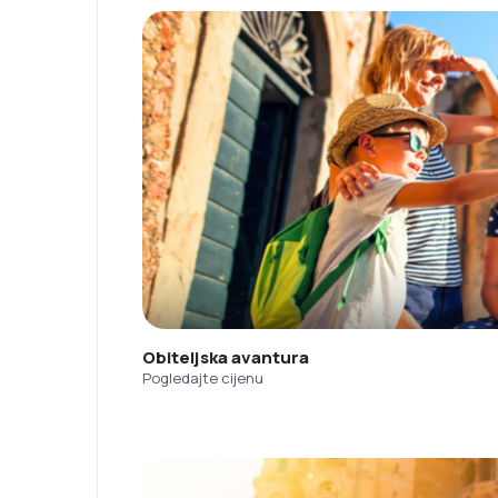
Obiteljska avantura
Pogledajte cijenu