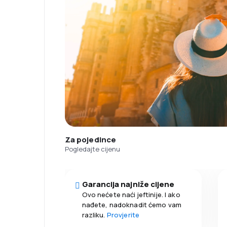
Za pojedince
Pogledajte cijenu
Garancija najniže cijene
Ovo nećete naći jeftinije. I ako
nađete, nadoknadit ćemo vam
razliku.
Provjerite