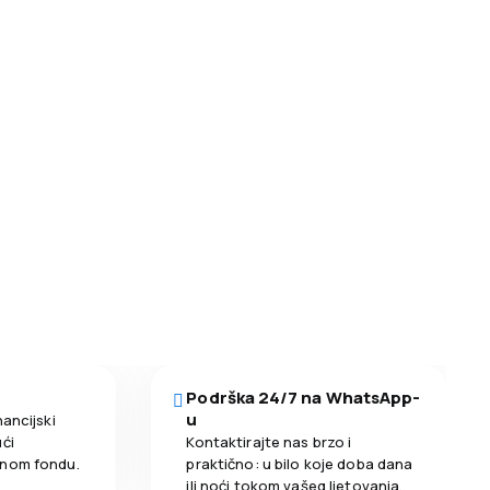
Podrška 24/7 na WhatsApp-
u
nancijski
ći
Kontaktirajte nas brzo i
enom fondu.
praktično: u bilo koje doba dana
ili noći tokom vašeg ljetovanja.