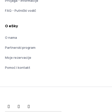
Prtljaga - informacije
FAQ - Putnički vodič
O eSky
O nama
Partnerski program
Moje rezervacije
Pomoć i kontakt