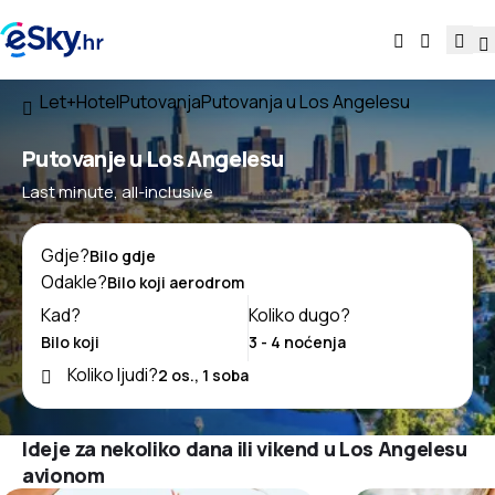
Let+Hotel
Putovanja
Putovanja u Los Angelesu
Putovanje u Los Angelesu
Last minute, all-inclusive
Gdje?
Odakle?
Kad?
Koliko dugo?
Koliko ljudi?
Ideje za nekoliko dana ili vikend u Los Angelesu
avionom