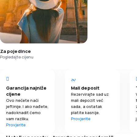
Za pojedince
Pogledajte cijenu
Garancija najniže
Mali deposit
cijene
Rezervirajte sad uz
Ovo nećete naći
mali depozit već
jeftinije. I ako nađete,
sada, a ostatak
nadoknadit ćemo
platite kasnije.
vam razliku.
Provjerite
Provjerite