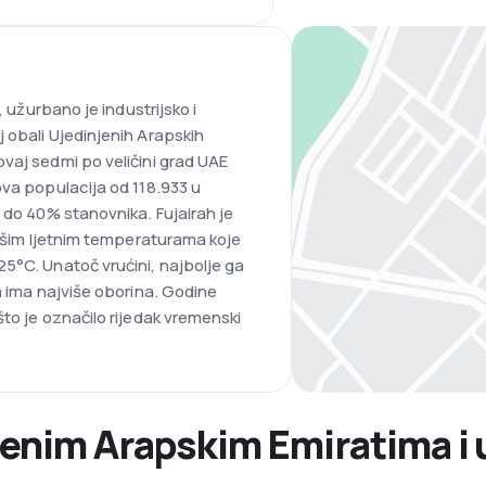
, užurbano je industrijsko i
 obali Ujedinjenih Arapskih
vaj sedmi po veličini grad UAE
ova populacija od 118.933 u
 do 40% stanovnika. Fujairah je
višim ljetnim temperaturama koje
5°C. Unatoč vrućini, najbolje ga
a ima najviše oborina. Godine
to je označilo rijedak vremenski
enim Arapskim Emiratima i u