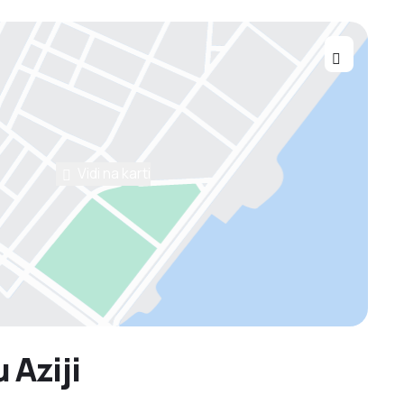
Vidi na karti
 Aziji