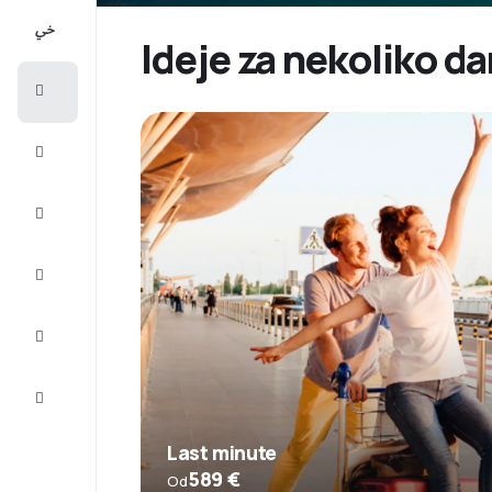
All-
inclusive
Ideje za nekoliko da
Putovanje
Smještaj
Prilike
Dovršite
putovanje
Inspiracija
i savjeti
Služba
za
korisnike
Last minute
589 €
Od