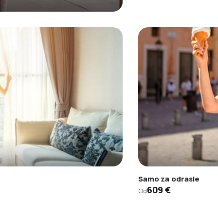
Samo za odrasle
609 €
Od