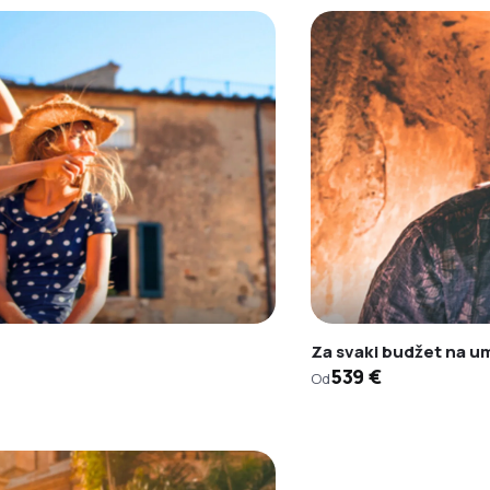
Za svaki budžet na u
539 €
Od