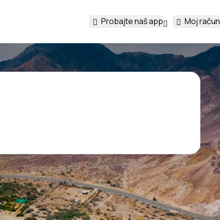
Probajte naš app
Moj račun