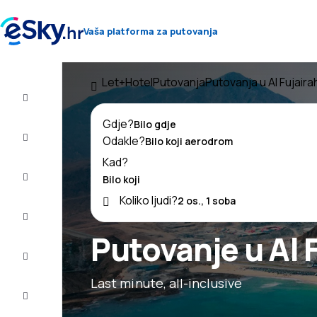
Vaša platforma za putovanja
Let+Hotel
Putovanja
Putovanja u Al Fujaira
Let+Hotel
Gdje?
Avio
Odakle?
Karte
Kad?
Ljetovanje
Koliko ljudi?
Ljeto
2026
Putovanje u Al 
Zima
2026/27
Last minute, all-inclusive
Last
minute