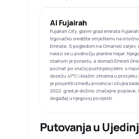
Al Fujairah
Fujairah City, glavni grad emirata Fujairah
trgovačko središte smješteno na istočnoj
Emirata. S pogledom na Omanski zaljev, o
nalazi se u podnožju planine Hajar. Njeg
stalnom je porastu, a domaći Emirati čine
poznat po vrućoj pustinjskoj klimi, s naj
dosežu 41°C i blažim zimama u prosjeku 2
je posjetiti između prosinca i ožujka kad
2022. grad je doživio značajne poplave, š
događaj u njegovoj povijesti.
Putovanja u Ujedinj