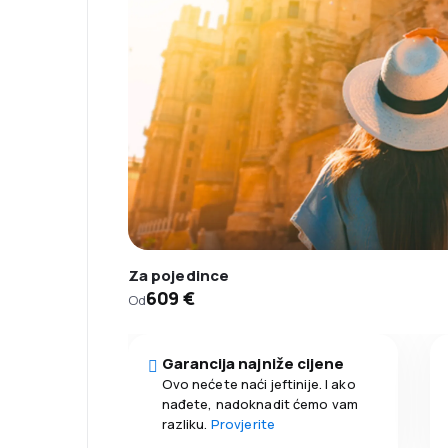
Za pojedince
609 €
Od
Garancija najniže cijene
Ovo nećete naći jeftinije. I ako
nađete, nadoknadit ćemo vam
razliku.
Provjerite