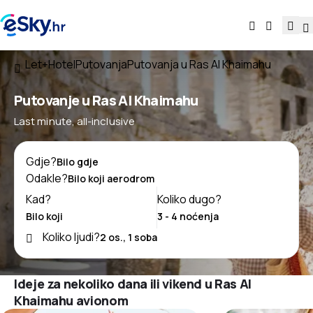
Let+Hotel
Putovanja
Putovanja u Ras Al Khaimahu
Putovanje u Ras Al Khaimahu
Last minute, all-inclusive
Gdje?
Odakle?
Kad?
Koliko dugo?
Koliko ljudi?
Ideje za nekoliko dana ili vikend u Ras Al
Khaimahu avionom