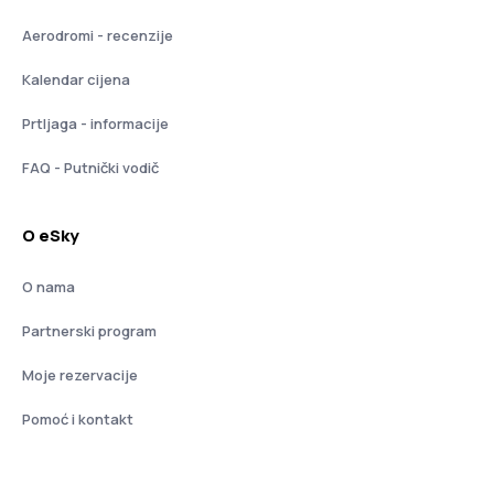
Aerodromi - recenzije
Kalendar cijena
Prtljaga - informacije
FAQ - Putnički vodič
O eSky
O nama
Partnerski program
Moje rezervacije
Pomoć i kontakt