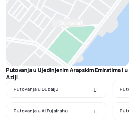
Vidi na karti
Putovanja u Ujedinjenim Arapskim Emiratima i u
Aziji
Putovanja u Dubaiju
Putova
Putovanja u Al Fujairahu
Putova