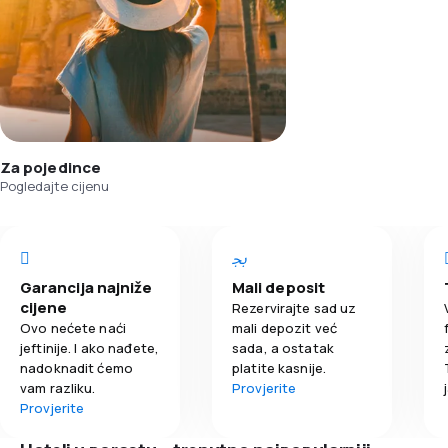
Za pojedince
Pogledajte cijenu
Garancija najniže
Mali deposit
cijene
Rezervirajte sad uz
Ovo nećete naći
mali depozit već
jeftinije. I ako nađete,
sada, a ostatak
nadoknadit ćemo
platite kasnije.
vam razliku.
Provjerite
Provjerite