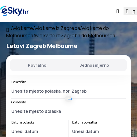
Avio karte
Avio karte iz Zagreba
Avio karte do
Melbournea
Avio karte iz Zagreba do Melbournea
Letovi
Zagreb Melbourne
Povratno
Jednosmjerno
Polazište
Odredište
Datum polaska
Datum povratka