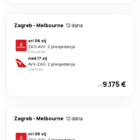
Zagreb
-
Melbourne
12 dana
sri 06 sij
ZAG
-
AVV
·
2 presjedanja
Emirates
ned 17 sij
AVV
-
ZAG
·
2 presjedanja
Qantas
9.175 €
od
Zagreb
-
Melbourne
12 dana
sri 06 sij
ZAG
-
AVV
·
2 presjedanja