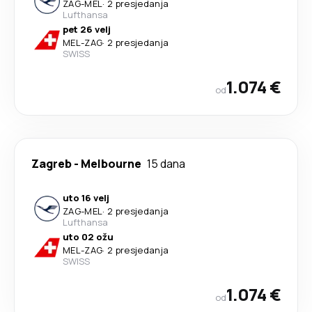
ZAG
-
MEL
·
2 presjedanja
Lufthansa
pet 26 velj
MEL
-
ZAG
·
2 presjedanja
SWISS
1.074 €
od
Zagreb
-
Melbourne
15 dana
uto 16 velj
ZAG
-
MEL
·
2 presjedanja
Lufthansa
uto 02 ožu
MEL
-
ZAG
·
2 presjedanja
SWISS
1.074 €
od