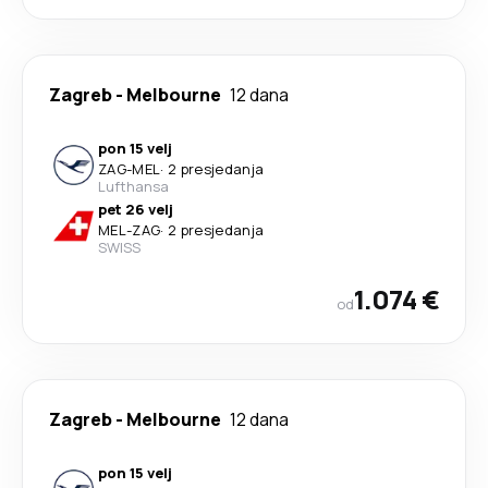
Zagreb
-
Melbourne
12 dana
pon 15 velj
ZAG
-
MEL
·
2 presjedanja
Lufthansa
pet 26 velj
MEL
-
ZAG
·
2 presjedanja
SWISS
1.074 €
od
Zagreb
-
Melbourne
12 dana
pon 15 velj