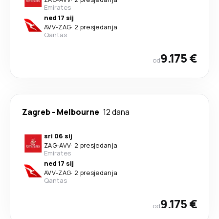
Emirates
ned 17 sij
AVV
-
ZAG
·
2 presjedanja
Qantas
9.175 €
od
Zagreb
-
Melbourne
12 dana
sri 06 sij
ZAG
-
AVV
·
2 presjedanja
Emirates
ned 17 sij
AVV
-
ZAG
·
2 presjedanja
Qantas
9.175 €
od