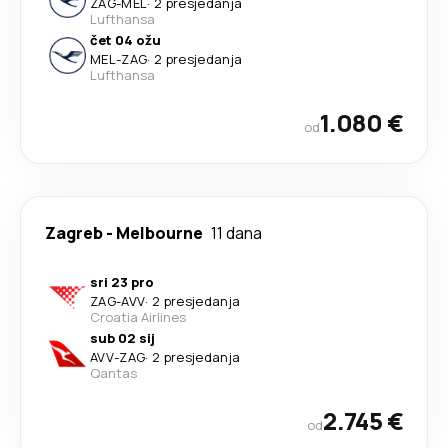
ZAG
-
MEL
·
2 presjedanja
Lufthansa
čet 04 ožu
MEL
-
ZAG
·
2 presjedanja
Lufthansa
1.080 €
od
Zagreb
-
Melbourne
11 dana
sri 23 pro
ZAG
-
AVV
·
2 presjedanja
Croatia Airlines
sub 02 sij
AVV
-
ZAG
·
2 presjedanja
Qantas
2.745 €
od