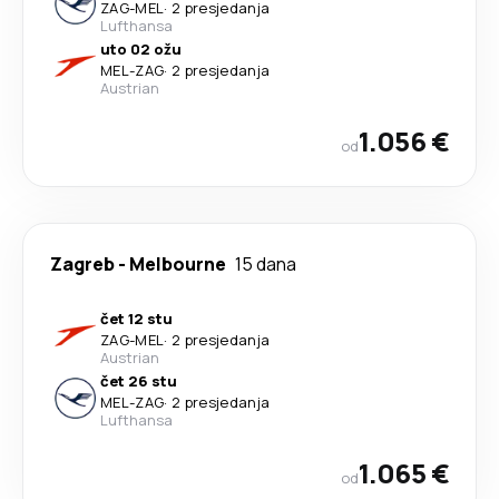
ZAG
-
MEL
·
2 presjedanja
Lufthansa
uto 02 ožu
MEL
-
ZAG
·
2 presjedanja
Austrian
1.056 €
od
Zagreb
-
Melbourne
15 dana
čet 12 stu
ZAG
-
MEL
·
2 presjedanja
Austrian
čet 26 stu
MEL
-
ZAG
·
2 presjedanja
Lufthansa
1.065 €
od