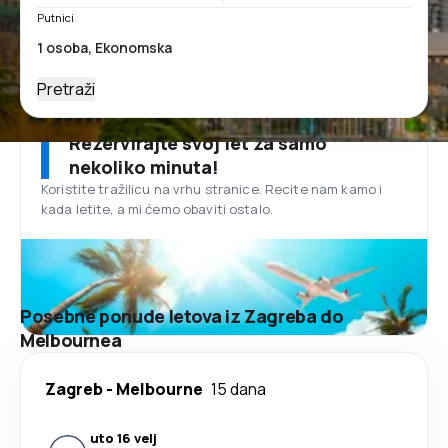
Putnici
Pretraži
Rezervirajte svoj let za samo
nekoliko minuta!
Koristite tražilicu na vrhu stranice. Recite nam kamo i
kada letite, a mi ćemo obaviti ostalo.
Posebne ponude letova iz Zagreba do
Melbournea
Zagreb
-
Melbourne
15 dana
uto 16 velj