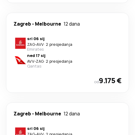
Zagreb
-
Melbourne
12 dana
sri 06 sij
ZAG
-
AVV
·
2 presjedanja
Emirates
ned 17 sij
AVV
-
ZAG
·
2 presjedanja
Qantas
9.175 €
od
Zagreb
-
Melbourne
12 dana
sri 06 sij
ZAG
-
AVV
·
2 presjedanja