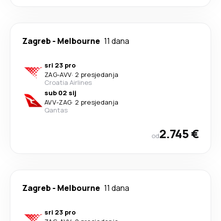
Zagreb
-
Melbourne
11 dana
sri 23 pro
ZAG
-
AVV
·
2 presjedanja
Croatia Airlines
sub 02 sij
AVV
-
ZAG
·
2 presjedanja
Qantas
2.745 €
od
Zagreb
-
Melbourne
11 dana
sri 23 pro