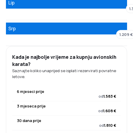
Lip
1.
Srp
1.209 €
Kada je najbolje vrijeme za kupnju avionskih
karata?
Saznajte koliko unaprijed se isplati rezervirati povratne
letove.
6 mjeseci prije
od
1.583 €
3 mjeseca prije
od
1.608 €
30 dana prije
od
1.810 €