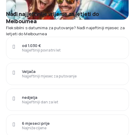
Nađi najjeftinije vrijeme za letjeti do
Melbournea
Fleksibilni s datumima za putovanje? Nađi najeftiniji mjesec za
letjeti do Melbournea
od 1.030 €
Najjeftiniji povratni let
Veljača
Najjeftiniji mjesec za putovanje
nedjelja
Najjeftiniji dan za let
6 mjeseci prije
Najniže cijene