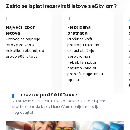
Zašto se isplati rezervirati letove s eSky-om?
Najveći izbor
Fleksibilna
letova
pretraga
Pronađite najbolje
Proširite Vašu
letove za Vas u
pretragu tako da
nekoliko sekundi, od
uključi obližnje
preko 500 letova.
aerodrome i
fleksibilan izbor
datuma kako bi
pronašli najjeftiniju
opciju.
Tražite jeftine letove?
Na pravom ste mjestu. Svakodnevno uspoređujemo
stotine ponuda kako bismo Vam donijeli najbolje.
Pogledajte!