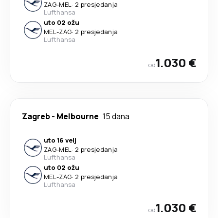
ZAG
-
MEL
·
2 presjedanja
Lufthansa
uto 02 ožu
MEL
-
ZAG
·
2 presjedanja
Lufthansa
1.030 €
od
Zagreb
-
Melbourne
15 dana
uto 16 velj
ZAG
-
MEL
·
2 presjedanja
Lufthansa
uto 02 ožu
MEL
-
ZAG
·
2 presjedanja
Lufthansa
1.030 €
od