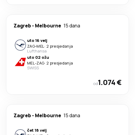
Zagreb
-
Melbourne
15 dana
uto 16 velj
ZAG
-
MEL
·
2 presjedanja
Lufthansa
uto 02 ožu
MEL
-
ZAG
·
2 presjedanja
SWISS
1.074 €
od
Zagreb
-
Melbourne
15 dana
čet 18 velj