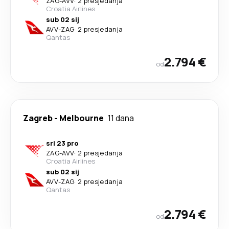
ZAG
-
AVV
·
2 presjedanja
Croatia Airlines
sub 02 sij
AVV
-
ZAG
·
2 presjedanja
Qantas
2.794 €
od
Zagreb
-
Melbourne
11 dana
sri 23 pro
ZAG
-
AVV
·
2 presjedanja
Croatia Airlines
sub 02 sij
AVV
-
ZAG
·
2 presjedanja
Qantas
2.794 €
od