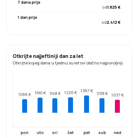
7 dana prije
od
1.825 €
1 dan prije
od
2.412 €
Otkrijte najjeftiniji dan za let
Otkrijte kojeg dana u tjednu su letovi obično najpovoljniji.
1.367 €
1.220 €
1.190 €
1.148 €
1.138 €
1.066 €
1.037 €
pon
uto
sri
čet
pet
sub
ned