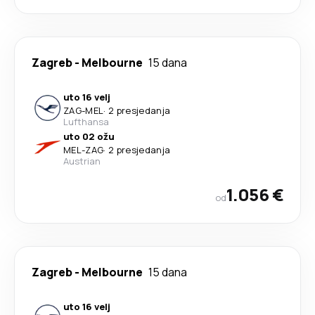
Zagreb
-
Melbourne
15 dana
uto 16 velj
ZAG
-
MEL
·
2 presjedanja
Lufthansa
uto 02 ožu
MEL
-
ZAG
·
2 presjedanja
Austrian
1.056 €
od
Zagreb
-
Melbourne
15 dana
uto 16 velj