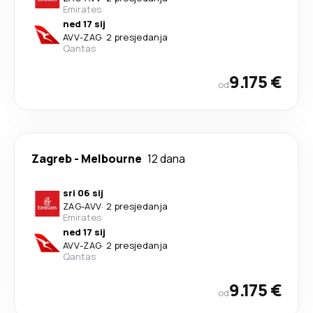
Emirates
ned 17 sij
AVV
-
ZAG
·
2 presjedanja
Qantas
9.175 €
od
Zagreb
-
Melbourne
12 dana
sri 06 sij
ZAG
-
AVV
·
2 presjedanja
Emirates
ned 17 sij
AVV
-
ZAG
·
2 presjedanja
Qantas
9.175 €
od