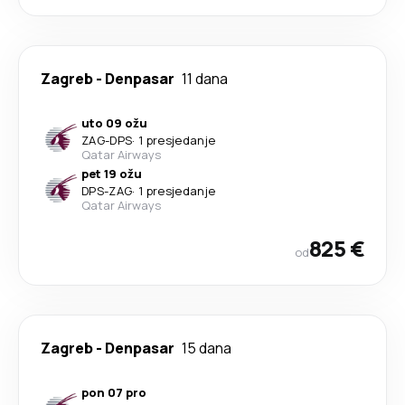
Zagreb
-
Denpasar
11 dana
uto 09 ožu
ZAG
-
DPS
·
1 presjedanje
Qatar Airways
pet 19 ožu
DPS
-
ZAG
·
1 presjedanje
Qatar Airways
825 €
od
Zagreb
-
Denpasar
15 dana
pon 07 pro