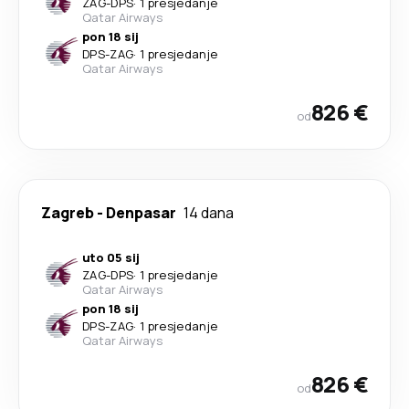
ZAG
-
DPS
·
1 presjedanje
Qatar Airways
pon 18 sij
DPS
-
ZAG
·
1 presjedanje
Qatar Airways
826 €
od
Zagreb
-
Denpasar
14 dana
uto 05 sij
ZAG
-
DPS
·
1 presjedanje
Qatar Airways
pon 18 sij
DPS
-
ZAG
·
1 presjedanje
Qatar Airways
826 €
od