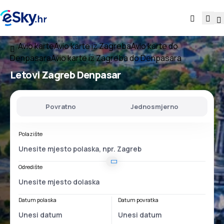
Avio karte
Avio karte iz Zagreba
Avio karte do
Denpasara
Avio karte iz Zagreba do Denpasara
Letovi
Zagreb Denpasar
Povratno
Jednosmjerno
Polazište
Odredište
Datum polaska
Datum povratka