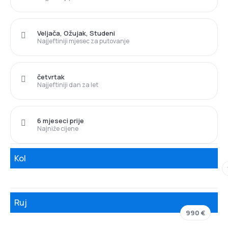
Veljača, Ožujak, Studeni
Najjeftiniji mjesec za putovanje
četvrtak
Najjeftiniji dan za let
6 mjeseci prije
Najniže cijene
Kol
Ruj
990 €