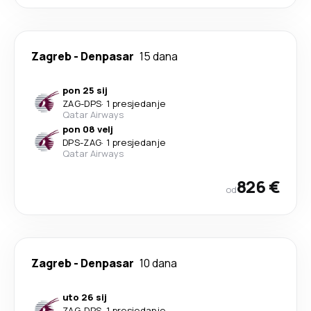
Zagreb
-
Denpasar
15 dana
pon 25 sij
ZAG
-
DPS
·
1 presjedanje
Qatar Airways
pon 08 velj
DPS
-
ZAG
·
1 presjedanje
Qatar Airways
826 €
od
Zagreb
-
Denpasar
10 dana
uto 26 sij
ZAG
-
DPS
·
1 presjedanje