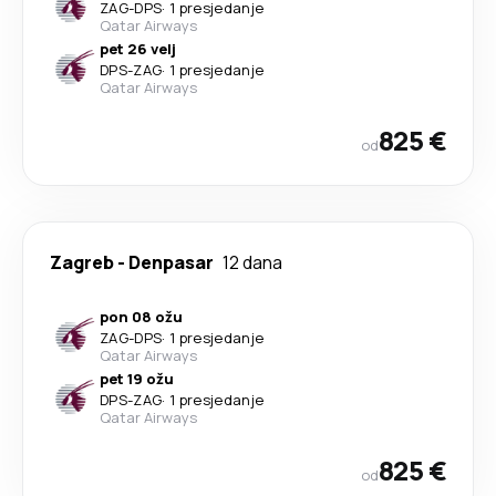
ZAG
-
DPS
·
1 presjedanje
Qatar Airways
pet 26 velj
DPS
-
ZAG
·
1 presjedanje
Qatar Airways
825 €
od
Zagreb
-
Denpasar
12 dana
pon 08 ožu
ZAG
-
DPS
·
1 presjedanje
Qatar Airways
pet 19 ožu
DPS
-
ZAG
·
1 presjedanje
Qatar Airways
825 €
od