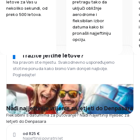
letove za Vas u
pretragu tako da
nekoliko sekundi, od
uključi obližnje
preko 500 letova.
aerodrome i
fleksibilan izbor
datuma kako bi
pronašli najjeftiniju
opciju.
Tražite jeftine letove?
Na pravom ste mjestu. Svakodnevno uspoređujemo
stotine ponuda kako bismo Vam donijeli najbolje.
Pogledajte!
Nađi najjeftinije vrijeme za letjeti do Denpasara
Fleksibilni s datumima za putovanje? Nađi najeftiniji mjesec za
letjeti do Denpasara
od 825 €
Najjeftiniji povratni let