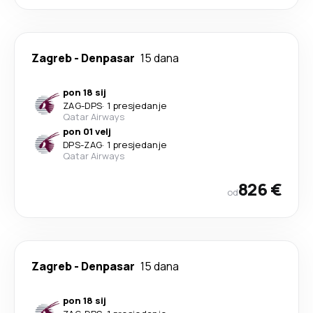
Zagreb
-
Denpasar
15 dana
pon 18 sij
ZAG
-
DPS
·
1 presjedanje
Qatar Airways
pon 01 velj
DPS
-
ZAG
·
1 presjedanje
Qatar Airways
826 €
od
Zagreb
-
Denpasar
15 dana
pon 18 sij