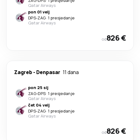
ZAG
-
DPS
·
1 presjedanje
Qatar Airways
pon 01 velj
DPS
-
ZAG
·
1 presjedanje
Qatar Airways
826 €
od
Zagreb
-
Denpasar
11 dana
pon 25 sij
ZAG
-
DPS
·
1 presjedanje
Qatar Airways
čet 04 velj
DPS
-
ZAG
·
1 presjedanje
Qatar Airways
826 €
od