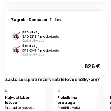
Zagreb
-
Denpasar
11 dana
pon 01 velj
ZAG
-
DPS
·
1 presjedanje
Qatar Airways
čet 11 velj
DPS
-
ZAG
·
1 presjedanje
Qatar Airways
826 €
od
Zašto se isplati rezervirati letove s eSky-om?
Najveći izbor
Fleksibilna
letova
pretraga
Pronađite najbolje
Proširite Vašu