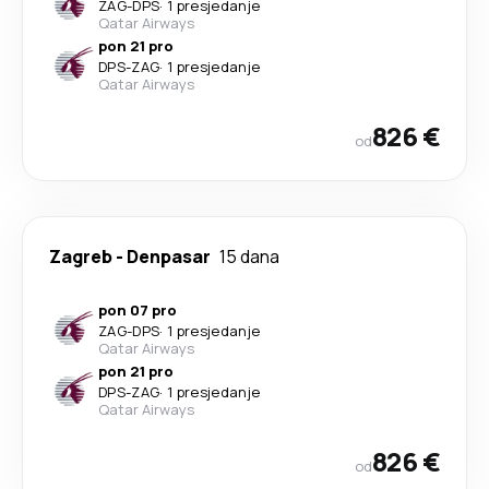
ZAG
-
DPS
·
1 presjedanje
Qatar Airways
pon 21 pro
DPS
-
ZAG
·
1 presjedanje
Qatar Airways
826 €
od
Zagreb
-
Denpasar
15 dana
pon 07 pro
ZAG
-
DPS
·
1 presjedanje
Qatar Airways
pon 21 pro
DPS
-
ZAG
·
1 presjedanje
Qatar Airways
826 €
od