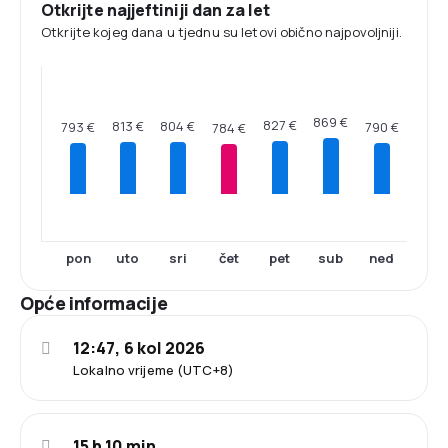
Otkrijte najjeftiniji dan za let
Otkrijte kojeg dana u tjednu su letovi obično najpovoljniji.
869 €
827 €
813 €
804 €
793 €
790 €
784 €
pon
uto
sri
čet
pet
sub
ned
Opće informacije
12:47, 6 kol 2026
Lokalno vrijeme (UTC+8)
15 h 10 min