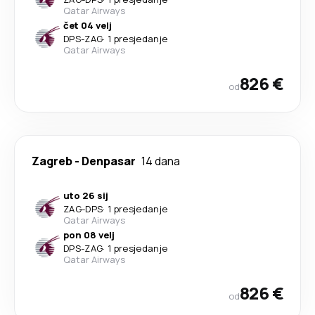
Qatar Airways
čet 04 velj
DPS
-
ZAG
·
1 presjedanje
Qatar Airways
826 €
od
Zagreb
-
Denpasar
14 dana
uto 26 sij
ZAG
-
DPS
·
1 presjedanje
Qatar Airways
pon 08 velj
DPS
-
ZAG
·
1 presjedanje
Qatar Airways
826 €
od