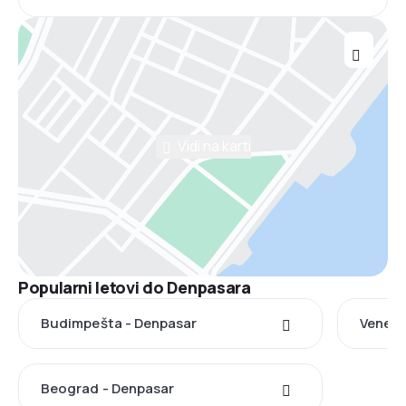
Vidi na karti
Popularni letovi do Denpasara
Budimpešta - Denpasar
Veneci
Beograd - Denpasar