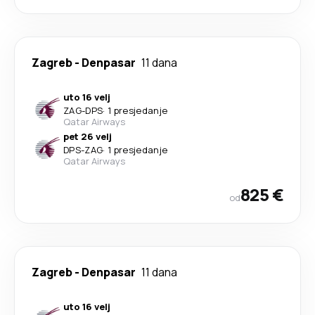
Zagreb
-
Denpasar
11 dana
uto 16 velj
ZAG
-
DPS
·
1 presjedanje
Qatar Airways
pet 26 velj
DPS
-
ZAG
·
1 presjedanje
Qatar Airways
825 €
od
Zagreb
-
Denpasar
11 dana
uto 16 velj