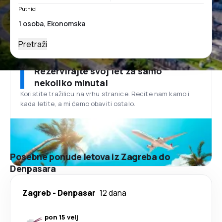
Putnici
Pretraži
Rezervirajte svoj let za samo
nekoliko minuta!
Koristite tražilicu na vrhu stranice. Recite nam kamo i
kada letite, a mi ćemo obaviti ostalo.
Posebne ponude letova iz Zagreba do
Denpasara
Zagreb
-
Denpasar
12 dana
pon 15 velj