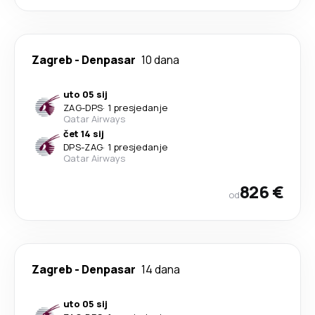
Zagreb
-
Denpasar
10 dana
uto 05 sij
ZAG
-
DPS
·
1 presjedanje
Qatar Airways
čet 14 sij
DPS
-
ZAG
·
1 presjedanje
Qatar Airways
826 €
od
Zagreb
-
Denpasar
14 dana
uto 05 sij