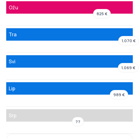
Ožu
825 €
Tra
1.070 €
Svi
1.069 €
Lip
989 €
Srp
??