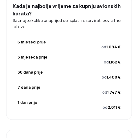
Kada je najbolje vrijeme za kupnju avionskih
karata?
Saznajte koliko unaprijed se isplati rezervirati povratne
letove.
6 mjeseci prije
od
1.094 €
3 mjeseca prije
od
1.182 €
30 dana prije
od
1.408 €
7 dana prije
od
1.747 €
1 dan prije
od
2.011 €