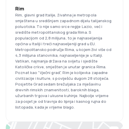
Rim
Rim, glavni grad Italije, živahna je metropola
smještena u središnjem zapadnom dijelu talijanskog
poluotoka. To nije samo srce regije Lazio, već i
središte metropolitanskog grada Rima. S
populacijom od 2,8 milijuna, to je najnaseljenija
općina u Italiji i treći najnaseljeniji grad u EU.
Metropolitansko područje Rima, u kojem živi više od
4,3 milijuna stanovnika, najnaseljenije je u Italiji.
Vatikan, najmanja država na svijetu i sjedište
Katoličke crkve, smješten je unutar granica Rima.
Poznat kao "Vječni grad", Rim je kolijevka zapadne
civilizacije i kulture, s poviješću dugom 28 stoljeća.
Posjetite Grad sedam brežuljaka za mješavinu
drevnih rimskih znamenitosti, baroknih blaga,
užurbanih trgova i ukusne kuhinje. Najbolje vrijeme
za posjet je od travnja do lipnja i kasnog rujna do
listopada, kada je vrijeme blago.