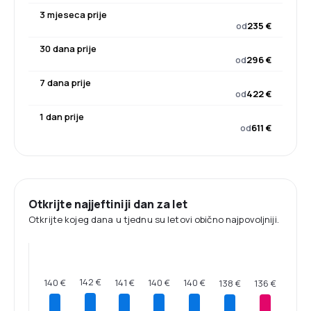
3 mjeseca prije
od
235 €
30 dana prije
od
296 €
7 dana prije
od
422 €
1 dan prije
od
611 €
Otkrijte najjeftiniji dan za let
Otkrijte kojeg dana u tjednu su letovi obično najpovoljniji.
142 €
141 €
140 €
140 €
140 €
138 €
136 €