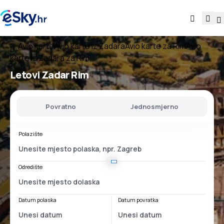
Avio karte
Avio karte iz Zadara
Avio karte za Rim
Avio
karte iz Zadara za Rim
Letovi
Zadar Rim
Povratno
Jednosmjerno
Polazište
Odredište
Datum polaska
Datum povratka