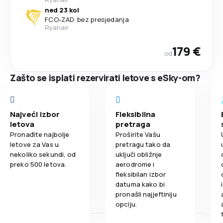
ned 23 kol
FCO
-
ZAD
·
bez presjedanja
Ryanair
179 €
od
Zašto se isplati rezervirati letove s eSky-om?
Najveći izbor
Fleksibilna
letova
pretraga
Pronađite najbolje
Proširite Vašu
letove za Vas u
pretragu tako da
nekoliko sekundi, od
uključi obližnje
preko 500 letova.
aerodrome i
fleksibilan izbor
datuma kako bi
pronašli najjeftiniju
opciju.