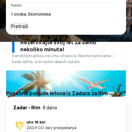
Putnici
Pretraži
Rezervirajte svoj let za samo
nekoliko minuta!
Koristite tražilicu na vrhu stranice. Recite nam kamo i
kada letite, a mi ćemo obaviti ostalo.
Posebne ponude letova iz Zadara za Rim
Zadar
-
Rim
8 dana
uto 18 kol
ZAD
-
FCO
·
bez presjedanja