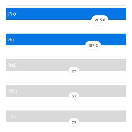
Pro
203 €
Sij
187 €
Velj
??
Ožu
??
Tra
??