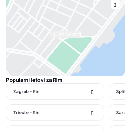
Vidi na karti
Popularni letovi za Rim
Zagreb - Rim
Split -
Trieste - Rim
Saraje