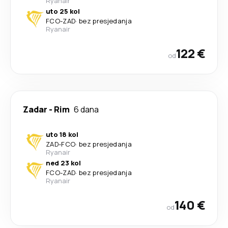
Ryanair
uto 25 kol
FCO
-
ZAD
·
bez presjedanja
Ryanair
122 €
od
Zadar
-
Rim
6 dana
uto 18 kol
ZAD
-
FCO
·
bez presjedanja
Ryanair
ned 23 kol
FCO
-
ZAD
·
bez presjedanja
Ryanair
140 €
od