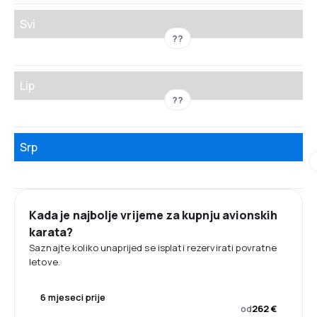
Svi
??
Lip
??
Srp
Kada je najbolje vrijeme za kupnju avionskih
karata?
Saznajte koliko unaprijed se isplati rezervirati povratne
letove.
6 mjeseci prije
od
262 €