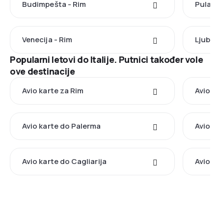
Budimpešta - Rim
Pula -
Venecija - Rim
Ljublja
Popularni letovi do Italije. Putnici također vole
ove destinacije
Avio karte za Rim
Avio k
Avio karte do Palerma
Avio k
Avio karte do Cagliarija
Avio k