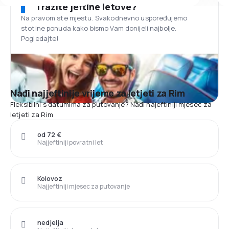
Tražite jeftine letove?
Na pravom ste mjestu. Svakodnevno uspoređujemo
stotine ponuda kako bismo Vam donijeli najbolje.
Pogledajte!
Nađi najjeftinije vrijeme za letjeti za Rim
Fleksibilni s datumima za putovanje? Nađi najeftiniji mjesec za
letjeti za Rim
od 72 €
Najjeftiniji povratni let
Kolovoz
Najjeftiniji mjesec za putovanje
nedjelja