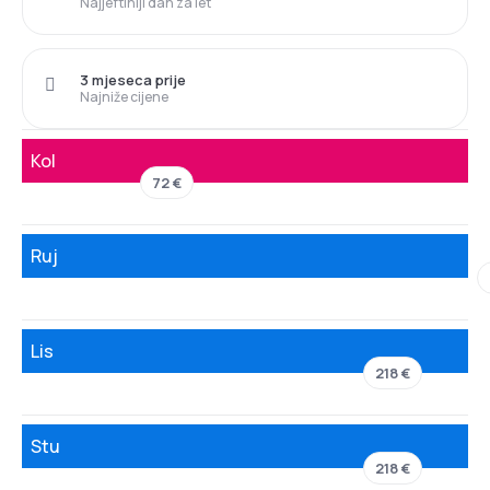
Najjeftiniji dan za let
3 mjeseca prije
Najniže cijene
Kol
72 €
Ruj
Lis
218 €
Stu
218 €