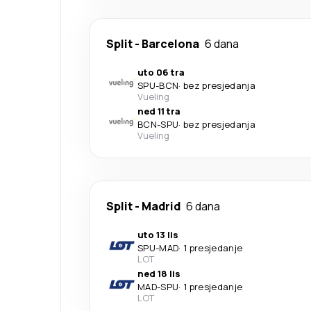
Split
-
Barcelona
6 dana
uto 06 tra
SPU
-
BCN
·
bez presjedanja
Vueling
ned 11 tra
BCN
-
SPU
·
bez presjedanja
Vueling
Split
-
Madrid
6 dana
uto 13 lis
SPU
-
MAD
·
1 presjedanje
LOT
ned 18 lis
MAD
-
SPU
·
1 presjedanje
LOT