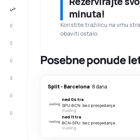
Rezervirajte svo
All-
minuta!
inclusive
Koristite tražilicu na vrhu st
Putovanje
obaviti ostalo.
Smještaj
Posebne ponude leto
Prilike
Dovršite
putovanje
Split
-
Barcelona
8 dana
Inspiracija
i savjeti
ned 04 tra
SPU
-
BCN
·
bez presjedanja
Služba
Vueling
za
ned 11 tra
korisnike
BCN
-
SPU
·
bez presjedanja
Vueling