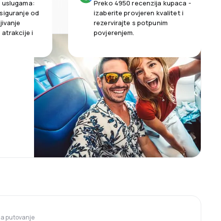
m uslugama:
Preko 4950 recenzija kupaca -
siguranje od
izaberite provjeren kvalitet i
jivanje
rezervirajte s potpunim
atrakcije i
povjerenjem.
 za putovanje