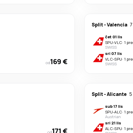
Split
-
Valencia
7
čet 01 lis
SPU
-
VLC
·
1 pr
SWISS
sri 07 lis
169 €
VLC
-
SPU
·
1 pr
od
SWISS
Split
-
Alicante
5
sub 17 lis
SPU
-
ALC
·
1 pr
Austrian
sri 21 lis
171 €
ALC
-
SPU
·
1 pr
od