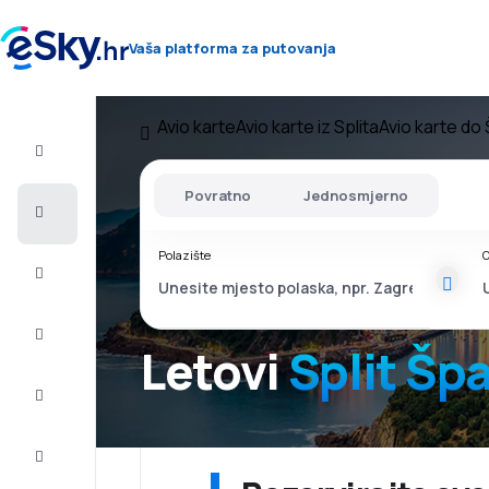
Vaša platforma za putovanja
Avio karte
Avio karte iz Splita
Avio karte do
Let+Hotel
Povratno
Jednosmjerno
Avio
Karte
Polazište
O
Ljetovanje
Ljeto
2026
Letovi
Split Šp
Zima
2026/27
Last
minute