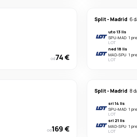
Split
-
Madrid
6 
uto 13 lis
SPU
-
MAD
·
1 pr
LOT
ned 18 lis
74 €
MAD
-
SPU
·
1 pr
od
LOT
Split
-
Madrid
8 d
sri 14 lis
SPU
-
MAD
·
1 pr
LOT
sri 21 lis
169 €
MAD
-
SPU
·
1 pr
od
LOT