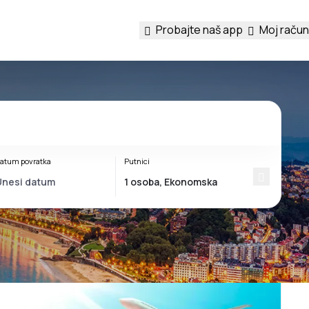
Probajte naš app
Moj račun
atum povratka
Putnici