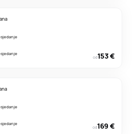
dana
esjedanje
esjedanje
153 €
od
ana
esjedanje
esjedanje
169 €
od