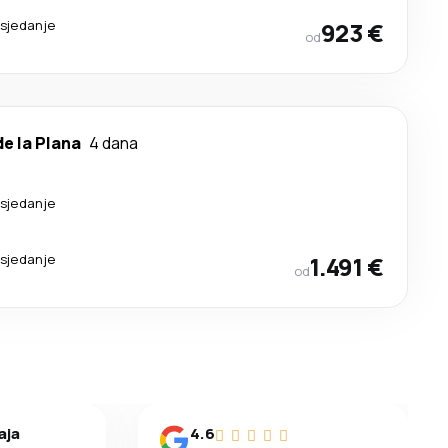
esjedanje
923 €
od
de la Plana
4 dana
esjedanje
esjedanje
1.491 €
od
aja
4.6