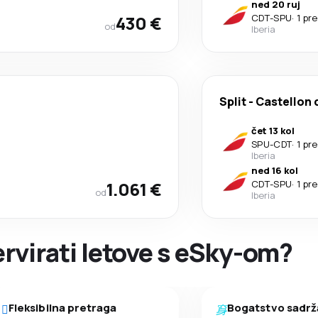
ned 20 ruj
430 €
CDT
-
SPU
·
1 pr
od
Iberia
Split
-
Castellon 
čet 13 kol
SPU
-
CDT
·
1 pr
Iberia
ned 16 kol
1.061 €
CDT
-
SPU
·
1 pr
od
Iberia
ervirati letove s eSky-om?
Fleksibilna pretraga
Bogatstvo sadrž