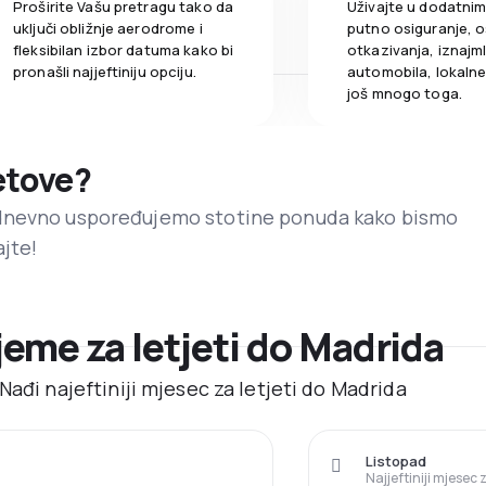
Proširite Vašu pretragu tako da
Uživajte u dodatni
uključi obližnje aerodrome i
putno osiguranje, o
fleksibilan izbor datuma kako bi
otkazivanja, iznajml
pronašli najjeftiniju opciju.
automobila, lokalne 
još mnogo toga.
letove?
dnevno uspoređujemo stotine ponuda kako bismo
ajte!
ijeme za letjeti do Madrida
Nađi najeftiniji mjesec za letjeti do Madrida
Listopad
Najjeftiniji mjesec