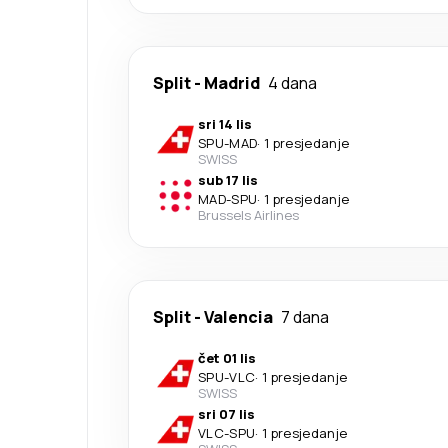
Split
-
Madrid
4 dana
sri 14 lis
SPU
-
MAD
·
1 presjedanje
SWISS
sub 17 lis
MAD
-
SPU
·
1 presjedanje
Brussels Airlines
Split
-
Valencia
7 dana
čet 01 lis
SPU
-
VLC
·
1 presjedanje
SWISS
sri 07 lis
VLC
-
SPU
·
1 presjedanje