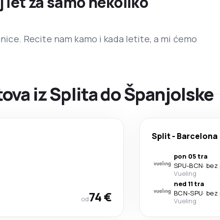
j let za samo nekoliko
ranice. Recite nam kamo i kada letite, a mi ćemo
va iz Splita do Španjolske
Split
-
Barcelona
pon 05 tra
SPU
-
BCN
·
bez 
Vueling
ned 11 tra
74 €
BCN
-
SPU
·
bez 
od
Vueling