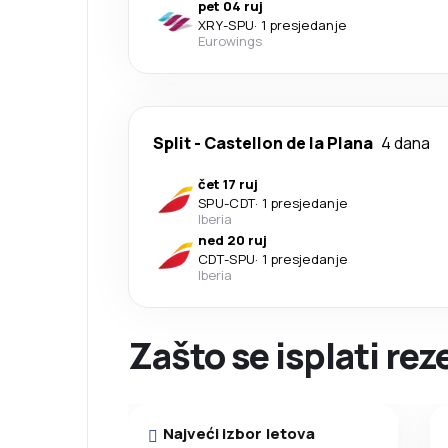
pet 04 ruj
XRY
-
SPU
·
1 presjedanje
Eurowings
Split
-
Castellon de la Plana
4 dana
čet 17 ruj
SPU
-
CDT
·
1 presjedanje
Iberia
ned 20 ruj
CDT
-
SPU
·
1 presjedanje
Iberia
Zašto se isplati rez
Najveći izbor letova