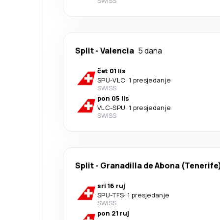
SWISS
Split
-
Valencia
5 dana
čet 01 lis
SPU
-
VLC
·
1 presjedanje
SWISS
pon 05 lis
VLC
-
SPU
·
1 presjedanje
SWISS
Split
-
Granadilla de Abona (Tenerife
sri 16 ruj
SPU
-
TFS
·
1 presjedanje
SWISS
pon 21 ruj