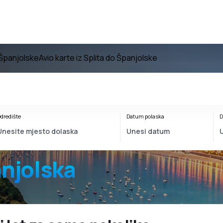
 Španjolske
Avio karte iz Splita do Španjolske
dredište
Datum polaska
D
anjolska