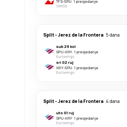
TFS
-
SPU
·
1 presjedanje
SWISS
Split
-
Jerez de la Frontera
5 dana
sub 29 kol
SPU
-
XRY
·
1 presjedanje
Eurowings
sri 02 ruj
XRY
-
SPU
·
1 presjedanje
Eurowings
Split
-
Jerez de la Frontera
4 dana
uto 01 ruj
SPU
-
XRY
·
1 presjedanje
Eurowings