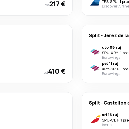
217 €
TFS
-
SPU
·
1 pre
od
Discover Airlin
Split
-
Jerez de l
uto 08 ruj
SPU
-
XRY
·
1 pr
Eurowings
pet 11 ruj
410 €
XRY
-
SPU
·
1 pr
od
Eurowings
Split
-
Castellon 
sri 16 ruj
SPU
-
CDT
·
1 pr
Iberia