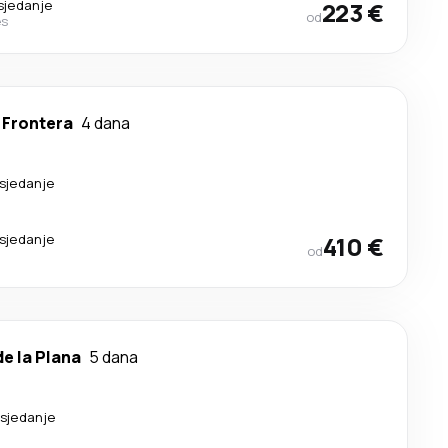
sjedanje
223 €
od
es
a Frontera
4 dana
esjedanje
esjedanje
410 €
od
de la Plana
5 dana
esjedanje