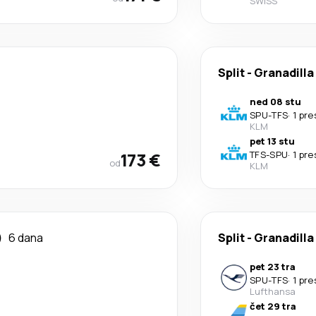
SWISS
Split
-
Granadilla
ned 08 stu
SPU
-
TFS
·
1 pre
KLM
pet 13 stu
173 €
TFS
-
SPU
·
1 pre
od
KLM
)
6 dana
Split
-
Granadilla
pet 23 tra
SPU
-
TFS
·
1 pre
Lufthansa
čet 29 tra