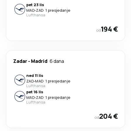
pet 23 lis
MAD
-
ZAD
·
1 presjedanje
Lufthansa
194 €
od
Zadar
-
Madrid
6 dana
ned 11 lis
ZAD
-
MAD
·
1 presjedanje
Lufthansa
pet 16 lis
MAD
-
ZAD
·
1 presjedanje
Lufthansa
204 €
od