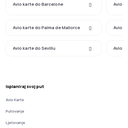
Avio karte do Barcelone
Avio k
Avio karte do Palma de Mallorce
Avio k
Avio karte do Sevillu
Avio k
Isplaniraj svoj put
Avio Karte
Putovanje
Ljetovanje