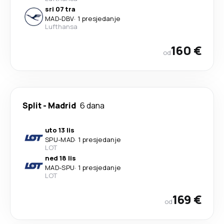
sri 07 tra
MAD
-
DBV
·
1 presjedanje
Lufthansa
160 €
od
Split
-
Madrid
6 dana
uto 13 lis
SPU
-
MAD
·
1 presjedanje
LOT
ned 18 lis
MAD
-
SPU
·
1 presjedanje
LOT
169 €
od