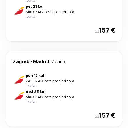
Iberia
pet 21 kol
MAD
-
ZAG
·
bez presjedanja
Iberia
157 €
od
Zagreb
-
Madrid
7 dana
pon 17 kol
ZAG
-
MAD
·
bez presjedanja
Iberia
ned 23 kol
MAD
-
ZAG
·
bez presjedanja
Iberia
157 €
od