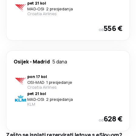
pet 21 kol
MAD
-
OSI
·
2 presjedanja
Croatia Airlines
556 €
od
Osijek
-
Madrid
5 dana
pon 17 kol
OSI
-
MAD
·
1 presjedanje
Croatia Airlines
pet 21 kol
MAD
-
OSI
·
2 presjedanja
KLM
628 €
od
Zašto se isplati rezervirati letove s eSky-om?