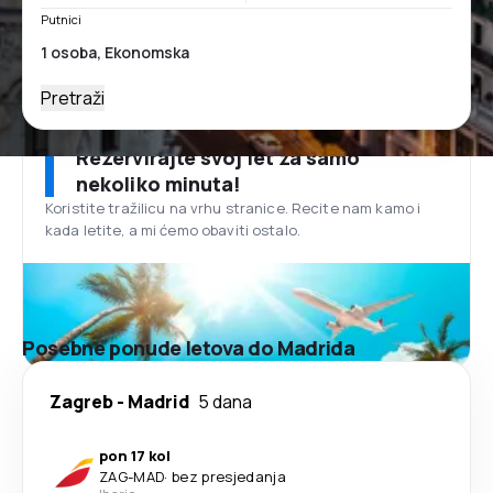
Putnici
Pretraži
Rezervirajte svoj let za samo
nekoliko minuta!
Koristite tražilicu na vrhu stranice. Recite nam kamo i
kada letite, a mi ćemo obaviti ostalo.
Posebne ponude letova do Madrida
Zagreb
-
Madrid
5 dana
pon 17 kol
ZAG
-
MAD
·
bez presjedanja