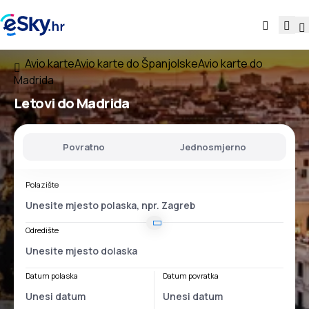
Avio karte
Avio karte do Španjolske
Avio karte do
Madrida
Letovi do Madrida
Povratno
Jednosmjerno
Polazište
Odredište
Datum polaska
Datum povratka