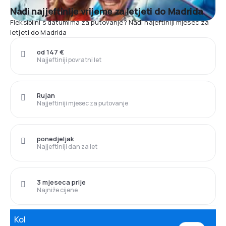
Nađi najjeftinije vrijeme za letjeti do Madrida
Fleksibilni s datumima za putovanje? Nađi najeftiniji mjesec za
letjeti do Madrida
od 147 €
Najjeftiniji povratni let
Rujan
Najjeftiniji mjesec za putovanje
ponedjeljak
Najjeftiniji dan za let
3 mjeseca prije
Najniže cijene
Kol