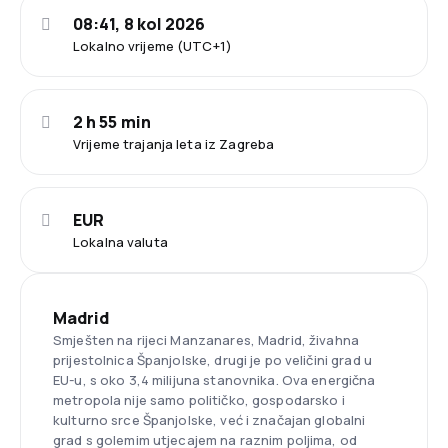
08:41, 8 kol 2026
Lokalno vrijeme (UTC+1)
2 h 55 min
Vrijeme trajanja leta iz Zagreba
EUR
Lokalna valuta
Madrid
Smješten na rijeci Manzanares, Madrid, živahna
prijestolnica Španjolske, drugi je po veličini grad u
EU-u, s oko 3,4 milijuna stanovnika. Ova energična
metropola nije samo političko, gospodarsko i
kulturno srce Španjolske, već i značajan globalni
grad s golemim utjecajem na raznim poljima, od