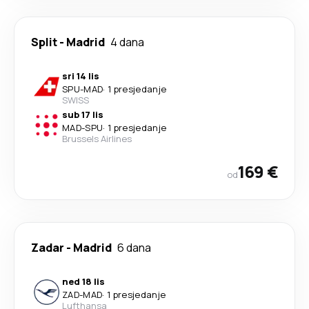
Split
-
Madrid
4 dana
sri 14 lis
SPU
-
MAD
·
1 presjedanje
SWISS
sub 17 lis
MAD
-
SPU
·
1 presjedanje
Brussels Airlines
169 €
od
Zadar
-
Madrid
6 dana
ned 18 lis
ZAD
-
MAD
·
1 presjedanje
Lufthansa