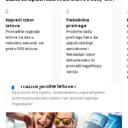
Najveći izbor
Fleksibilna
letova
pretraga
Pronađite najbolje
Proširite Vašu
letove za Vas u
pretragu tako da
nekoliko sekundi, od
uključi obližnje
preko 500 letova.
aerodrome i
fleksibilan izbor
datuma kako bi
pronašli najjeftiniju
opciju.
Tražite jeftine letove?
Na pravom ste mjestu. Svakodnevno uspoređujemo
stotine ponuda kako bismo Vam donijeli najbolje.
Pogledajte!