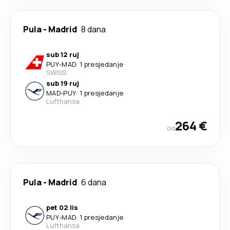
Pula
-
Madrid
8 dana
sub 12 ruj
PUY
-
MAD
·
1 presjedanje
SWISS
sub 19 ruj
MAD
-
PUY
·
1 presjedanje
Lufthansa
264 €
od
Pula
-
Madrid
6 dana
pet 02 lis
PUY
-
MAD
·
1 presjedanje
Lufthansa