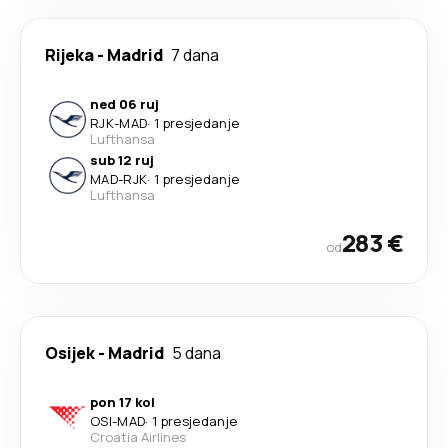
Rijeka
-
Madrid
7 dana
ned 06 ruj
RJK
-
MAD
·
1 presjedanje
Lufthansa
sub 12 ruj
MAD
-
RJK
·
1 presjedanje
Lufthansa
283 €
od
Osijek
-
Madrid
5 dana
pon 17 kol
OSI
-
MAD
·
1 presjedanje
Croatia Airlines