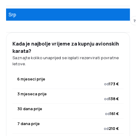
Srp
1
Kada je najbolje vrijeme za kupnju avionskih
karata?
Saznajte koliko unaprijed se isplati rezervirati povratne
letove.
6 mjeseci prije
od
173 €
3 mjeseca prije
od
138 €
30 dana prije
od
161 €
7 dana prije
od
210 €