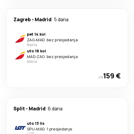
Zagreb
-
Madrid
5 dana
pet 14 kol
ZAG
-
MAD
·
bez presjedanja
Iberia
uto 18 kol
MAD
-
ZAG
·
bez presjedanja
Iberia
159 €
od
Split
-
Madrid
6 dana
uto 13 lis
SPU
-
MAD
·
1 presjedanje
LOT