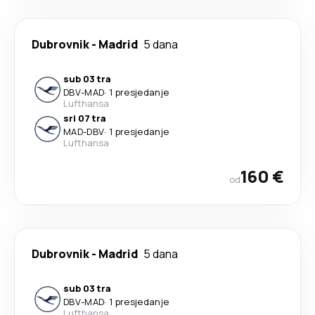
Dubrovnik
-
Madrid
5 dana
sub 03 tra
DBV
-
MAD
·
1 presjedanje
Lufthansa
sri 07 tra
MAD
-
DBV
·
1 presjedanje
Lufthansa
160 €
od
Dubrovnik
-
Madrid
5 dana
sub 03 tra
DBV
-
MAD
·
1 presjedanje
Lufthansa