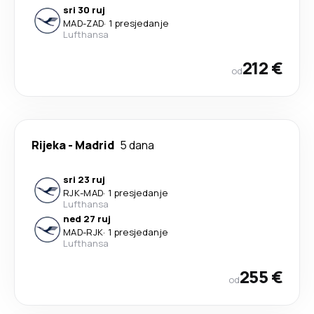
sri 30 ruj
MAD
-
ZAD
·
1 presjedanje
Lufthansa
212 €
od
Rijeka
-
Madrid
5 dana
sri 23 ruj
RJK
-
MAD
·
1 presjedanje
Lufthansa
ned 27 ruj
MAD
-
RJK
·
1 presjedanje
Lufthansa
255 €
od