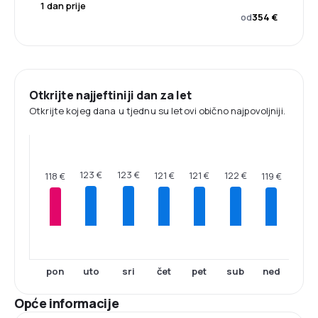
1 dan prije
od
354 €
Otkrijte najjeftiniji dan za let
Otkrijte kojeg dana u tjednu su letovi obično najpovoljniji.
123 €
123 €
122 €
121 €
121 €
119 €
118 €
pon
uto
sri
čet
pet
sub
ned
Opće informacije