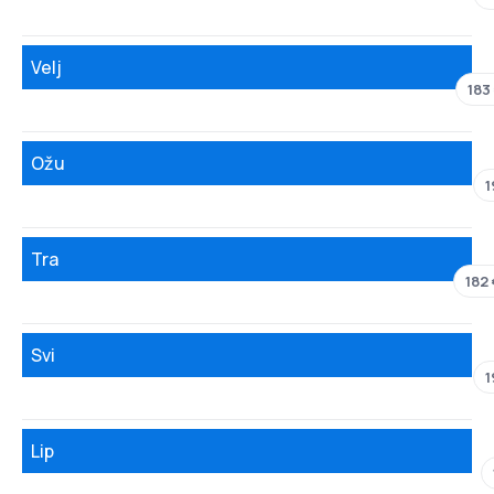
Velj
183
Ožu
1
Tra
182
Svi
1
Lip