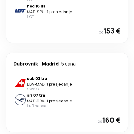
ned 18 lis
MAD
-
SPU
·
1 presjedanje
LOT
153 €
od
Dubrovnik
-
Madrid
5 dana
sub 03 tra
DBV
-
MAD
·
1 presjedanje
SWISS
sri 07 tra
MAD
-
DBV
·
1 presjedanje
Lufthansa
160 €
od