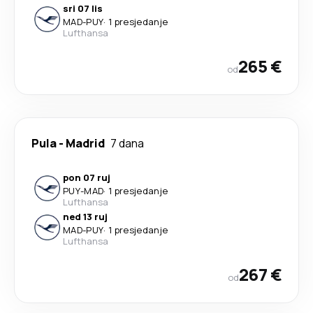
sri 07 lis
MAD
-
PUY
·
1 presjedanje
Lufthansa
265 €
od
Pula
-
Madrid
7 dana
pon 07 ruj
PUY
-
MAD
·
1 presjedanje
Lufthansa
ned 13 ruj
MAD
-
PUY
·
1 presjedanje
Lufthansa
267 €
od