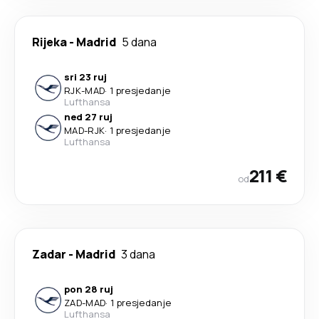
Rijeka
-
Madrid
5 dana
sri 23 ruj
RJK
-
MAD
·
1 presjedanje
Lufthansa
ned 27 ruj
MAD
-
RJK
·
1 presjedanje
Lufthansa
211 €
od
Zadar
-
Madrid
3 dana
pon 28 ruj
ZAD
-
MAD
·
1 presjedanje
Lufthansa