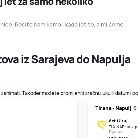
j let za samo nekoliko
ranice. Recite nam kamo i kada letite, a mi ćemo
ova iz Sarajeva do Napulja
animati. Također možete promijeniti zračnu luku ili datum i po
Tirana
-
Napulj
6
čet 17 ruj
TIA
-
NAP
·
bez p
Ryanair