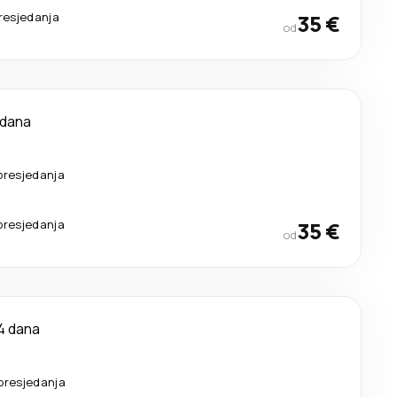
resjedanja
35 €
od
 dana
presjedanja
presjedanja
35 €
od
4 dana
presjedanja