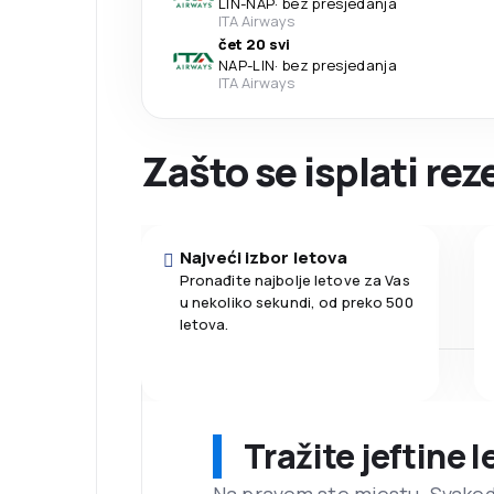
LIN
-
NAP
·
bez presjedanja
ITA Airways
čet 20 svi
NAP
-
LIN
·
bez presjedanja
ITA Airways
Zašto se isplati rez
Najveći izbor letova
Pronađite najbolje letove za Vas
u nekoliko sekundi, od preko 500
letova.
Tražite jeftine 