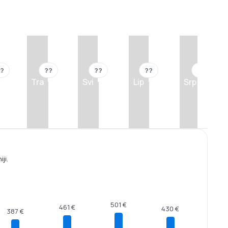
?
??
??
??
??
Tra
Svi
Lip
Srp
ji.
501 €
461 €
430 €
387 €