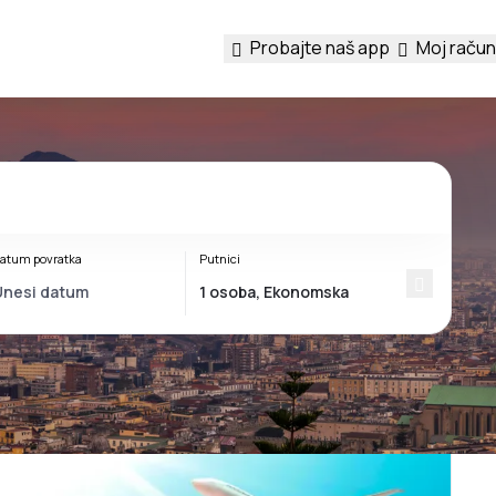
Probajte naš app
Moj račun
atum povratka
Putnici