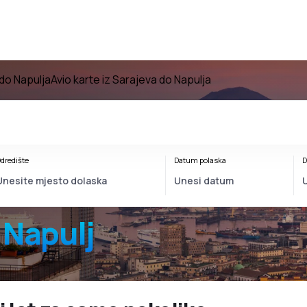
 do Napulja
Avio karte iz Sarajeva do Napulja
dredište
Datum polaska
D
 Napulj