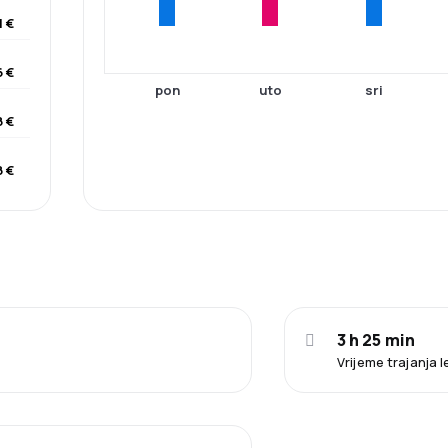
1 €
 €
pon
uto
sri
 €
 €
3 h 25 min
Vrijeme trajanja l