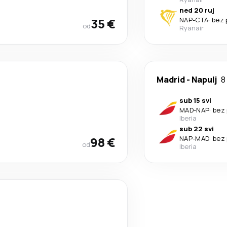
ned 20 ruj
35 €
NAP
-
CTA
·
bez 
od
Ryanair
Madrid
-
Napulj
8
sub 15 svi
MAD
-
NAP
·
bez 
Iberia
sub 22 svi
98 €
NAP
-
MAD
·
bez 
od
Iberia