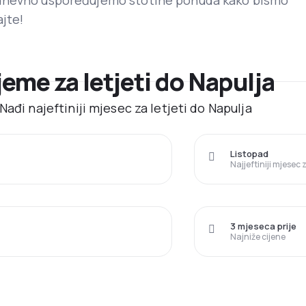
dnevno uspoređujemo stotine ponuda kako bismo
ajte!
ijeme za letjeti do Napulja
ađi najeftiniji mjesec za letjeti do Napulja
Listopad
Najjeftiniji mjesec
3 mjeseca prije
Najniže cijene