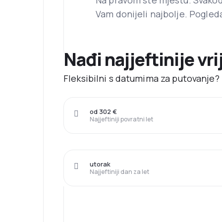
Na pravom ste mjestu. Svako
Vam donijeli najbolje. Pogled
Nađi najjeftinije vr
Fleksibilni s datumima za putovanje? N
od 302 €
Najjeftiniji povratni let
utorak
Najjeftiniji dan za let