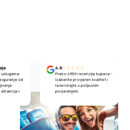
aja
4.6
m uslugama:
Preko 4950 recenzija kupaca -
siguranje od
izaberite provjeren kvalitet i
jivanje
rezervirajte s potpunim
atrakcije i
povjerenjem.