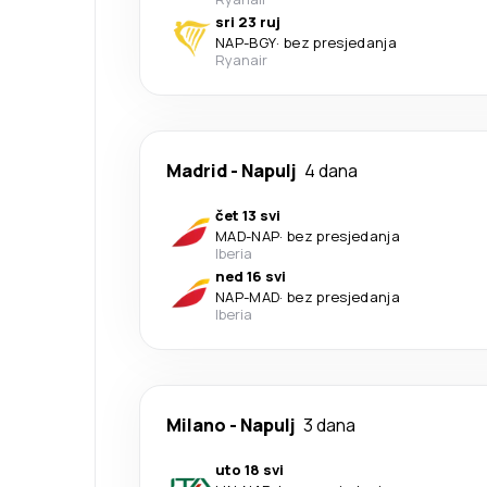
sri 23 ruj
NAP
-
BGY
·
bez presjedanja
Ryanair
Madrid
-
Napulj
4 dana
čet 13 svi
MAD
-
NAP
·
bez presjedanja
Iberia
ned 16 svi
NAP
-
MAD
·
bez presjedanja
Iberia
Milano
-
Napulj
3 dana
uto 18 svi