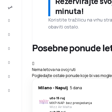
Rezervirajte svo
All-
minuta!
inclusive
Koristite tražilicu na vrhu st
Putovanje
obaviti ostalo.
Smještaj
Posebne ponude let
Prilike
Dovršite
putovanje
Nema letova na ovoj ruti
Inspiracija
Pogledajte ostale ponude koje bi vas mogle z
i savjeti
Služba
Milano
-
Napulj
5 dana
za
korisnike
uto 15 ruj
MXP
-
NAP
·
bez presjedanja
Wizz Air Malta