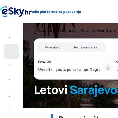
Vaša platforma za putovanja
Avio karte
Avio karte iz Sarajeva
Avio karte
Let+Hotel
Povratno
Jednosmjerno
Avio
Karte
Polazište
O
Ljetovanje
Ljeto
2026
Letovi
Sarajevo
Zima
2026/27
Last
minute