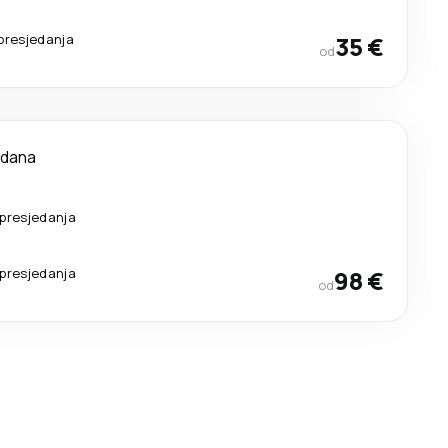
presjedanja
35 €
od
 dana
presjedanja
presjedanja
98 €
od