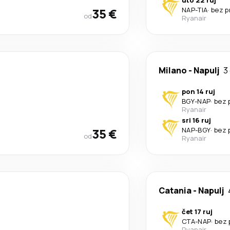
uto 22 ruj
35 €
NAP
-
TIA
·
bez p
od
Ryanair
Milano
-
Napulj
3
pon 14 ruj
BGY
-
NAP
·
bez 
Ryanair
sri 16 ruj
35 €
NAP
-
BGY
·
bez 
od
Ryanair
Catania
-
Napulj
čet 17 ruj
CTA
-
NAP
·
bez 
Ryanair