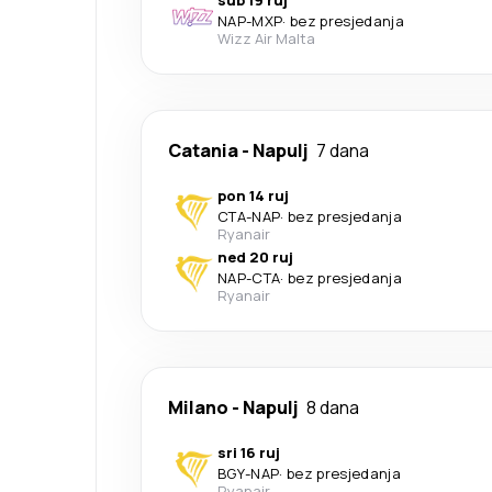
sub 19 ruj
NAP
-
MXP
·
bez presjedanja
Wizz Air Malta
Catania
-
Napulj
7 dana
pon 14 ruj
CTA
-
NAP
·
bez presjedanja
Ryanair
ned 20 ruj
NAP
-
CTA
·
bez presjedanja
Ryanair
Milano
-
Napulj
8 dana
sri 16 ruj
BGY
-
NAP
·
bez presjedanja
Ryanair