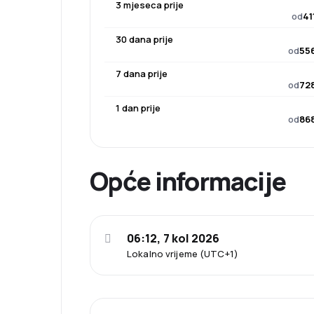
3 mjeseca prije
od
41
30 dana prije
od
556
7 dana prije
od
728
1 dan prije
od
868
Opće informacije
06:12, 7 kol 2026
Lokalno vrijeme (UTC+1)