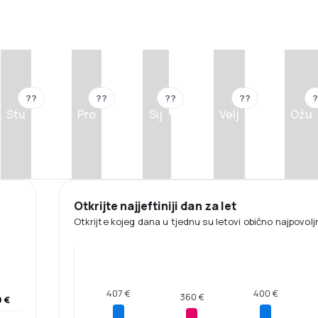
??
??
??
??
?
Stu
Pro
Sij
Velj
Ožu
Otkrijte najjeftiniji dan za let
Otkrijte kojeg dana u tjednu su letovi obično najpovoljni
407 €
400 €
360 €
 €