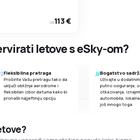
113 €
od
ervirati letove s eSky-om?
Fleksibilna pretraga
Bogatstvo sadrž
Proširite Vašu pretragu tako da
Uživajte u dodatni
uključi obližnje aerodrome i
putno osiguranje, o
fleksibilan izbor datuma kako bi
otkazivanja, iznajml
pronašli najjeftiniju opciju.
automobila, lokalne 
još mnogo toga.
letove?