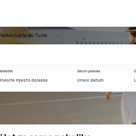
ine
Avio karte do Tuzle
dredište
Datum polaska
D