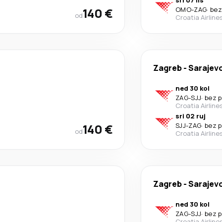
sri 07 lis
140 €
OMO
-
ZAG
·
bez
od
Croatia Airline
Zagreb
-
Sarajev
ned 30 kol
ZAG
-
SJJ
·
bez p
Croatia Airline
sri 02 ruj
140 €
SJJ
-
ZAG
·
bez p
od
Croatia Airline
Zagreb
-
Sarajev
ned 30 kol
ZAG
-
SJJ
·
bez p
Croatia Airline