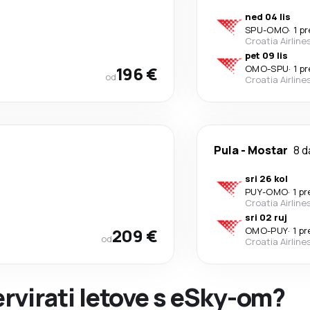
ned 04 lis
SPU
-
OMO
·
1 p
Croatia Airline
pet 09 lis
196 €
OMO
-
SPU
·
1 p
od
Croatia Airline
Pula
-
Mostar
8 d
sri 26 kol
PUY
-
OMO
·
1 p
Croatia Airline
sri 02 ruj
209 €
OMO
-
PUY
·
1 p
od
Croatia Airline
ervirati letove s eSky-om?