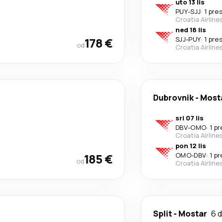
uto 13 lis
PUY
-
SJJ
·
1 pre
Croatia Airline
ned 18 lis
178 €
SJJ
-
PUY
·
1 pre
od
Croatia Airline
Dubrovnik
-
Most
sri 07 lis
DBV
-
OMO
·
1 p
Croatia Airline
pon 12 lis
185 €
OMO
-
DBV
·
1 p
od
Croatia Airline
Split
-
Mostar
6 