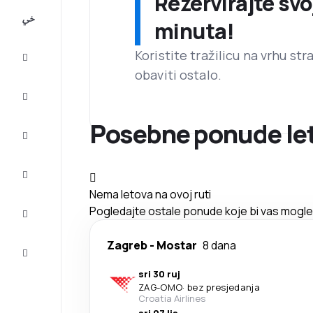
Rezervirajte svo
All-
minuta!
inclusive
Koristite tražilicu na vrhu st
Putovanje
obaviti ostalo.
Smještaj
Posebne ponude let
Prilike
Dovršite
putovanje
Nema letova na ovoj ruti
Inspiracija
Pogledajte ostale ponude koje bi vas mogle z
i savjeti
Služba
Zagreb
-
Mostar
8 dana
za
korisnike
sri 30 ruj
ZAG
-
OMO
·
bez presjedanja
Croatia Airlines