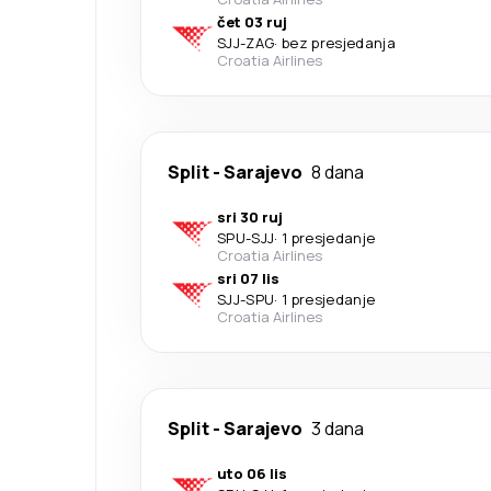
čet 03 ruj
SJJ
-
ZAG
·
bez presjedanja
Croatia Airlines
Split
-
Sarajevo
8 dana
sri 30 ruj
SPU
-
SJJ
·
1 presjedanje
Croatia Airlines
sri 07 lis
SJJ
-
SPU
·
1 presjedanje
Croatia Airlines
Split
-
Sarajevo
3 dana
uto 06 lis