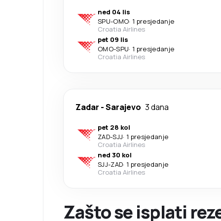
ned 04 lis
SPU
-
OMO
·
1 presjedanje
Croatia Airlines
pet 09 lis
OMO
-
SPU
·
1 presjedanje
Croatia Airlines
Zadar
-
Sarajevo
3 dana
pet 28 kol
ZAD
-
SJJ
·
1 presjedanje
Croatia Airlines
ned 30 kol
SJJ
-
ZAD
·
1 presjedanje
Croatia Airlines
Zašto se isplati rez