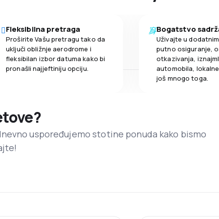
Fleksibilna pretraga
Bogatstvo sadrž
Proširite Vašu pretragu tako da
Uživajte u dodatni
uključi obližnje aerodrome i
putno osiguranje, o
fleksibilan izbor datuma kako bi
otkazivanja, iznajml
pronašli najjeftiniju opciju.
automobila, lokalne 
još mnogo toga.
letove?
dnevno uspoređujemo stotine ponuda kako bismo
ajte!