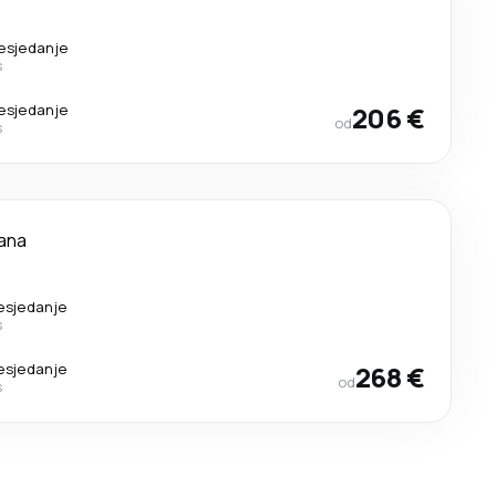
resjedanje
s
resjedanje
206 €
od
s
ana
resjedanje
s
resjedanje
268 €
od
s