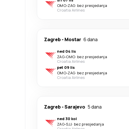
sri 07 lis
OMO
-
ZAG
·
bez presjedanja
Croatia Airlines
Zagreb
-
Mostar
6 dana
ned 04 lis
ZAG
-
OMO
·
bez presjedanja
Croatia Airlines
pet 09 lis
OMO
-
ZAG
·
bez presjedanja
Croatia Airlines
Zagreb
-
Sarajevo
5 dana
ned 30 kol
ZAG
-
SJJ
·
bez presjedanja
Croatia Airlines