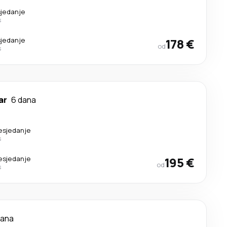
sjedanje
s
sjedanje
178 €
od
s
ar
6 dana
resjedanje
s
resjedanje
195 €
od
s
dana