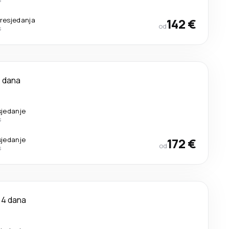
resjedanja
142 €
od
s
 dana
sjedanje
s
sjedanje
172 €
od
s
4 dana