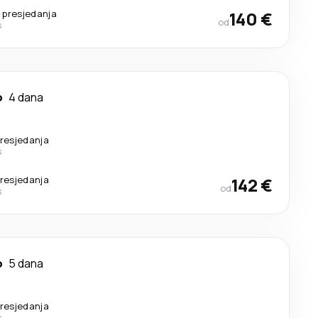
 presjedanja
140 €
od
s
o
4 dana
resjedanja
s
resjedanja
142 €
od
s
o
5 dana
resjedanja
s