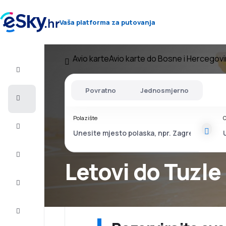
Vaša platforma za putovanja
Avio karte
Avio karte do Bosne i Hercegov
Let+Hotel
Povratno
Jednosmjerno
Avio
Karte
Polazište
O
Ljetovanje
Ljeto
2026
Letovi do Tuzle
Zima
2026/27
Last
minute