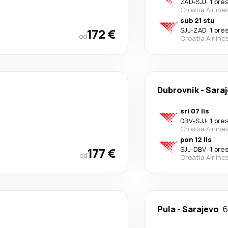
ZAD
-
SJJ
·
1 pre
Croatia Airline
sub 21 stu
172 €
SJJ
-
ZAD
·
1 pre
od
Croatia Airline
Dubrovnik
-
Sara
sri 07 lis
DBV
-
SJJ
·
1 pre
Croatia Airline
pon 12 lis
177 €
SJJ
-
DBV
·
1 pre
od
Croatia Airline
Pula
-
Sarajevo
6