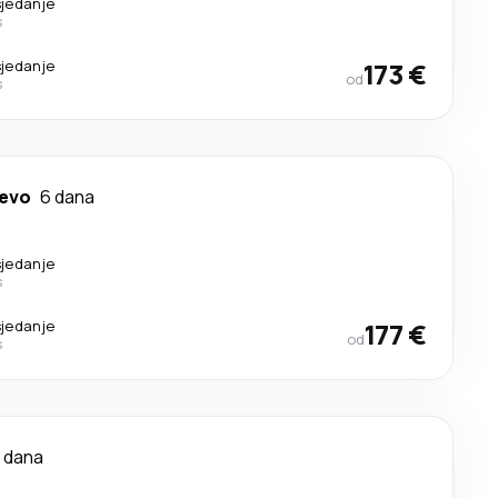
sjedanje
s
sjedanje
173 €
od
s
jevo
6 dana
sjedanje
s
sjedanje
177 €
od
s
 dana