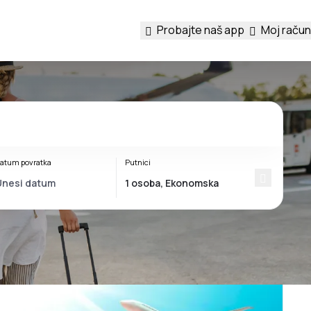
Probajte naš app
Moj račun
atum povratka
Putnici