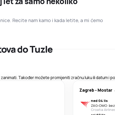
j let za samo nekoliko
ranice. Recite nam kamo i kada letite, a mi ćemo
ova do Tuzle
animati. Također možete promijeniti zračnu luku ili datum i po
Zagreb
-
Mostar
ned 04 lis
ZAG
-
OMO
·
bez
Croatia Airline