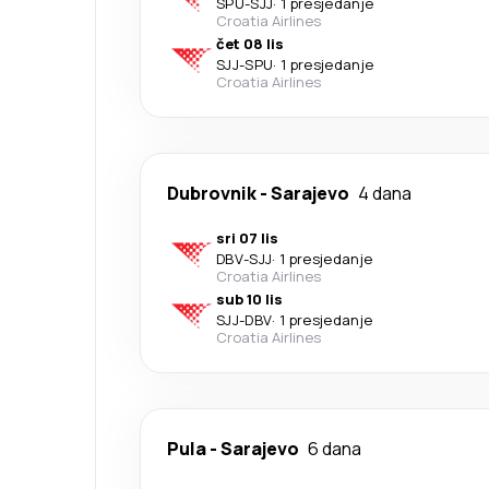
SPU
-
SJJ
·
1 presjedanje
Croatia Airlines
čet 08 lis
SJJ
-
SPU
·
1 presjedanje
Croatia Airlines
Dubrovnik
-
Sarajevo
4 dana
sri 07 lis
DBV
-
SJJ
·
1 presjedanje
Croatia Airlines
sub 10 lis
SJJ
-
DBV
·
1 presjedanje
Croatia Airlines
Pula
-
Sarajevo
6 dana