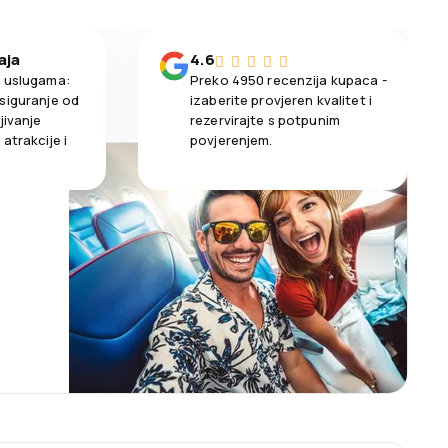
aja
4.6
m uslugama:
Preko 4950 recenzija kupaca -
siguranje od
izaberite provjeren kvalitet i
jivanje
rezervirajte s potpunim
atrakcije i
povjerenjem.