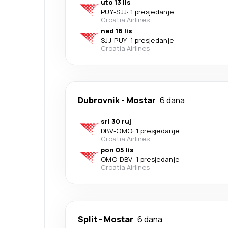
uto 13 lis
PUY
-
SJJ
·
1 presjedanje
Croatia Airlines
ned 18 lis
SJJ
-
PUY
·
1 presjedanje
Croatia Airlines
Dubrovnik
-
Mostar
6 dana
sri 30 ruj
DBV
-
OMO
·
1 presjedanje
Croatia Airlines
pon 05 lis
OMO
-
DBV
·
1 presjedanje
Croatia Airlines
Split
-
Mostar
6 dana