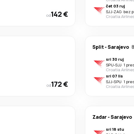
čet 03 ruj
142 €
SJJ
-
ZAG
·
bez p
od
Croatia Airline
Split
-
Sarajevo
8
sri 30 ruj
SPU
-
SJJ
·
1 pre
Croatia Airline
sri 07 lis
172 €
SJJ
-
SPU
·
1 pre
od
Croatia Airline
Zadar
-
Sarajevo
sri 18 stu