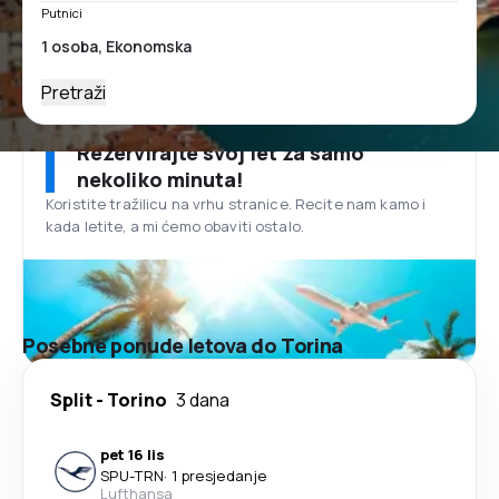
Putnici
Pretraži
Rezervirajte svoj let za samo
nekoliko minuta!
Koristite tražilicu na vrhu stranice. Recite nam kamo i
kada letite, a mi ćemo obaviti ostalo.
Posebne ponude letova do Torina
Split
-
Torino
3 dana
pet 16 lis
SPU
-
TRN
·
1 presjedanje
Lufthansa