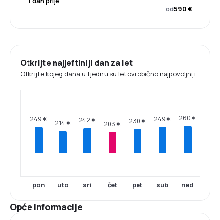
1 dan prije
od
590 €
Otkrijte najjeftiniji dan za let
Otkrijte kojeg dana u tjednu su letovi obično najpovoljniji.
260 €
249 €
249 €
242 €
230 €
214 €
203 €
pon
uto
sri
čet
pet
sub
ned
Opće informacije