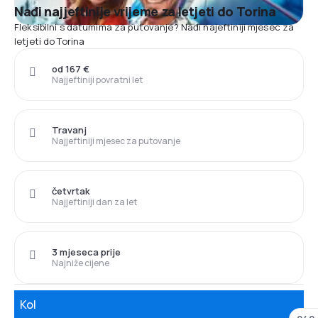
Nađi najjeftinije vrijeme za letjeti do Torina
Fleksibilni s datumima za putovanje? Nađi najeftiniji mjesec za
letjeti do Torina
od 167 €
Najjeftiniji povratni let
Travanj
Najjeftiniji mjesec za putovanje
četvrtak
Najjeftiniji dan za let
3 mjeseca prije
Najniže cijene
Kol