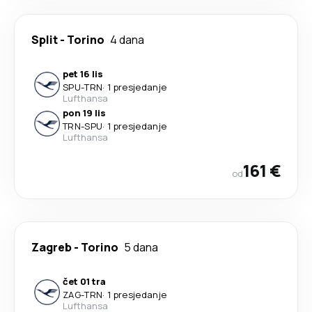
Split
-
Torino
4 dana
pet 16 lis
SPU
-
TRN
·
1 presjedanje
Lufthansa
pon 19 lis
TRN
-
SPU
·
1 presjedanje
Lufthansa
161 €
od
Zagreb
-
Torino
5 dana
čet 01 tra
ZAG
-
TRN
·
1 presjedanje
Lufthansa