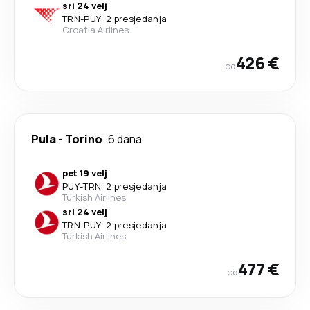
sri 24 velj
TRN
-
PUY
·
2 presjedanja
Croatia Airlines
426 €
od
Pula
-
Torino
6 dana
pet 19 velj
PUY
-
TRN
·
2 presjedanja
Turkish Airlines
sri 24 velj
TRN
-
PUY
·
2 presjedanja
Turkish Airlines
477 €
od