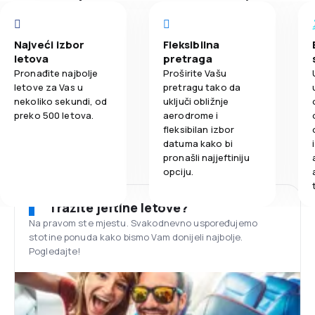
Najveći izbor
Fleksibilna
letova
pretraga
Pronađite najbolje
Proširite Vašu
letove za Vas u
pretragu tako da
nekoliko sekundi, od
uključi obližnje
preko 500 letova.
aerodrome i
fleksibilan izbor
datuma kako bi
pronašli najjeftiniju
opciju.
Tražite jeftine letove?
Na pravom ste mjestu. Svakodnevno uspoređujemo
stotine ponuda kako bismo Vam donijeli najbolje.
Pogledajte!