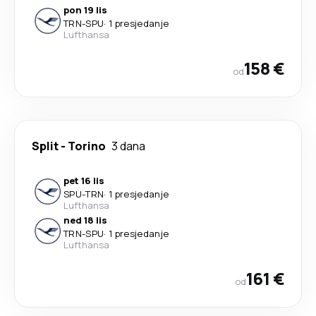
pon 19 lis
TRN
-
SPU
·
1 presjedanje
Lufthansa
158 €
od
Split
-
Torino
3 dana
pet 16 lis
SPU
-
TRN
·
1 presjedanje
Lufthansa
ned 18 lis
TRN
-
SPU
·
1 presjedanje
Lufthansa
161 €
od