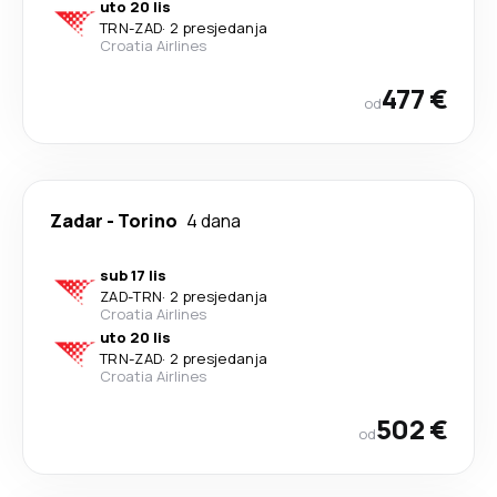
uto 20 lis
TRN
-
ZAD
·
2 presjedanja
Croatia Airlines
477 €
od
Zadar
-
Torino
4 dana
sub 17 lis
ZAD
-
TRN
·
2 presjedanja
Croatia Airlines
uto 20 lis
TRN
-
ZAD
·
2 presjedanja
Croatia Airlines
502 €
od