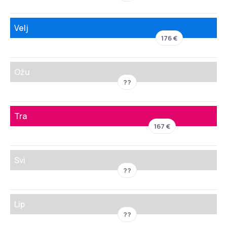
Velj
176 €
Ožu
??
Tra
167 €
Svi
??
Lip
??