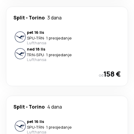
Split
-
Torino
3 dana
pet 16 lis
SPU
-
TRN
·
1 presjedanje
Lufthansa
ned 18 lis
TRN
-
SPU
·
1 presjedanje
Lufthansa
158 €
od
Split
-
Torino
4 dana
pet 16 lis
SPU
-
TRN
·
1 presjedanje
Lufthansa