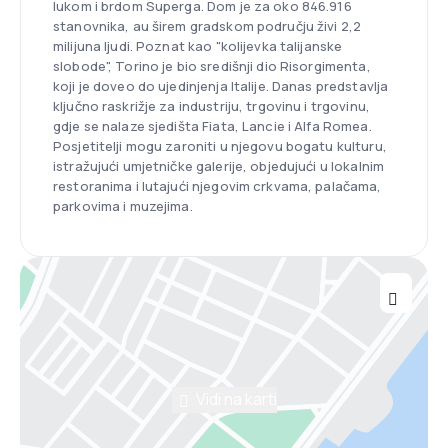
lukom i brdom Superga. Dom je za oko 846.916
stanovnika, au širem gradskom području živi 2,2
milijuna ljudi. Poznat kao "kolijevka talijanske
slobode", Torino je bio središnji dio Risorgimenta,
koji je doveo do ujedinjenja Italije. Danas predstavlja
ključno raskrižje za industriju, trgovinu i trgovinu,
gdje se nalaze sjedišta Fiata, Lancie i Alfa Romea.
Posjetitelji mogu zaroniti u njegovu bogatu kulturu,
istražujući umjetničke galerije, objedujući u lokalnim
restoranima i lutajući njegovim crkvama, palačama,
parkovima i muzejima.
Vidi na karti