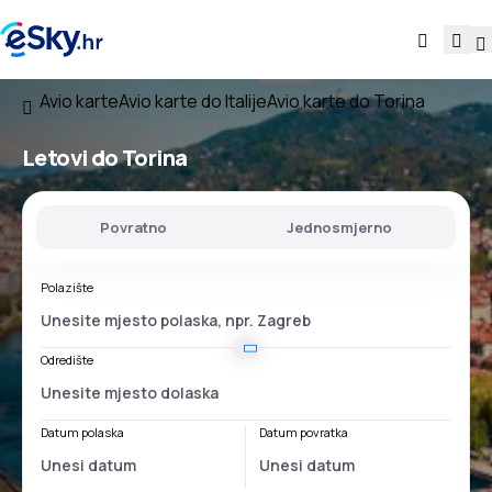
Avio karte
Avio karte do Italije
Avio karte do Torina
Letovi do Torina
Povratno
Jednosmjerno
Polazište
Odredište
Datum polaska
Datum povratka