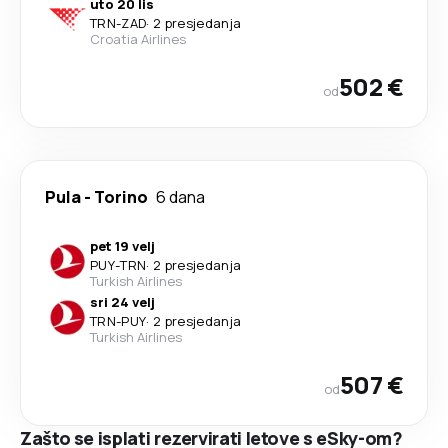
uto 20 lis
TRN
-
ZAD
·
2 presjedanja
Croatia Airlines
502 €
od
Pula
-
Torino
6 dana
pet 19 velj
PUY
-
TRN
·
2 presjedanja
Turkish Airlines
sri 24 velj
TRN
-
PUY
·
2 presjedanja
Turkish Airlines
507 €
od
Zašto se isplati rezervirati letove s eSky-om?