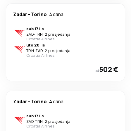
Zadar
-
Torino
4 dana
sub 17 lis
ZAD
-
TRN
·
2 presjedanja
Croatia Airlines
uto 20 lis
TRN
-
ZAD
·
2 presjedanja
Croatia Airlines
502 €
od
Zadar
-
Torino
4 dana
sub 17 lis
ZAD
-
TRN
·
2 presjedanja
Croatia Airlines