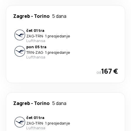
Zagreb
-
Torino
5 dana
čet 01 tra
ZAG
-
TRN
·
1 presjedanje
Lufthansa
pon 05 tra
TRN
-
ZAG
·
1 presjedanje
Lufthansa
167 €
od
Zagreb
-
Torino
5 dana
čet 01 tra
ZAG
-
TRN
·
1 presjedanje
Lufthansa