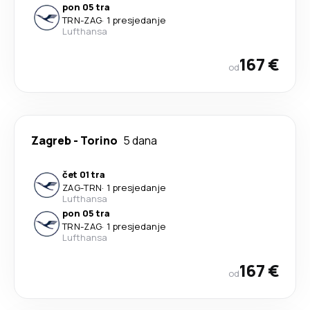
pon 05 tra
TRN
-
ZAG
·
1 presjedanje
Lufthansa
167 €
od
Zagreb
-
Torino
5 dana
čet 01 tra
ZAG
-
TRN
·
1 presjedanje
Lufthansa
pon 05 tra
TRN
-
ZAG
·
1 presjedanje
Lufthansa
167 €
od