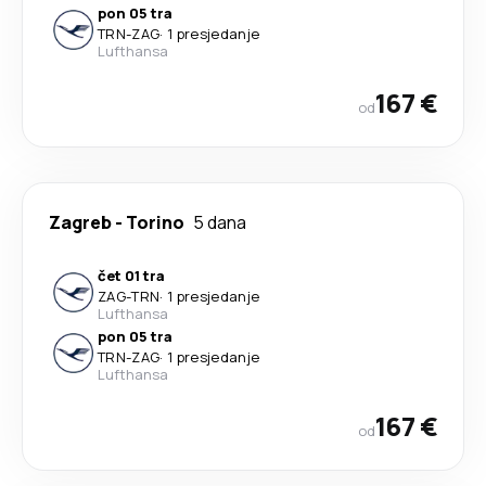
pon 05 tra
TRN
-
ZAG
·
1 presjedanje
Lufthansa
167 €
od
Zagreb
-
Torino
5 dana
čet 01 tra
ZAG
-
TRN
·
1 presjedanje
Lufthansa
pon 05 tra
TRN
-
ZAG
·
1 presjedanje
Lufthansa
167 €
od