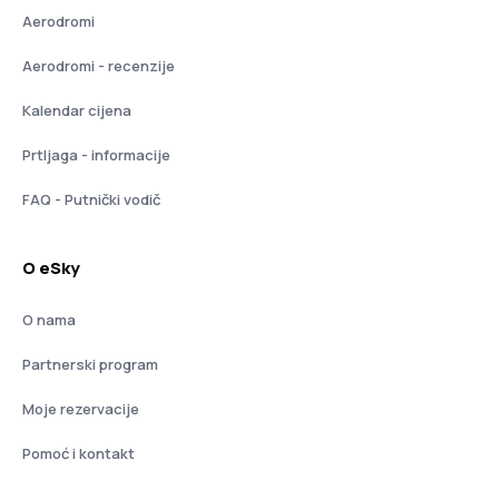
Aerodromi
Aerodromi - recenzije
Kalendar cijena
Prtljaga - informacije
FAQ - Putnički vodič
O eSky
O nama
Partnerski program
Moje rezervacije
Pomoć i kontakt