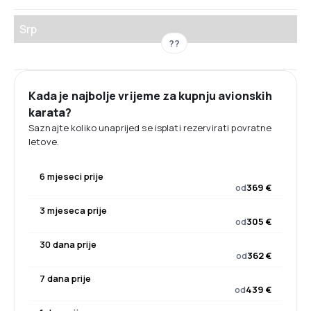
Srp
??
Kada je najbolje vrijeme za kupnju avionskih
karata?
Saznajte koliko unaprijed se isplati rezervirati povratne
letove.
6 mjeseci prije
od
369 €
3 mjeseca prije
od
305 €
30 dana prije
od
362 €
7 dana prije
od
439 €