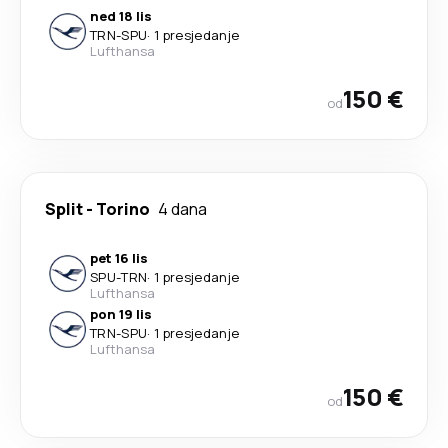
ned 18 lis
TRN
-
SPU
·
1 presjedanje
Lufthansa
150 €
od
Split
-
Torino
4 dana
pet 16 lis
SPU
-
TRN
·
1 presjedanje
Lufthansa
pon 19 lis
TRN
-
SPU
·
1 presjedanje
Lufthansa
150 €
od