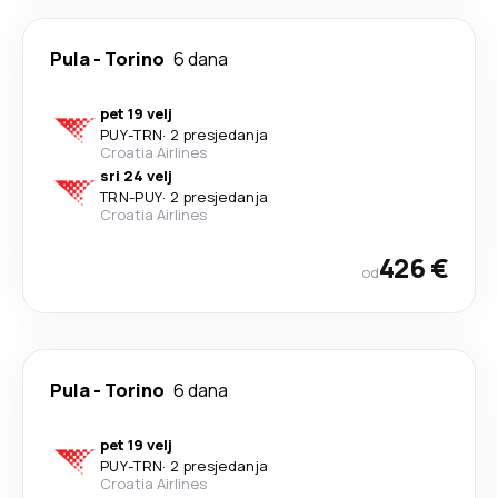
Pula
-
Torino
6 dana
pet 19 velj
PUY
-
TRN
·
2 presjedanja
Croatia Airlines
sri 24 velj
TRN
-
PUY
·
2 presjedanja
Croatia Airlines
426 €
od
Pula
-
Torino
6 dana
pet 19 velj
PUY
-
TRN
·
2 presjedanja
Croatia Airlines