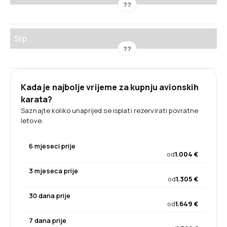
??
Srp
??
Kada je najbolje vrijeme za kupnju avionskih
karata?
Saznajte koliko unaprijed se isplati rezervirati povratne
letove.
6 mjeseci prije
od
1.004 €
3 mjeseca prije
od
1.305 €
30 dana prije
od
1.649 €
7 dana prije