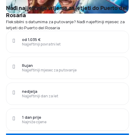
Nađi najjeftinije vrijeme za letjeti do Puerto del
Rosaria
Fleksibilni s datumima za putovanje? Nađi najeftiniji mjesec za
letjeti do Puerto del Rosaria
od 1.035 €
Najjeftiniji povratni let
Rujan
Najjeftiniji mjesec za putovanje
nedjelja
Najjeftiniji dan za let
1 dan prije
Najniže cijene