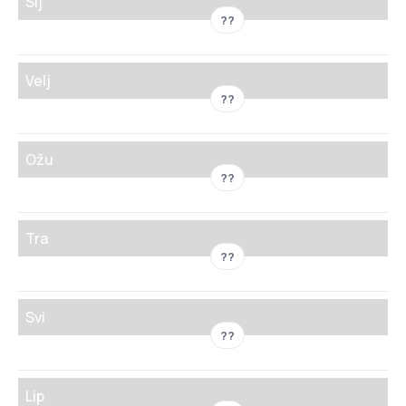
Sij
??
Velj
??
Ožu
??
Tra
??
Svi
??
Lip