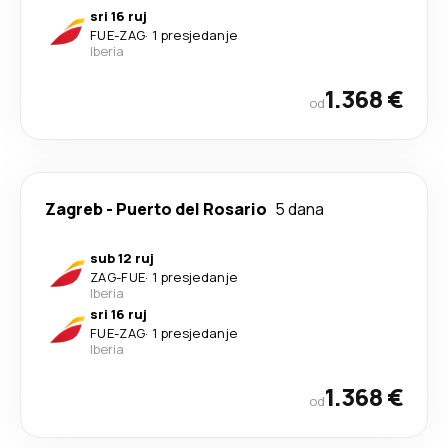
sri 16 ruj
FUE
-
ZAG
·
1 presjedanje
Iberia
1.368 €
od
Zagreb
-
Puerto del Rosario
5 dana
sub 12 ruj
ZAG
-
FUE
·
1 presjedanje
Iberia
sri 16 ruj
FUE
-
ZAG
·
1 presjedanje
Iberia
1.368 €
od