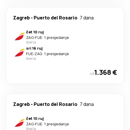
Zagreb
-
Puerto del Rosario
7 dana
čet 10 ruj
ZAG
-
FUE
·
1 presjedanje
Iberia
sri 16 ruj
FUE
-
ZAG
·
1 presjedanje
Iberia
1.368 €
od
Zagreb
-
Puerto del Rosario
7 dana
čet 10 ruj
ZAG
-
FUE
·
1 presjedanje
Iberia