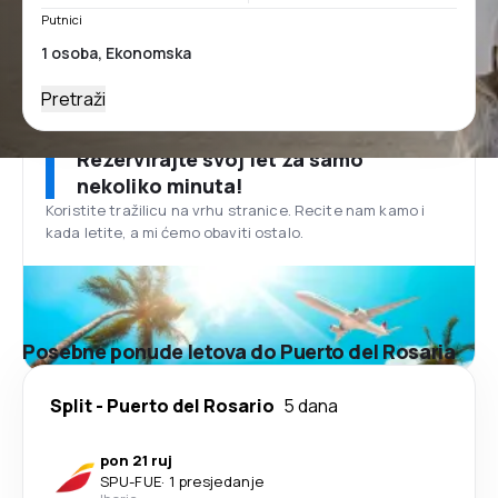
Putnici
Pretraži
Rezervirajte svoj let za samo
nekoliko minuta!
Koristite tražilicu na vrhu stranice. Recite nam kamo i
kada letite, a mi ćemo obaviti ostalo.
Posebne ponude letova do Puerto del Rosaria
Split
-
Puerto del Rosario
5 dana
pon 21 ruj
SPU
-
FUE
·
1 presjedanje