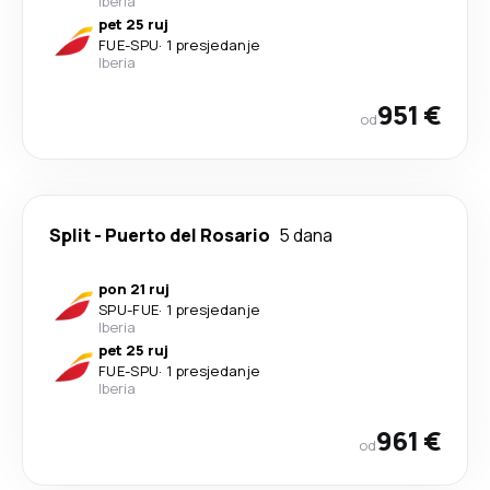
Iberia
pet 25 ruj
FUE
-
SPU
·
1 presjedanje
Iberia
951 €
od
Split
-
Puerto del Rosario
5 dana
pon 21 ruj
SPU
-
FUE
·
1 presjedanje
Iberia
pet 25 ruj
FUE
-
SPU
·
1 presjedanje
Iberia
961 €
od