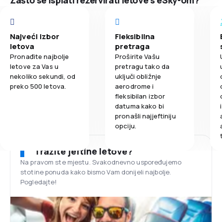
Zašto se isplati rezervirati letove s eSky-om?
Najveći izbor
Fleksibilna
letova
pretraga
Pronađite najbolje
Proširite Vašu
letove za Vas u
pretragu tako da
nekoliko sekundi, od
uključi obližnje
preko 500 letova.
aerodrome i
fleksibilan izbor
datuma kako bi
pronašli najjeftiniju
opciju.
Tražite jeftine letove?
Na pravom ste mjestu. Svakodnevno uspoređujemo
stotine ponuda kako bismo Vam donijeli najbolje.
Pogledajte!