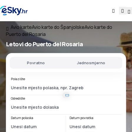
Avio karte
Avio karte do Španjolske
Avio karte do
Puerto del Rosaria
Letovi do Puerto del Rosaria
Povratno
Jednosmjerno
Polazište
Odredište
Datum polaska
Datum povratka