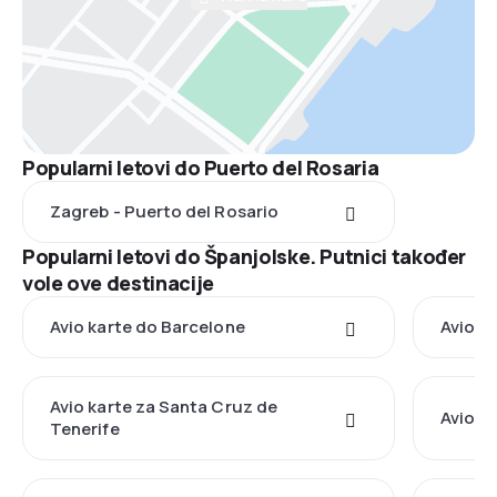
Popularni letovi do Puerto del Rosaria
Zagreb - Puerto del Rosario
Popularni letovi do Španjolske. Putnici također
vole ove destinacije
Avio karte do Barcelone
Avio k
Avio karte za Santa Cruz de
Avio k
Tenerife