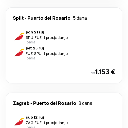
Split
-
Puerto del Rosario
5 dana
pon 21 ruj
SPU
-
FUE
·
1 presjedanje
Iberia
pet 25 ruj
FUE
-
SPU
·
1 presjedanje
Iberia
1.153 €
od
Zagreb
-
Puerto del Rosario
8 dana
sub 12 ruj
ZAG
-
FUE
·
1 presjedanje
Iberia