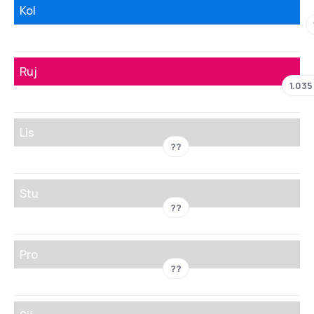
Kol
Ruj
1.035
Lis
??
Stu
??
Pro
??