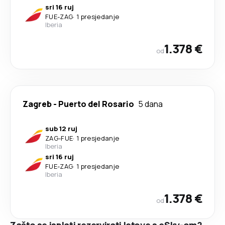
sri 16 ruj
FUE
-
ZAG
·
1 presjedanje
Iberia
1.378 €
od
Zagreb
-
Puerto del Rosario
5 dana
sub 12 ruj
ZAG
-
FUE
·
1 presjedanje
Iberia
sri 16 ruj
FUE
-
ZAG
·
1 presjedanje
Iberia
1.378 €
od