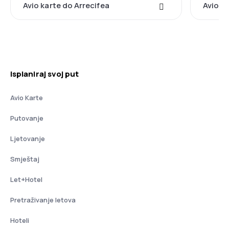
Avio karte do Arrecifea
Avio ka
Isplaniraj svoj put
Avio Karte
Putovanje
Ljetovanje
Smještaj
Let+Hotel
Pretraživanje letova
Hoteli