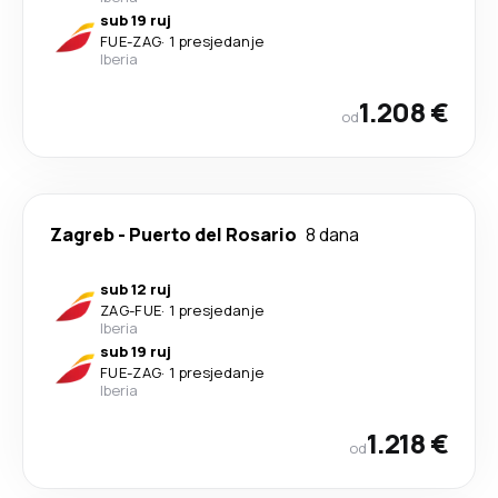
sub 19 ruj
FUE
-
ZAG
·
1 presjedanje
Iberia
1.208 €
od
Zagreb
-
Puerto del Rosario
8 dana
sub 12 ruj
ZAG
-
FUE
·
1 presjedanje
Iberia
sub 19 ruj
FUE
-
ZAG
·
1 presjedanje
Iberia
1.218 €
od