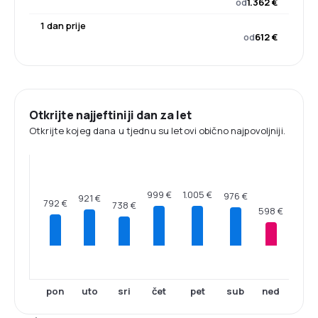
od
1.362 €
1 dan prije
od
612 €
Otkrijte najjeftiniji dan za let
Otkrijte kojeg dana u tjednu su letovi obično najpovoljniji.
1.005 €
999 €
976 €
921 €
792 €
738 €
598 €
pon
uto
sri
čet
pet
sub
ned