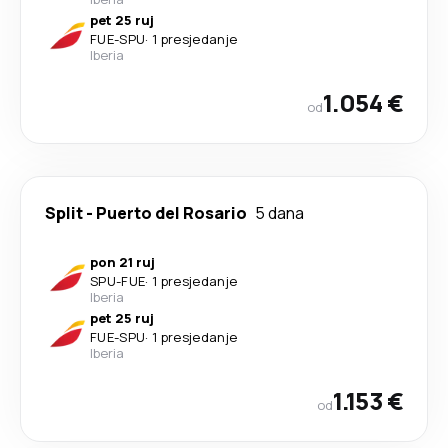
pet 25 ruj
FUE
-
SPU
·
1 presjedanje
Iberia
1.054 €
od
Split
-
Puerto del Rosario
5 dana
pon 21 ruj
SPU
-
FUE
·
1 presjedanje
Iberia
pet 25 ruj
FUE
-
SPU
·
1 presjedanje
Iberia
1.153 €
od