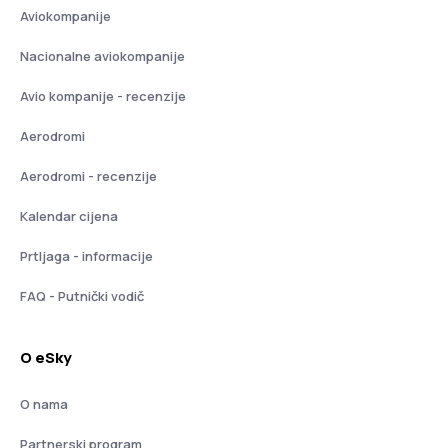
Aviokompanije
Nacionalne aviokompanije
Avio kompanije - recenzije
Aerodromi
Aerodromi - recenzije
Kalendar cijena
Prtljaga - informacije
FAQ - Putnički vodič
O eSky
O nama
Partnerski program