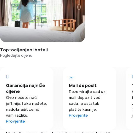
Top-ocijenjeni hoteli
Pogledajte cijenu
Garancija najniže
Mali deposit
cijene
Rezervirajte sad uz
Ovo nećete naći
mali depozit već
jeftinije. I ako nađete,
sada, a ostatak
nadoknadit ćemo
platite kasnije.
vam razliku.
Provjerite
Provjerite