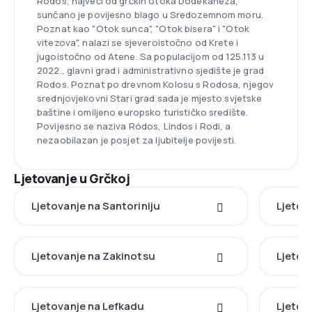
Rodos, najveći od grčkih otoka Dodekaneza,
sunčano je povijesno blago u Sredozemnom moru.
Poznat kao "Otok sunca", "Otok bisera" i "Otok
vitezova", nalazi se sjeveroistočno od Krete i
jugoistočno od Atene. Sa populacijom od 125.113 u
2022., glavni grad i administrativno sjedište je grad
Rodos. Poznat po drevnom Kolosu s Rodosa, njegov
srednjovjekovni Stari grad sada je mjesto svjetske
baštine i omiljeno europsko turističko središte.
Povijesno se naziva Ródos, Lindos i Rodi, a
nezaobilazan je posjet za ljubitelje povijesti.
Ljetovanje u Grčkoj
Ljetovanje na Santoriniju
Ljetova
Ljetovanje na Zakinotsu
Ljetov
Ljetovanje na Lefkadu
Ljetov