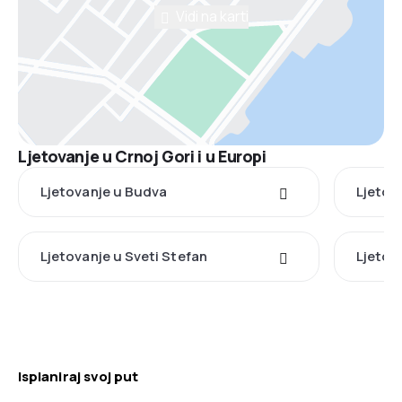
Vidi na karti
Ljetovanje u Crnoj Gori i u Europi
Ljetovanje u Budva
Ljetov
Ljetovanje u Sveti Stefan
Ljetov
Isplaniraj svoj put