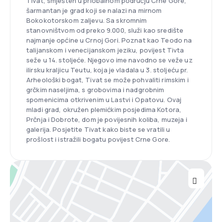
Tivat, smješten u priobalnom području Crne Gore,
šarmantan je grad koji se nalazi na mirnom
Bokokotorskom zaljevu. Sa skromnim
stanovništvom od preko 9.000, služi kao središte
najmanje općine u Crnoj Gori. Poznat kao Teodo na
talijanskom i venecijanskom jeziku, povijest Tivta
seže u 14. stoljeće. Njegovo ime navodno se veže uz
ilirsku kraljicu Teutu, koja je vladala u 3. stoljeću pr.
Arheološki bogat, Tivat se može pohvaliti rimskim i
grčkim naseljima, s grobovima i nadgrobnim
spomenicima otkrivenim u Lastvi i Opatovu. Ovaj
mladi grad, okružen plemićkim posjedima Kotora,
Prčnja i Dobrote, dom je povijesnih koliba, muzeja i
galerija. Posjetite Tivat kako biste se vratili u
prošlost i istražili bogatu povijest Crne Gore.