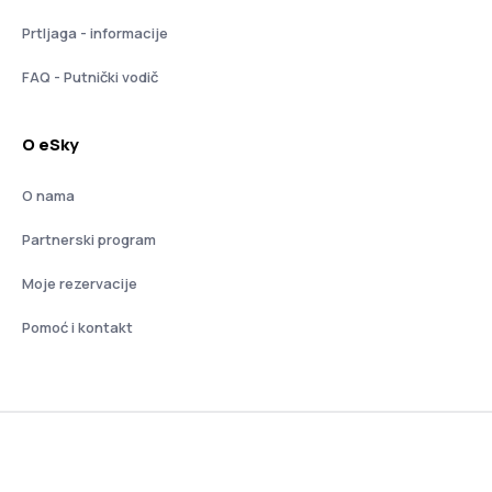
Prtljaga - informacije
FAQ - Putnički vodič
O eSky
O nama
Partnerski program
Moje rezervacije
Pomoć i kontakt