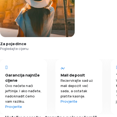
Za pojedince
Pogledajte cijenu
Garancija najniže
Mali deposit
cijene
Rezervirajte sad uz
Ovo nećete naći
mali depozit već
jeftinije. I ako nađete,
sada, a ostatak
nadoknadit ćemo
platite kasnije.
vam razliku.
Provjerite
Provjerite