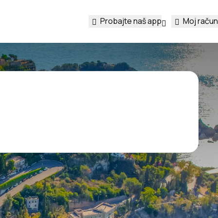
Probajte naš app
Moj račun