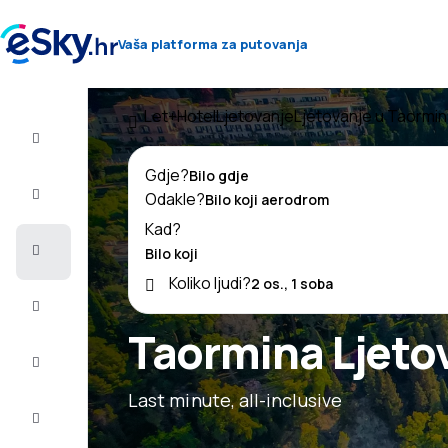
Vaša platforma za putovanja
Let+Hotel
Ljetovanje
Ljetovanje u Taormi
Let+Hotel
Gdje?
Avio
Odakle?
Karte
Kad?
Ljetovanje
Koliko ljudi?
Ljeto
2026
Taormina Ljeto
Zima
2026/27
Last minute, all-inclusive
Last
minute