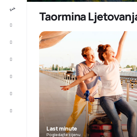
All-
inclusive
Taormina Ljetovanja:
Putovanje
Smještaj
Prilike
Dovršite
putovanje
Inspiracija
i savjeti
Služba
za
korisnike
Last minute
Pogledajte cijenu