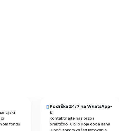
Podrška 24/7 na WhatsApp-
u
nancijski
ći
Kontaktirajte nas brzo i
enom fondu.
praktično: u bilo koje doba dana
ili noći tokom vašeg ljetovanja.