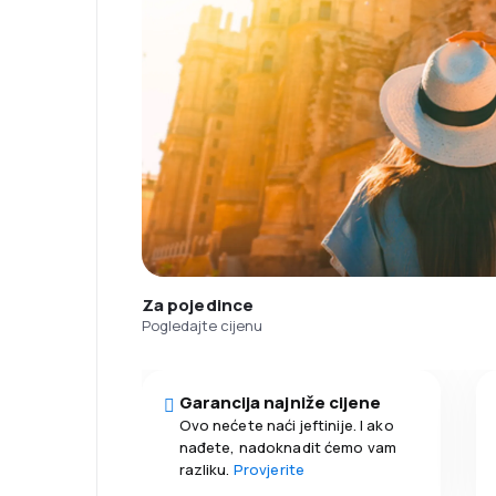
Za pojedince
Pogledajte cijenu
Garancija najniže cijene
Ovo nećete naći jeftinije. I ako
nađete, nadoknadit ćemo vam
razliku.
Provjerite