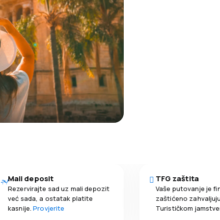
Mali deposit
TFG zaštita
Rezervirajte sad uz mali depozit
Vaše putovanje je fi
već sada, a ostatak platite
zaštićeno zahvaljuju
kasnije.
Provjerite
Turističkom jamstv