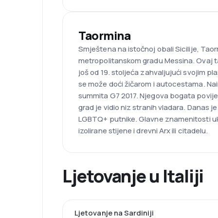
Taormina
Smještena na istočnoj obali Sicilije, Taor
metropolitanskom gradu Messina. Ovaj tali
još od 19. stoljeća zahvaljujući svojim 
se može doći žičarom i autocestama. Nai
summita G7 2017. Njegova bogata povijest
grad je vidio niz stranih vladara. Danas je
LGBTQ+ putnike. Glavne znamenitosti uk
izolirane stijene i drevni Arx ili citadelu.
Ljetovanje u Italiji
Ljetovanje na Sardiniji