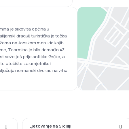
mina je slikovita općina u
janski dragulj turistička je točka
plažama na Jonskom moru do kojih
me, Taormina je bila domaćin 43.
 seže još prije antičke Grčke, a
 to utočište za umjetnike i
ljučuju normanski dvorac na vrhu
Ljetovanje na Siciliji