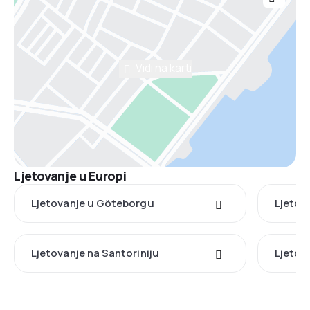
Vidi na karti
Ljetovanje u Europi
Ljetovanje u Göteborgu
Ljetov
Ljetovanje na Santoriniju
Ljetova