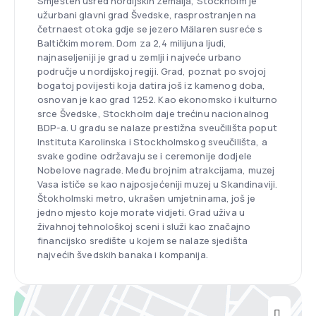
Smješten usred nordijskih zemalja, Stockholm je
užurbani glavni grad Švedske, rasprostranjen na
četrnaest otoka gdje se jezero Mälaren susreće s
Baltičkim morem. Dom za 2,4 milijuna ljudi,
najnaseljeniji je grad u zemlji i najveće urbano
područje u nordijskoj regiji. Grad, poznat po svojoj
bogatoj povijesti koja datira još iz kamenog doba,
osnovan je kao grad 1252. Kao ekonomsko i kulturno
srce Švedske, Stockholm daje trećinu nacionalnog
BDP-a. U gradu se nalaze prestižna sveučilišta poput
Instituta Karolinska i Stockholmskog sveučilišta, a
svake godine održavaju se i ceremonije dodjele
Nobelove nagrade. Među brojnim atrakcijama, muzej
Vasa ističe se kao najposjećeniji muzej u Skandinaviji.
Štokholmski metro, ukrašen umjetninama, još je
jedno mjesto koje morate vidjeti. Grad uživa u
živahnoj tehnološkoj sceni i služi kao značajno
financijsko središte u kojem se nalaze sjedišta
najvećih švedskih banaka i kompanija.