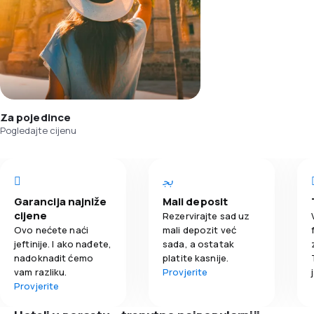
Za pojedince
Pogledajte cijenu
Garancija najniže
Mali deposit
cijene
Rezervirajte sad uz
Ovo nećete naći
mali depozit već
jeftinije. I ako nađete,
sada, a ostatak
nadoknadit ćemo
platite kasnije.
vam razliku.
Provjerite
Provjerite