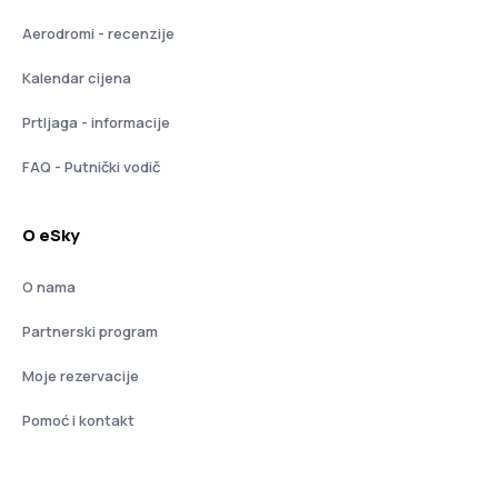
Aerodromi - recenzije
Kalendar cijena
Prtljaga - informacije
FAQ - Putnički vodič
O eSky
O nama
Partnerski program
Moje rezervacije
Pomoć i kontakt