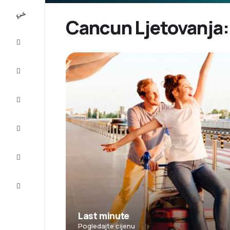
All-
inclusive
Cancun Ljetovanja: 
Putovanje
Smještaj
Prilike
Dovršite
putovanje
Inspiracija
i savjeti
Služba
za
korisnike
Last minute
Pogledajte cijenu