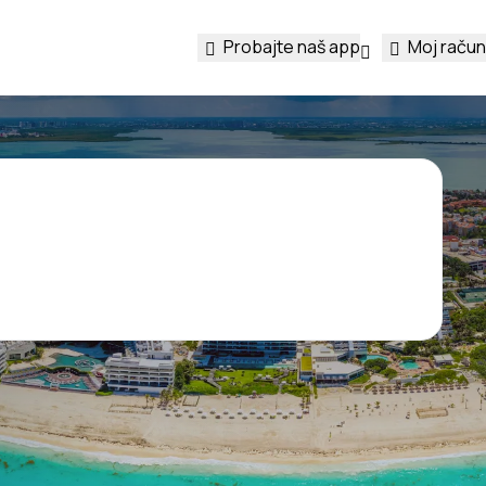
Probajte naš app
Moj račun