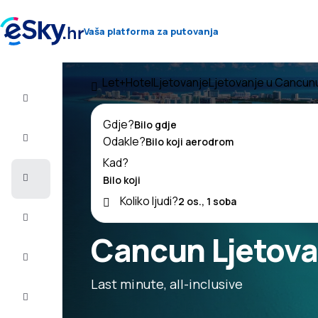
Vaša platforma za putovanja
Let+Hotel
Ljetovanje
Ljetovanje u Cancun
Let+Hotel
Gdje?
Avio
Odakle?
Karte
Kad?
Ljetovanje
Koliko ljudi?
Ljeto
2026
Cancun Ljetova
Zima
2026/27
Last minute, all-inclusive
Last
minute