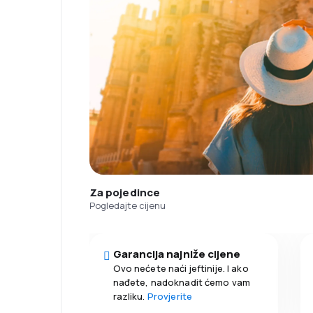
Za pojedince
Pogledajte cijenu
Garancija najniže cijene
Ovo nećete naći jeftinije. I ako
nađete, nadoknadit ćemo vam
razliku.
Provjerite