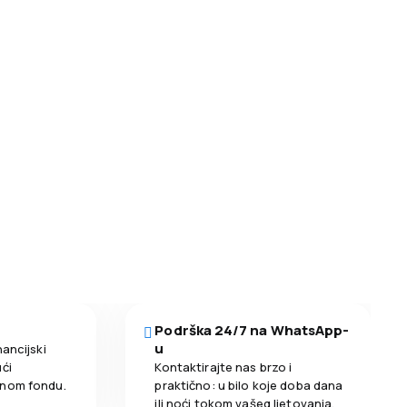
Podrška 24/7 na WhatsApp-
u
nancijski
ći
Kontaktirajte nas brzo i
enom fondu.
praktično: u bilo koje doba dana
ili noći tokom vašeg ljetovanja.