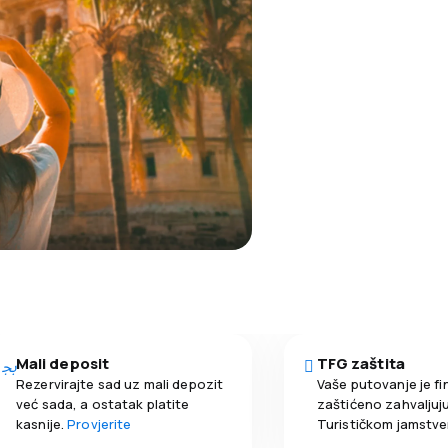
Mali deposit
TFG zaštita
Rezervirajte sad uz mali depozit
Vaše putovanje je fi
već sada, a ostatak platite
zaštićeno zahvaljuju
kasnije.
Provjerite
Turističkom jamstv