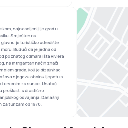
om, najnaseljeniji je grad u
ksiku. Smješten na
glavno je turističko odredište
moru. Budući da je jedna od
e od poznatog odmarališta Riviera
g, na intrigantan način znači
 Amblem grada, koji je dizajnirao
ražava njegovu obalnu ljepotu s
k i crvenim za sunce. Unatoč
 prošlost, s drastično
jolskog osvajanja. Današnji
n za turizam od 1970.