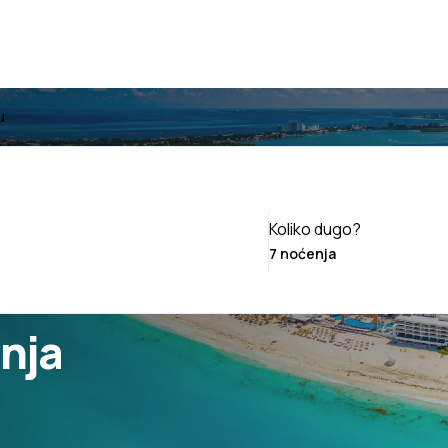
u
Koliko dugo?
nja