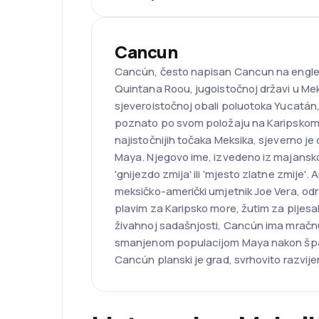
Cancun
Cancún, često napisan Cancun na englesk
Quintana Roou, jugoistočnoj državi u Me
sjeveroistočnoj obali poluotoka Yucatán, 
poznato po svom položaju na Karipskom 
najistočnijih točaka Meksika, sjeverno j
Maya. Njegovo ime, izvedeno iz majansko
'gnijezdo zmija' ili 'mjesto zlatne zmije'.
meksičko-američki umjetnik Joe Vera, od
plavim za Karipsko more, žutim za pijesa
živahnoj sadašnjosti, Cancún ima mračnu
smanjenom populacijom Maya nakon špan
Cancún planski je grad, svrhovito razvije