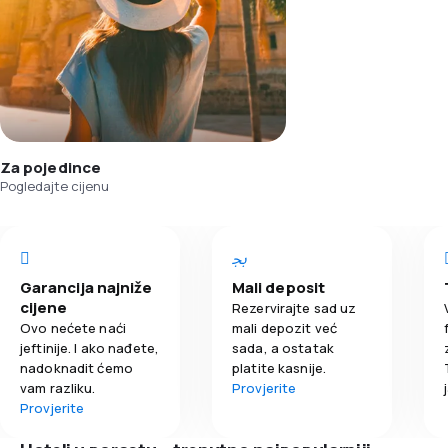
Za pojedince
Pogledajte cijenu
Garancija najniže
Mali deposit
cijene
Rezervirajte sad uz
Ovo nećete naći
mali depozit već
jeftinije. I ako nađete,
sada, a ostatak
nadoknadit ćemo
platite kasnije.
vam razliku.
Provjerite
Provjerite