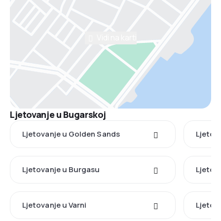
Vidi na karti
Ljetovanje u Bugarskoj
Ljetovanje u Golden Sands
Ljetov
Ljetovanje u Burgasu
Ljetov
Ljetovanje u Varni
Ljetov