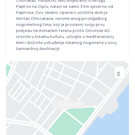
Chlorakas, neobično selo smješteno u okrugu
Paphos na Cipru, nalazi se samo 3 km sjeverno od
Paphosa. Ovo obalno ciparsko utočište dom je
Akritas Chlorakasa, renomiranog prvoligaškog
nogometnog tima, koji je proslavio svoju prvu
pobjedu na domaćem terenu protiv Omonoie AC.
Uronite u lokalnu kulturu, uživajte u mediteranskoj
klimi i doživite uzbuđenje lokalnog nogometa u ovoj
šarmantnoj destinaciji.
Vidi na karti