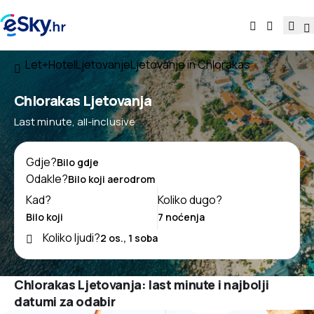
Let+Hotel
Ljetovanje
Ljetovanje in Chlorakas
Chlorakas Ljetovanja
Last minute, all-inclusive
Gdje?
Odakle?
Kad?
Koliko dugo?
Koliko ljudi?
Chlorakas Ljetovanja: last minute i najbolji
datumi za odabir