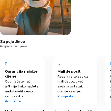
Za pojedince
Pogledajte cijenu
Garancija najniže
Mali deposit
cijene
Rezervirajte sad uz
Ovo nećete naći
mali depozit već
jeftinije. I ako nađete,
sada, a ostatak
nadoknadit ćemo
platite kasnije.
vam razliku.
Provjerite
Provjerite