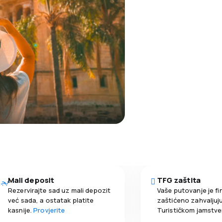
Mali deposit
TFG zaštita
Rezervirajte sad uz mali depozit
Vaše putovanje je fi
već sada, a ostatak platite
zaštićeno zahvaljuju
kasnije.
Provjerite
Turističkom jamstv