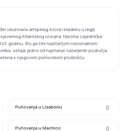
er obuhvaća arhipelag Azore i Madeiru u regiji
ž sjevernog Atlantskog oceana. Njezina zajednička
1143. godinu, što ga čini najstarijom nacionalnom
o velika, ostaje jedno od najmanje naseljenih područja
repletena s njegovom pomorskom prošlošću.
Putovanja u Lisabonu
Putovanja u Machico