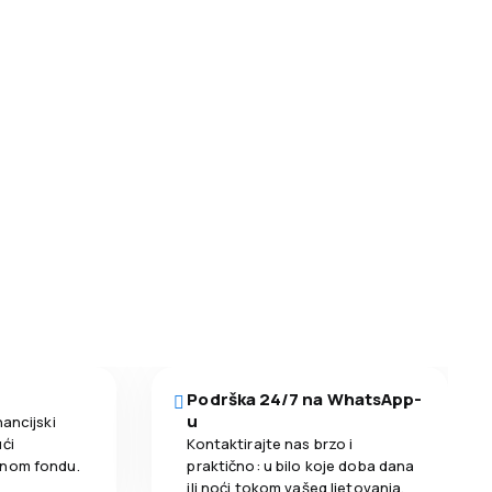
Podrška 24/7 na WhatsApp-
u
nancijski
ći
Kontaktirajte nas brzo i
enom fondu.
praktično: u bilo koje doba dana
ili noći tokom vašeg ljetovanja.