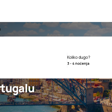
u
Koliko dugo?
rtugalu