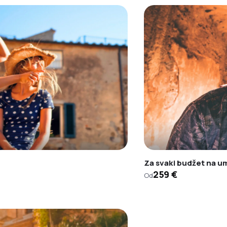
Za svaki budžet na u
259 €
Od