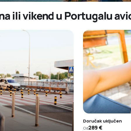
ana ili vikend u Portugalu a
Doručak uključen
289 €
Od