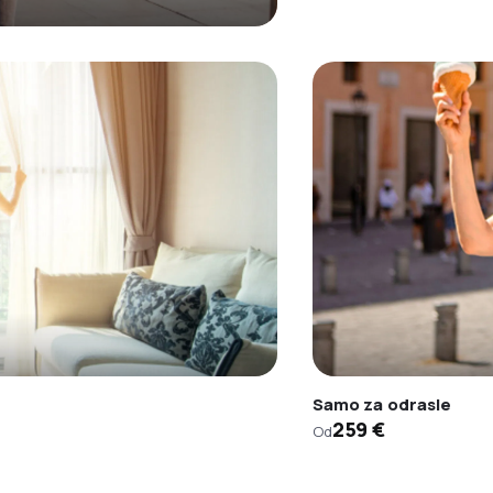
Samo za odrasle
259 €
Od