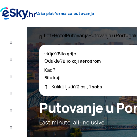
Vaša platforma za putovanja
Let+Hotel
Putovanja
Putovanja u Portugal
Let+Hotel
Gdje?
Avio
Odakle?
Karte
Kad?
Ljetovanje
Koliko ljudi?
Ljeto
2026
Putovanje u Po
Zima
2026/27
Last minute, all-inclusive
Last
minute