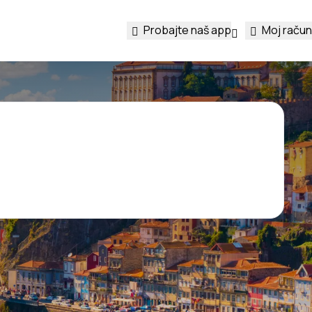
Probajte naš app
Moj račun