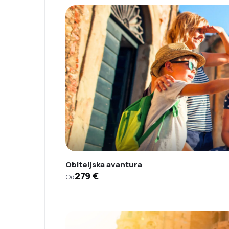
Obiteljska avantura
279 €
Od