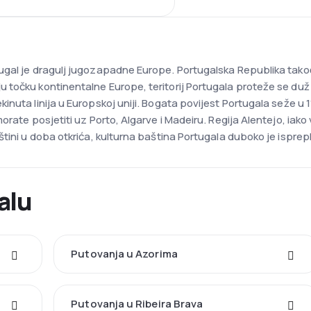
gal je dragulj jugozapadne Europe. Portugalska Republika takođ
 točku kontinentalne Europe, teritorij Portugala proteže se du
nuta linija u Europskoj uniji. Bogata povijest Portugala seže u 
orate posjetiti uz Porto, Algarve i Madeiru. Regija Alentejo, iak
eštini u doba otkrića, kulturna baština Portugala duboko je isp
alu
Putovanja u Azorima
Putovanja u Ribeira Brava