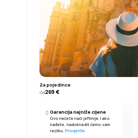
Za pojedince
269 €
Od
Garancija najniže cijene
Ovo nećete naći jeftinije. I ako
nađete, nadoknadit ćemo vam
razliku.
Provjerite