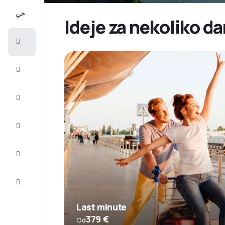
All-
inclusive
Ideje za nekoliko d
Putovanje
Smještaj
Prilike
Dovršite
putovanje
Inspiracija
i savjeti
Služba
za
korisnike
Last minute
379 €
Od