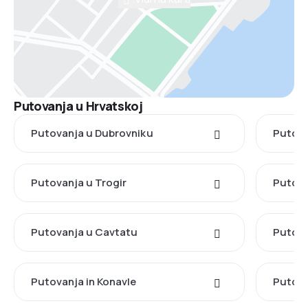
Putovanja u Hrvatskoj
Putovanja u Dubrovniku
Putova
Putovanja u Trogir
Putova
Putovanja u Cavtatu
Putova
Putovanja in Konavle
Putova