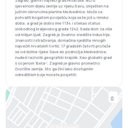
Zagreb, glavni i najveći grad Hrvatske, leži u
sjevernom dijelu zemlje uz rijeku Savu, smješten na
južnim obroncima planine Medvednice. Može se
pohvaliti bogatom poviješću koja seže još u rimsko
doba, a grad je dobio ime 1134. i stekao status
slobodnog kraljevskog grada 1242. Sada dom za više
od milijun ljudi, Zagreb je živahno središte industrije,
znanosti i istraživanja, domaćina sjedište mnogih
najvećih hrvatskih tvrtki. 17 gradskih četvrti proteže
se od doline rijeke Save do podnožja Medvednice,
nudeći raznolik geografski krajolik. Kao globalni grad
s ocjenom 'Beta-', Zagreb je glavno prometno
čvorište zemlje, što ga čini lako dostupnim
odredištem koje morate posjetiti.
Vidi na karti