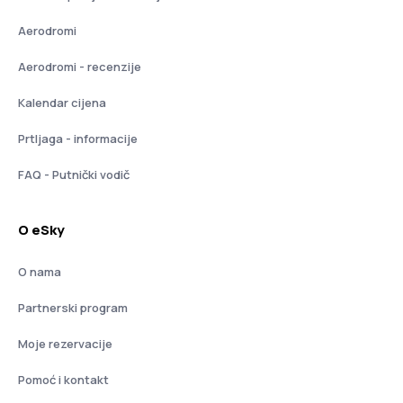
Aerodromi
Aerodromi - recenzije
Kalendar cijena
Prtljaga - informacije
FAQ - Putnički vodič
O eSky
O nama
Partnerski program
Moje rezervacije
Pomoć i kontakt