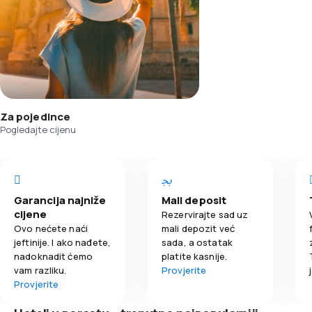
Za pojedince
Pogledajte cijenu
Garancija najniže
Mali deposit
cijene
Rezervirajte sad uz
Ovo nećete naći
mali depozit već
jeftinije. I ako nađete,
sada, a ostatak
nadoknadit ćemo
platite kasnije.
vam razliku.
Provjerite
Provjerite