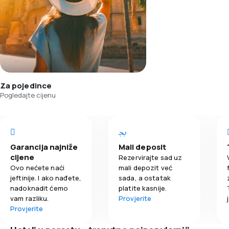
Za pojedince
Pogledajte cijenu
Garancija najniže
Mali deposit
cijene
Rezervirajte sad uz
Ovo nećete naći
mali depozit već
jeftinije. I ako nađete,
sada, a ostatak
nadoknadit ćemo
platite kasnije.
vam razliku.
Provjerite
Provjerite