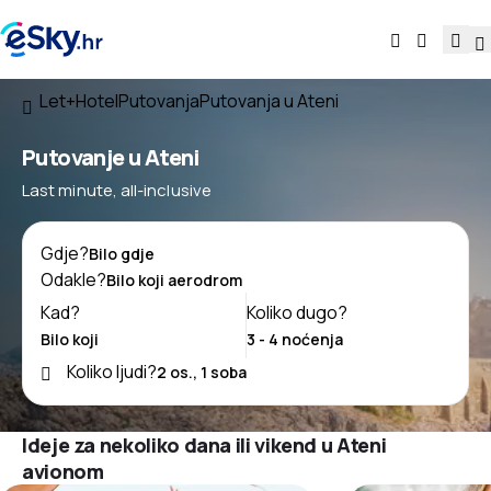
Let+Hotel
Putovanja
Putovanja u Ateni
Putovanje u Ateni
Last minute, all-inclusive
Gdje?
Odakle?
Kad?
Koliko dugo?
Koliko ljudi?
Ideje za nekoliko dana ili vikend u Ateni
avionom