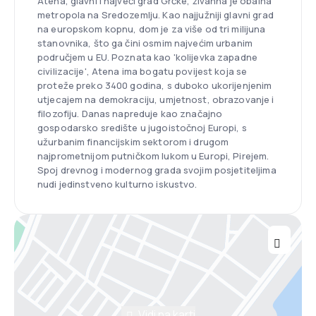
Atena, glavni i najveći grad Grčke, živahna je obalna
metropola na Sredozemlju. Kao najjužniji glavni grad
na europskom kopnu, dom je za više od tri milijuna
stanovnika, što ga čini osmim najvećim urbanim
područjem u EU. Poznata kao 'kolijevka zapadne
civilizacije', Atena ima bogatu povijest koja se
proteže preko 3400 godina, s duboko ukorijenjenim
utjecajem na demokraciju, umjetnost, obrazovanje i
filozofiju. Danas napreduje kao značajno
gospodarsko središte u jugoistočnoj Europi, s
užurbanim financijskim sektorom i drugom
najprometnijom putničkom lukom u Europi, Pirejem.
Spoj drevnog i modernog grada svojim posjetiteljima
nudi jedinstveno kulturno iskustvo.
Vidi na karti