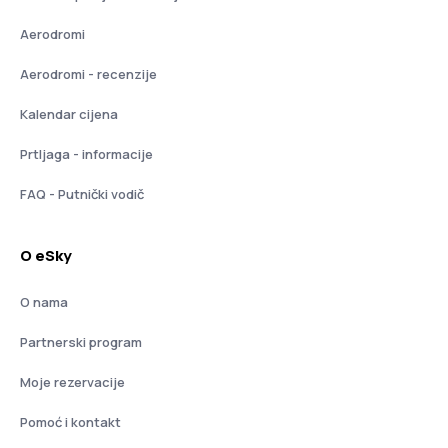
Aerodromi
Aerodromi - recenzije
Kalendar cijena
Prtljaga - informacije
FAQ - Putnički vodič
O eSky
O nama
Partnerski program
Moje rezervacije
Pomoć i kontakt