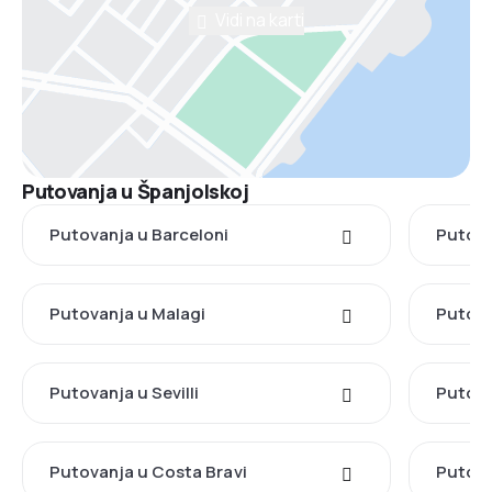
Vidi na karti
Putovanja u Španjolskoj
Putovanja u Barceloni
Putova
Putovanja u Malagi
Putova
Putovanja u Sevilli
Putova
Putovanja u Costa Bravi
Putova