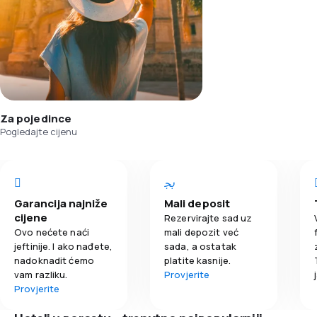
Za pojedince
Pogledajte cijenu
Garancija najniže
Mali deposit
cijene
Rezervirajte sad uz
Ovo nećete naći
mali depozit već
jeftinije. I ako nađete,
sada, a ostatak
nadoknadit ćemo
platite kasnije.
vam razliku.
Provjerite
Provjerite