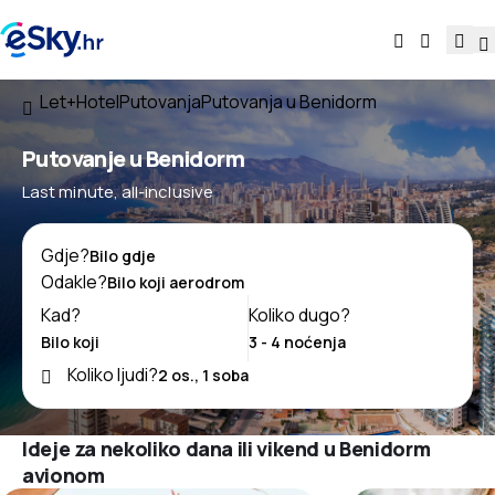
Let+Hotel
Putovanja
Putovanja u Benidorm
Putovanje u Benidorm
Last minute, all-inclusive
Gdje?
Odakle?
Kad?
Koliko dugo?
Koliko ljudi?
Ideje za nekoliko dana ili vikend u Benidorm
avionom