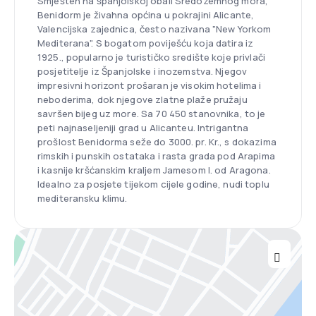
Smješten na španjolskoj obali Sredozemnog mora,
Benidorm je živahna općina u pokrajini Alicante,
Valencijska zajednica, često nazivana "New Yorkom
Mediterana". S bogatom poviješću koja datira iz
1925., popularno je turističko središte koje privlači
posjetitelje iz Španjolske i inozemstva. Njegov
impresivni horizont prošaran je visokim hotelima i
neboderima, dok njegove zlatne plaže pružaju
savršen bijeg uz more. Sa 70 450 stanovnika, to je
peti najnaseljeniji grad u Alicanteu. Intrigantna
prošlost Benidorma seže do 3000. pr. Kr., s dokazima
rimskih i punskih ostataka i rasta grada pod Arapima
i kasnije kršćanskim kraljem Jamesom I. od Aragona.
Idealno za posjete tijekom cijele godine, nudi toplu
mediteransku klimu.