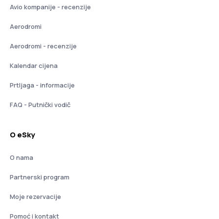
Avio kompanije - recenzije
Aerodromi
Aerodromi - recenzije
Kalendar cijena
Prtljaga - informacije
FAQ - Putnički vodič
O eSky
O nama
Partnerski program
Moje rezervacije
Pomoć i kontakt