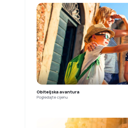
Obiteljska avantura
Pogledajte cijenu