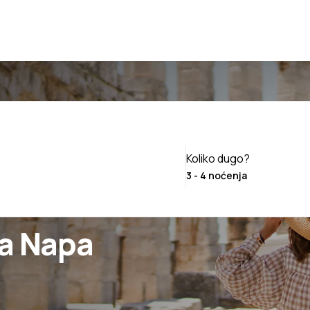
a
Koliko dugo?
ia Napa