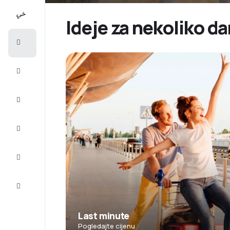
All-
inclusive
Ideje za nekoliko da
Putovanje
Smještaj
Prilike
Dovršite
putovanje
Inspiracija
i savjeti
Služba
za
korisnike
Last minute
Pogledajte cijenu