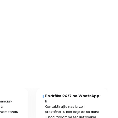
Podrška 24/7 na WhatsApp-
u
nancijski
ći
Kontaktirajte nas brzo i
enom fondu.
praktično: u bilo koje doba dana
ili noći tokom vašeg ljetovanja.