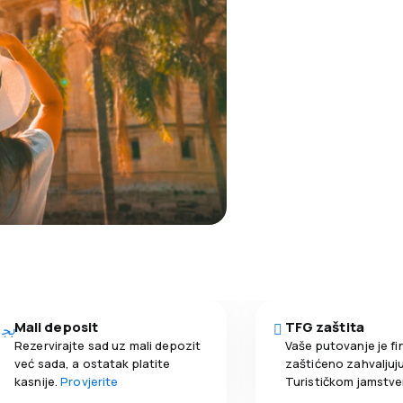
Mali deposit
TFG zaštita
Rezervirajte sad uz mali depozit
Vaše putovanje je fi
već sada, a ostatak platite
zaštićeno zahvaljuju
kasnije.
Provjerite
Turističkom jamstv