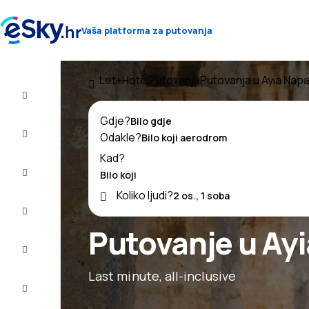
Vaša platforma za putovanja
Let+Hotel
Putovanja
Putovanja u Ayia Nap
Let+Hotel
Gdje?
Avio
Odakle?
Karte
Kad?
Ljetovanje
Koliko ljudi?
Ljeto
2026
Putovanje u Ay
Zima
2026/27
Last minute, all-inclusive
Last
minute