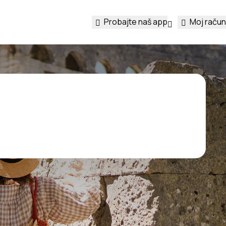
Probajte naš app
Moj račun