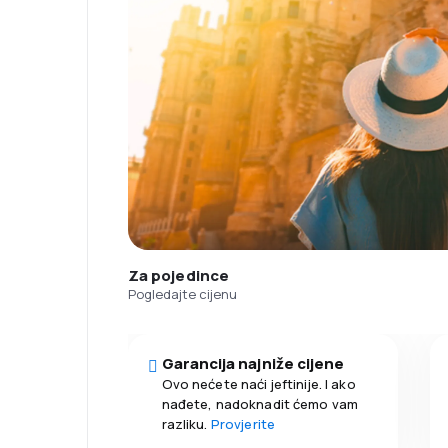
Za pojedince
Pogledajte cijenu
Garancija najniže cijene
Ovo nećete naći jeftinije. I ako
nađete, nadoknadit ćemo vam
razliku.
Provjerite