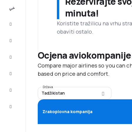
Rezervirajte svo
All-
minuta!
inclusive
Koristite tražilicu na vrhu st
Putovanje
obaviti ostalo.
Smještaj
Ocjena aviokompanije
Prilike
Compare major airlines so you can ch
Dovršite
based on price and comfort.
putovanje
Država
Inspiracija
Tadžikistan
i savjeti
Služba
za
Zrakoplovna kompanija
korisnike