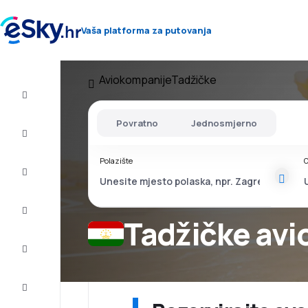
Vaša platforma za putovanja
Aviokompanije
Tadžičke
Let+Hotel
Povratno
Jednosmjerno
Avio
Karte
Polazište
O
Ljetovanje
Ljeto
2026
Tadžičke av
Zima
2026/27
Last
minute