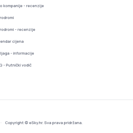
io kompanije - recenzije
rodromi
rodromi - recenzije
lendar cijena
tljaga - informacije
Q - Putnički vodič
Copyright © eSky.hr. Sva prava pridržana.