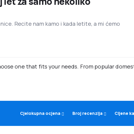
j let za samo nekoliko
ranice. Recite nam kamo i kada letite, a mi ćemo
oose one that fits your needs. From popular domestic
Cjelokupna ocjena
Broj recenzija
Cijene k