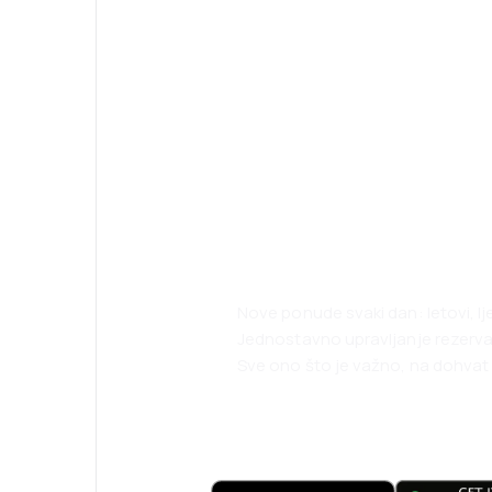
Psst! Preuzmite
i putujte lakše 
Nove ponude svaki dan: letovi, l
Jednostavno upravljanje rezerv
Sve ono što je važno, na dohvat 