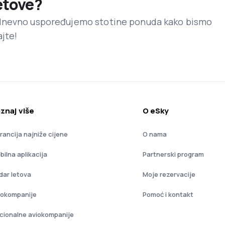
letove?
dnevno uspoređujemo stotine ponuda kako bismo
ajte!
znaj više
O eSky
rancija najniže cijene
O nama
bilna aplikacija
Partnerski program
dar letova
Moje rezervacije
iokompanije
Pomoć i kontakt
cionalne aviokompanije