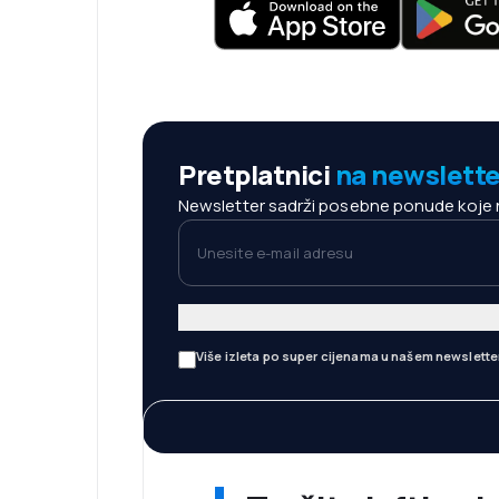
Pretplatnici
na newslette
Newsletter sadrži posebne ponude koje neć
Unesite e-mail adresu
Više izleta po super cijenama u našem newslette