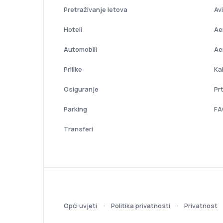
Pretraživanje letova
Av
Hoteli
Ae
Automobili
Ae
Prilike
Ka
Osiguranje
Pr
Parking
FA
Transferi
Opći uvjeti
Politika privatnosti
Privatnost