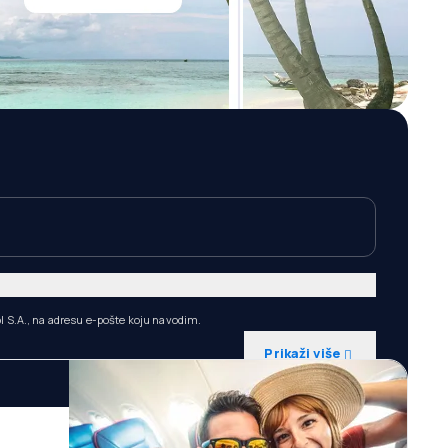
l S.A., na adresu e-pošte koju navodim.
Prikaži više