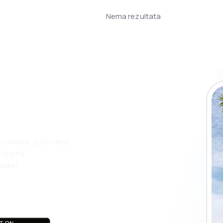
Nema rezultata
 eSky aplikaciju
nego ikad.
jetovanja, putovanja
acijama
ruke!