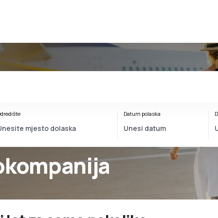
dredište
Datum polaska
D
iokompanija