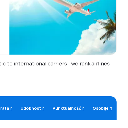
 to international carriers - we rank airlines
arata
Udobnost
Punktualnošć
Osoblje