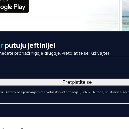
r
putuju jeftinije!
ete pronaći nigdje drugdje. Pretplatite se i uživajte!
Pretplatite se
ru.
Slažem se s primanjem marketinških informacija (u obliku biltena) od strane eSky.p