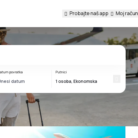
Probajte naš app
Moj račun
atum povratka
Putnici