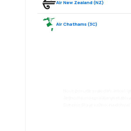
Air New Zealand
(
NZ
)
Air Chathams
(
3C
)
Psst! Preuzmite
i putujte lakše 
Nove ponude svaki dan: letovi, l
Jednostavno upravljanje rezerv
Sve ono što je važno, na dohvat 