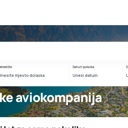
dredište
Datum polaska
D
ke aviokompanija