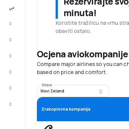
Rezervirajte svo
All-
minuta!
inclusive
Koristite tražilicu na vrhu st
Putovanje
obaviti ostalo.
Smještaj
Ocjena aviokompanije
Prilike
Compare major airlines so you can ch
Dovršite
based on price and comfort.
putovanje
Država
Inspiracija
Novi Zeland
i savjeti
Služba
za
Zrakoplovna kompanija
korisnike