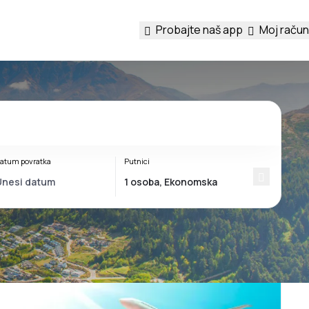
Probajte naš app
Moj račun
atum povratka
Putnici