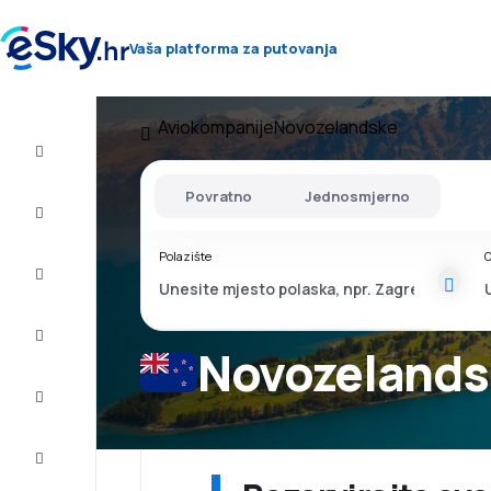
Vaša platforma za putovanja
Aviokompanije
Novozelandske
Let+Hotel
Povratno
Jednosmjerno
Avio
Karte
Polazište
O
Ljetovanje
Ljeto
2026
Novozelands
Zima
2026/27
Last
minute