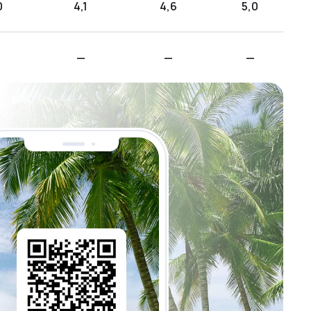
0
4,1
4,6
5,0
—
—
—