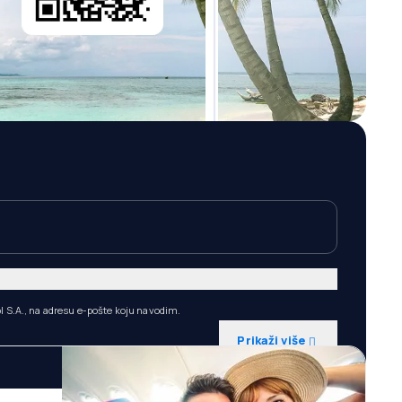
l S.A., na adresu e-pošte koju navodim.
Prikaži više