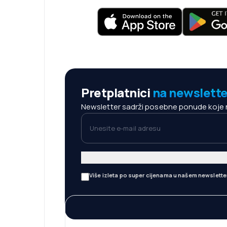
Pretplatnici
na newslette
Newsletter sadrži posebne ponude koje neć
Unesite e-mail adresu
Više izleta po super cijenama u našem newslette