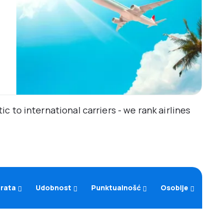
 to international carriers - we rank airlines
arata
Udobnost
Punktualnošć
Osoblje