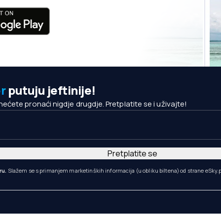
r
putuju jeftinije!
ete pronaći nigdje drugdje. Pretplatite se i uživajte!
Pretplatite se
ru.
Slažem se s primanjem marketinških informacija (u obliku biltena) od strane eSky.p