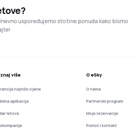
letove?
dnevno uspoređujemo stotine ponuda kako bismo
ajte!
znaj više
O eSky
rancija najniže cijene
O nama
bilna aplikacija
Partnerski program
dar letova
Moje rezervacije
iokompanije
Pomoć i kontakt