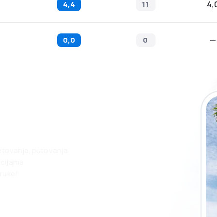
4,4
11
4,
0,0
0
—
 eSky aplikaciju
nego ikad.
jetovanja, putovanja
acijama
ruke!