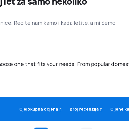
j let za samo nekoliko
ranice. Recite nam kamo i kada letite, a mi ćemo
oose one that fits your needs. From popular domestic
Cjelokupna ocjena
Broj recenzija
Cijene k