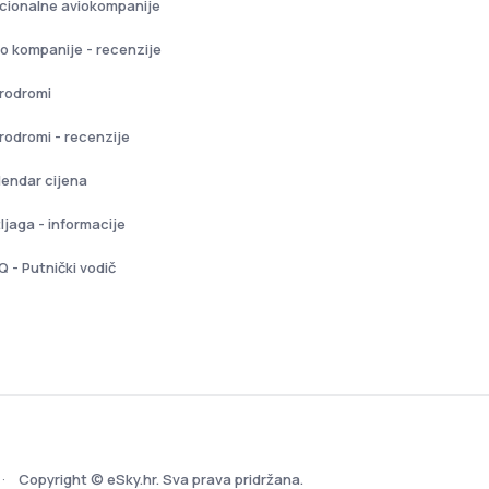
cionalne aviokompanije
io kompanije - recenzije
rodromi
rodromi - recenzije
lendar cijena
tljaga - informacije
Q - Putnički vodič
Copyright © eSky.hr. Sva prava pridržana.