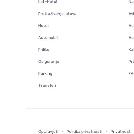
Let+Hotel
Na
Pretraživanje letova
Av
Hoteli
Ae
Automobili
Ae
Prilike
Ka
Osiguranje
Pr
Parking
FA
Transferi
Opći uvjeti
Politika privatnosti
Privatnost