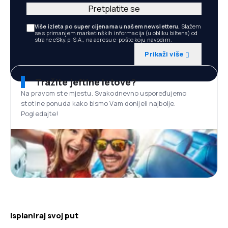
Pretplatite se
Više izleta po super cijenama u našem newsletteru.
Slažem
se s primanjem marketinških informacija (u obliku biltena) od
strane eSky.pl S.A., na adresu e-pošte koju navodim.
Prikaži više
Tražite jeftine letove?
Na pravom ste mjestu. Svakodnevno uspoređujemo
stotine ponuda kako bismo Vam donijeli najbolje.
Pogledajte!
Isplaniraj svoj put