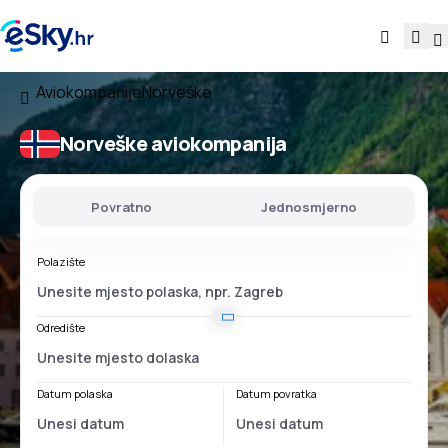
Aviokompanije
Norveške
Norveške aviokompanija
Povratno
Jednosmjerno
Polazište
Odredište
Datum polaska
Datum povratka