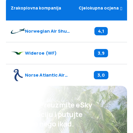
Zrakoplovna kompanija
Cjelokupna ocjena
Norwegian Air Shuttle
(
DY
)
4,1
Wideroe
(
WF
)
3,9
Norse Atlantic Airways
(
N0
)
3,0
Psst! Preuzmite eSky
aplikaciju i putujte
lakše nego ikad.