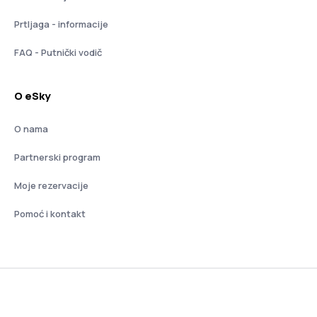
Prtljaga - informacije
FAQ - Putnički vodič
O eSky
O nama
Partnerski program
Moje rezervacije
Pomoć i kontakt