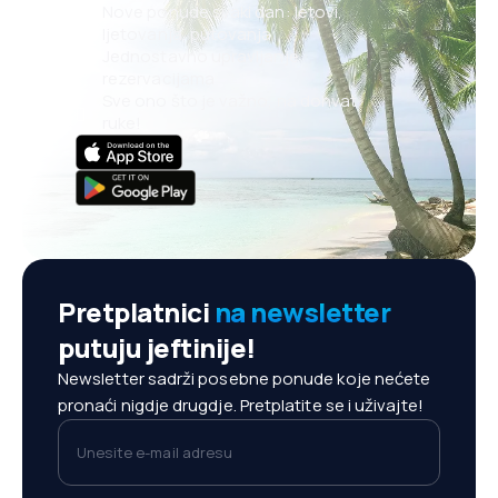
Nove ponude svaki dan: letovi,
ljetovanja, putovanja
Jednostavno upravljanje
rezervacijama
Sve ono što je važno, na dohvat
ruke!
Pretplatnici
na newsletter
putuju jeftinije!
Newsletter sadrži posebne ponude koje nećete
pronaći nigdje drugdje. Pretplatite se i uživajte!
Unesite e-mail adresu