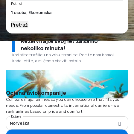
Putnici
Pretraži
Rezervirajte svoj let za samo
nekoliko minuta!
Koristite tražilicu na vrhu stranice. Recite nam kamo i
kada letite, a mi ćemo obaviti ostalo.
Ocjena aviokompanije
Compare major airlines so you can choose one that fits your
needs. From popular domestic to international carriers - we
rank airlines based on price and comfort.
Država
Norveška