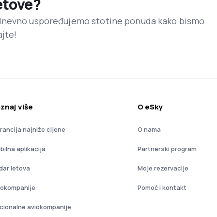
letove?
dnevno uspoređujemo stotine ponuda kako bismo
ajte!
znaj više
O eSky
rancija najniže cijene
O nama
bilna aplikacija
Partnerski program
dar letova
Moje rezervacije
iokompanije
Pomoć i kontakt
cionalne aviokompanije