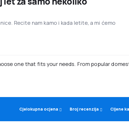
j let za samo nekoliko
ranice. Recite nam kamo i kada letite, a mi ćemo
oose one that fits your needs. From popular domestic
Cjelokupna ocjena
Broj recenzija
Cijene k