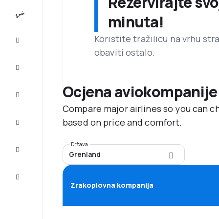
Rezervirajte svo
All-
minuta!
inclusive
Koristite tražilicu na vrhu st
Putovanje
obaviti ostalo.
Smještaj
Ocjena aviokompanije
Prilike
Compare major airlines so you can ch
Dovršite
based on price and comfort.
putovanje
Država
Inspiracija
Grenland
i savjeti
Služba
za
Zrakoplovna kompanija
korisnike