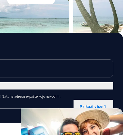
l S.A., na adresu e-pošte koju navodim.
Prikaži više