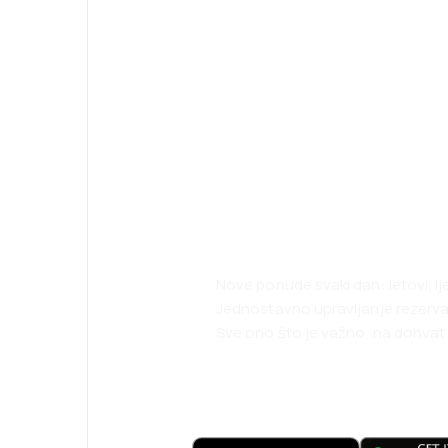
Psst! Preuzmite
i putujte lakše 
Nove ponude svaki dan: letovi, l
Jednostavno upravljanje rezerv
Sve ono što je važno, na dohvat 