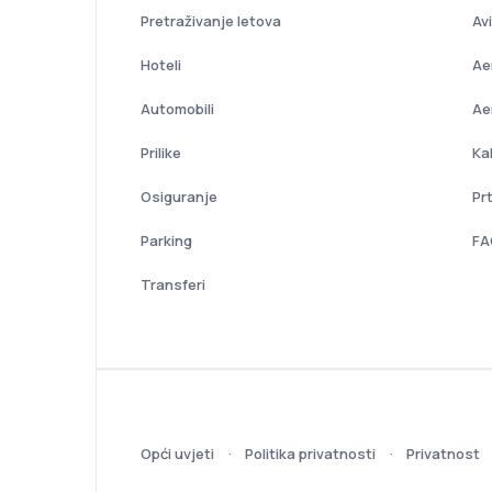
Pretraživanje letova
Av
Hoteli
Ae
Automobili
Ae
Prilike
Ka
Osiguranje
Pr
Parking
FA
Transferi
Opći uvjeti
Politika privatnosti
Privatnost