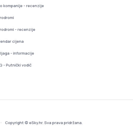
io kompanije - recenzije
rodromi
rodromi - recenzije
lendar cijena
tljaga - informacije
Q - Putnički vodič
Copyright © eSky.hr. Sva prava pridržana.