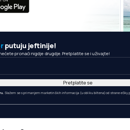
r
putuju jeftinije!
ete pronaći nigdje drugdje. Pretplatite se i uživajte!
Pretplatite se
ru.
Slažem se s primanjem marketinških informacija (u obliku biltena) od strane eSky.p