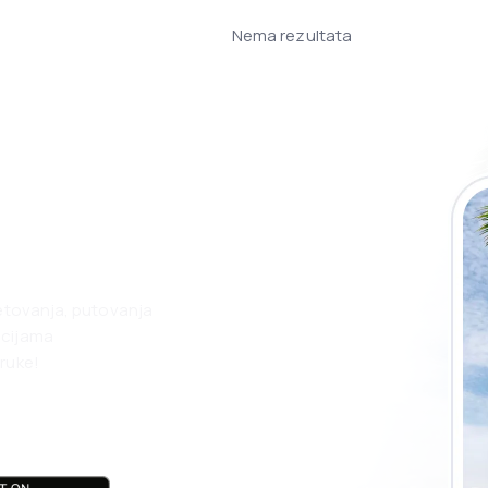
Nema rezultata
 eSky aplikaciju
nego ikad.
jetovanja, putovanja
acijama
ruke!