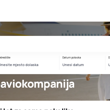
dredište
Datum polaska
D
 aviokompanija