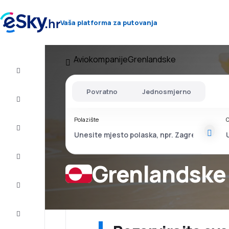
Vaša platforma za putovanja
Aviokompanije
Grenlandske
Let+Hotel
Povratno
Jednosmjerno
Avio
Karte
Polazište
O
Ljetovanje
Ljeto
2026
Grenlandske
Zima
2026/27
Last
minute