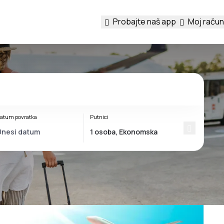
Probajte naš app
Moj račun
atum povratka
Putnici