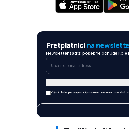
Pretplatnici
na newslette
Newsletter sadrži posebne ponude koje neć
Unesite e-mail adresu
Više izleta po super cijenama u našem newslette