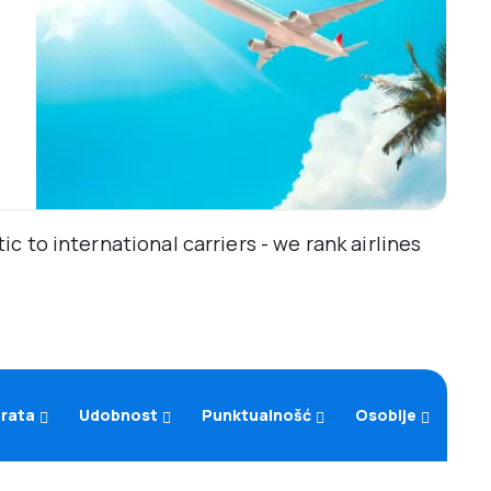
 to international carriers - we rank airlines
arata
Udobnost
Punktualnošć
Osoblje