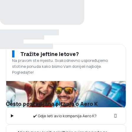
Tražite jeftine letove?
Na pravom ste mjestu. Svakodnevno uspoređujemo
stotine ponuda kako bismo Vam donijeli najbolje.
Pogledajte!
Često postavljana pitanja o Aero K
✔️ Gdje leti avio kompanija Aero K?