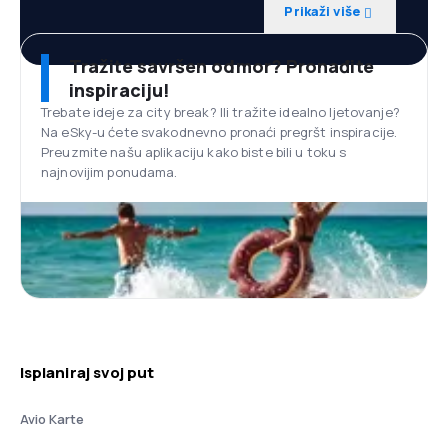
Prikaži više
Tražite savršen odmor? Pronađite
inspiraciju!
Trebate ideje za city break? Ili tražite idealno ljetovanje?
Na eSky-u ćete svakodnevno pronaći pregršt inspiracije.
Preuzmite našu aplikaciju kako biste bili u toku s
najnovijim ponudama.
Isplaniraj svoj put
Avio Karte