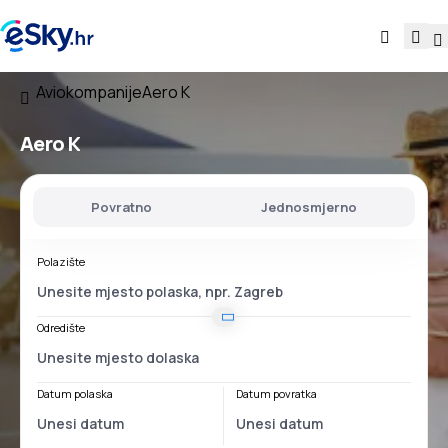
Aviokompanije
Aero K
Aero K
Povratno
Jednosmjerno
Polazište
Odredište
Datum polaska
Datum povratka