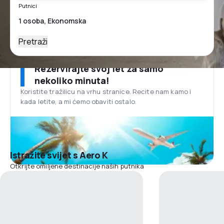
Putnici
Pretraži
Rezervirajte svoj let za samo
nekoliko minuta!
Koristite tražilicu na vrhu stranice. Recite nam kamo i
kada letite, a mi ćemo obaviti ostalo.
Istražite svijet s Aero K
Otkrijte omiljene destinacije naših putnika