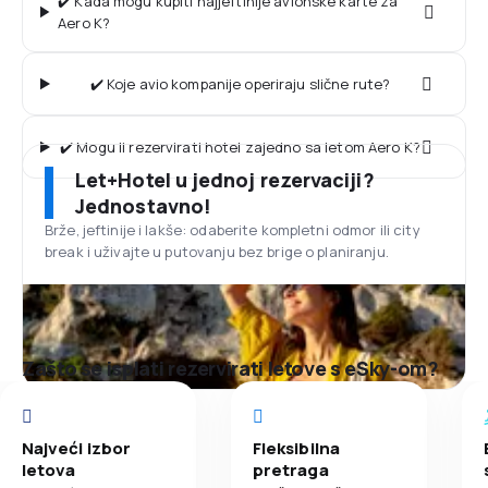
✔️ Kada mogu kupiti najjeftinije avionske karte za
Aero K?
✔️ Koje avio kompanije operiraju slične rute?
✔️ Mogu li rezervirati hotel zajedno sa letom Aero K?
Let+Hotel u jednoj rezervaciji?
Jednostavno!
Brže, jeftinije i lakše: odaberite kompletni odmor ili city
break i uživajte u putovanju bez brige o planiranju.
Zašto se isplati rezervirati letove s eSky-om?
Najveći izbor
Fleksibilna
letova
pretraga