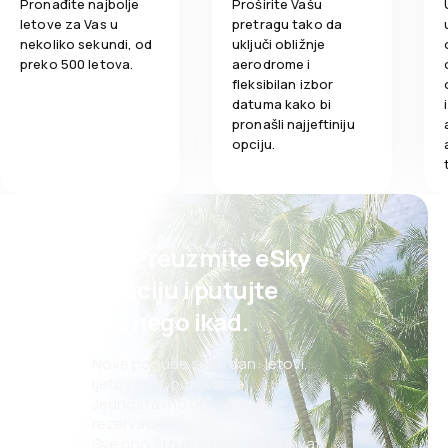
Pronađite najbolje
Proširite Vašu
letove za Vas u
pretragu tako da
nekoliko sekundi, od
uključi obližnje
preko 500 letova.
aerodrome i
fleksibilan izbor
datuma kako bi
pronašli najjeftiniju
opciju.
Psst! Preuzmite eSky
aplikaciju i putujte
lakše nego ikad.
Nove ponude svaki dan: letovi,
ljetovanja, putovanja
Jednostavno upravljanje
rezervacijama
Sve ono što je važno, na dohvat