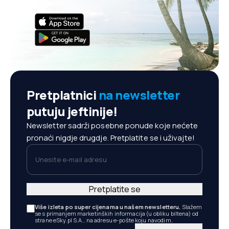
ruke!
Pretplatnici
na newsletter
putuju jeftinije!
Newsletter sadrži posebne ponude koje nećete
pronaći nigdje drugdje. Pretplatite se i uživajte!
Unesite e-mail adresu
Pretplatite se
Više izleta po super cijenama u našem newsletteru.
Slažem
se s primanjem marketinških informacija (u obliku biltena) od
strane eSky.pl S.A., na adresu e-pošte koju navodim.