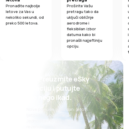
Pronađite najbolje
Proširite Vašu
letove za Vas u
pretragu tako da
nekoliko sekundi, od
uključi obližnje
preko 500 letova.
aerodrome i
fleksibilan izbor
datuma kako bi
pronašli najjeftiniju
opciju.
Psst! Preuzmite eSky
aplikaciju i putujte
lakše nego ikad.
Nove ponude svaki dan: letovi,
ljetovanja, putovanja
Jednostavno upravljanje
rezervacijama