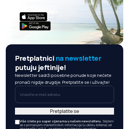
Sve ono što je važno, na dohvat
ruke!
Pretplatnici
na newsletter
putuju jeftinije!
Newsletter sadrži posebne ponude koje nećete
pronaći nigdje drugdje. Pretplatite se i uživajte!
Unesite e-mail adresu
Pretplatite se
Više izleta po super cijenama u našem newsletteru.
Slažem
se s primanjem marketinških informacija (u obliku biltena) od
strane eSky.pl S.A., na adresu e-pošte koju navodim.