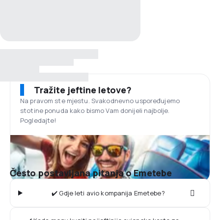
Tražite jeftine letove?
Na pravom ste mjestu. Svakodnevno uspoređujemo
stotine ponuda kako bismo Vam donijeli najbolje.
Pogledajte!
Često postavljana pitanja o Emetebe
✔️ Gdje leti avio kompanija Emetebe?