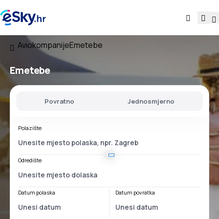
Aviokompanije
Emetebe
Emetebe
Povratno
Jednosmjerno
Polazište
Odredište
Datum polaska
Datum povratka