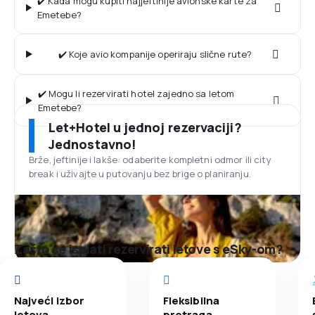
✔️ Kada mogu kupiti najjeftinije avionske karte za
Emetebe?
✔️ Koje avio kompanije operiraju slične rute?
✔️ Mogu li rezervirati hotel zajedno sa letom
Emetebe?
Let+Hotel u jednoj rezervaciji?
Jednostavno!
Brže, jeftinije i lakše: odaberite kompletni odmor ili city
break i uživajte u putovanju bez brige o planiranju.
Zašto se isplati rezervirati letove s eSky-om?
Najveći izbor
Fleksibilna
letova
pretraga