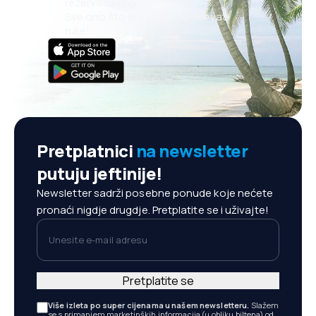
rezervacijama
Sve ono što je važno, na dohvat
ruke!
Pretplatnici
na newsletter
putuju jeftinije!
Newsletter sadrži posebne ponude koje nećete
pronaći nigdje drugdje. Pretplatite se i uživajte!
Unesite e-mail adresu
Pretplatite se
Više izleta po super cijenama u našem newsletteru.
Slažem
se s primanjem marketinških informacija (u obliku biltena) od