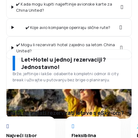
✔️ Kada mogu kupiti najjeftinije avionske karte za
China United?
✔️ Koje avio kompanije operiraju slične rute?
✔️ Mogu li rezervirati hotel zajedno sa letom China
United?
Let+Hotel u jednoj rezervaciji?
Jednostavno!
Brže, jeftinije i lakše: odaberite kompletni odmor ili city
break i uživajte u putovanju bez brige o planiranju.
Zašto se isplati rezervirati letove s eSky-om?
Najveći izbor
Fleksibilna