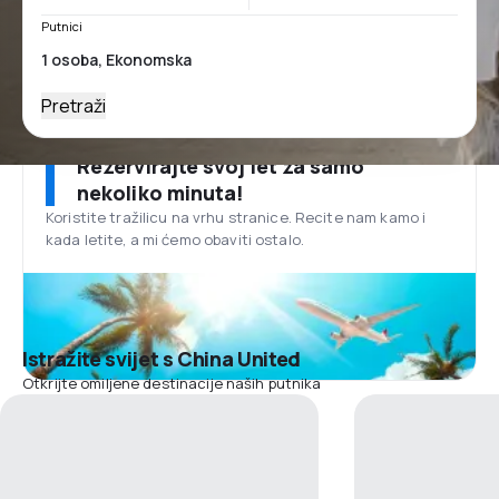
Putnici
Pretraži
Rezervirajte svoj let za samo
nekoliko minuta!
Koristite tražilicu na vrhu stranice. Recite nam kamo i
kada letite, a mi ćemo obaviti ostalo.
Istražite svijet s China United
Otkrijte omiljene destinacije naših putnika