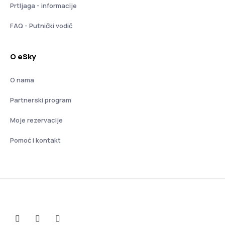
Prtljaga - informacije
FAQ - Putnički vodič
O eSky
O nama
Partnerski program
Moje rezervacije
Pomoć i kontakt