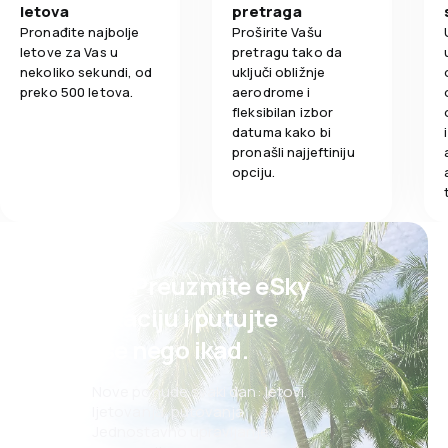
letova
pretraga
Pronađite najbolje
Proširite Vašu
letove za Vas u
pretragu tako da
nekoliko sekundi, od
uključi obližnje
preko 500 letova.
aerodrome i
fleksibilan izbor
datuma kako bi
pronašli najjeftiniju
opciju.
Psst! Preuzmite eSky
aplikaciju i putujte
lakše nego ikad.
Nove ponude svaki dan: letovi,
ljetovanja, putovanja
Jednostavno upravljanje