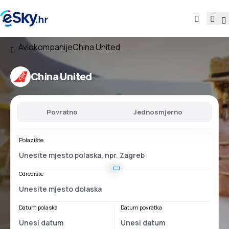
Aviokompanije
China United
China United
Povratno
Jednosmjerno
Polazište
Odredište
Datum polaska
Datum povratka