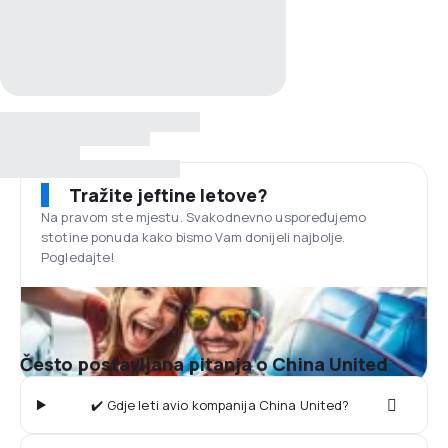
Tražite jeftine letove?
Na pravom ste mjestu. Svakodnevno uspoređujemo
stotine ponuda kako bismo Vam donijeli najbolje.
Pogledajte!
Često postavljana pitanja o China United
✔️ Gdje leti avio kompanija China United?