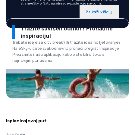
strane eSky.pl S.A., na adresu e-pošte koju navodim.
Prikaži više
Tražite savršen odmor? Pronađite
inspiraciju!
Trebate ideje za city break? Ili tražite idealno ljetovanje?
Na eSky-u ćete svakodnevno pronaći pregršt inspiracije.
Preuzmite našu aplikaciju kako biste bili u toku s
najnovijim ponudama.
Isplaniraj svoj put
Avio Karte