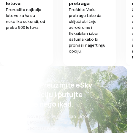
letova
pretraga
Pronađite najbolje
Proširite Vašu
letove za Vas u
pretragu tako da
nekoliko sekundi, od
uključi obližnje
preko 500 letova.
aerodrome i
fleksibilan izbor
datuma kako bi
pronašli najjeftiniju
opciju.
Psst! Preuzmite eSky
aplikaciju i putujte
lakše nego ikad.
Nove ponude svaki dan: letovi,
ljetovanja, putovanja
Jednostavno upravljanje