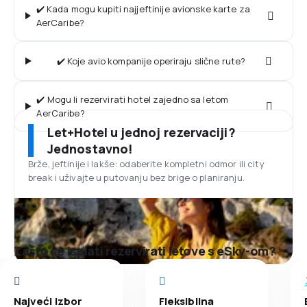
✔️ Kada mogu kupiti najjeftinije avionske karte za
AerCaribe?
✔️ Koje avio kompanije operiraju slične rute?
✔️ Mogu li rezervirati hotel zajedno sa letom
AerCaribe?
Let+Hotel u jednoj rezervaciji?
Jednostavno!
Brže, jeftinije i lakše: odaberite kompletni odmor ili city
break i uživajte u putovanju bez brige o planiranju.
Zašto se isplati rezervirati letove s eSky-om?
Najveći izbor
Fleksibilna