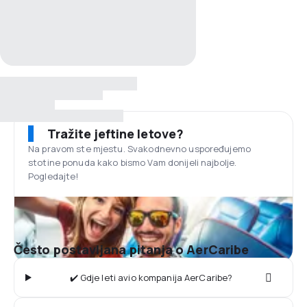
Tražite jeftine letove?
Na pravom ste mjestu. Svakodnevno uspoređujemo
stotine ponuda kako bismo Vam donijeli najbolje.
Pogledajte!
Često postavljana pitanja o AerCaribe
✔️ Gdje leti avio kompanija AerCaribe?