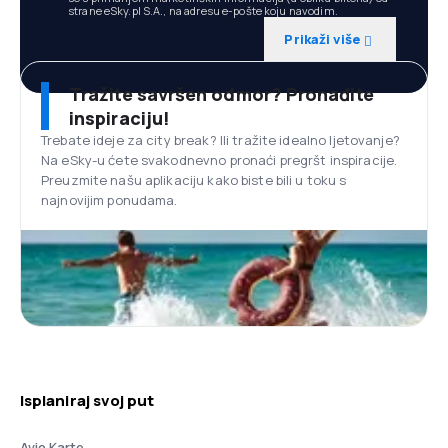
strane eSky.pl S.A., na adresu e-pošte koju navodim.
Prikaži više
Tražite savršen odmor? Pronađite
inspiraciju!
Trebate ideje za city break? Ili tražite idealno ljetovanje?
Na eSky-u ćete svakodnevno pronaći pregršt inspiracije.
Preuzmite našu aplikaciju kako biste bili u toku s
najnovijim ponudama.
Isplaniraj svoj put
Avio Karte