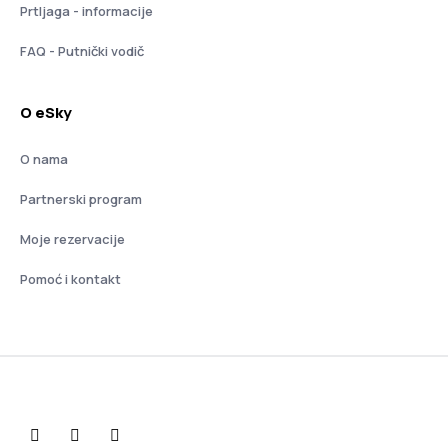
Prtljaga - informacije
FAQ - Putnički vodič
O eSky
O nama
Partnerski program
Moje rezervacije
Pomoć i kontakt