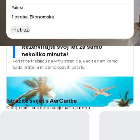
Putnici
Pretraži
Rezervirajte svoj let za samo
nekoliko minuta!
Koristite tražilicu na vrhu stranice. Recite nam kamo i
kada letite, a mi ćemo obaviti ostalo.
Istražite svijet s AerCaribe
Otkrijte omiljene destinacije naših putnika