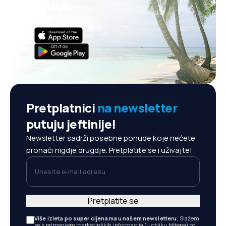
rezervacijama
Sve ono što je važno, na dohvat
ruke!
Pretplatnici
na newsletter
putuju jeftinije!
Newsletter sadrži posebne ponude koje nećete
pronaći nigdje drugdje. Pretplatite se i uživajte!
Unesite e-mail adresu
Pretplatite se
Više izleta po super cijenama u našem newsletteru.
Slažem
se s primanjem marketinških informacija (u obliku biltena) od