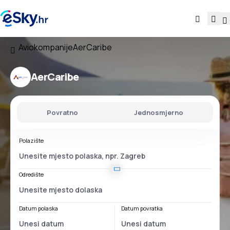
Aviokompanije
AerCaribe
AerCaribe
Povratno
Jednosmjerno
Polazište
Odredište
Datum polaska
Datum povratka