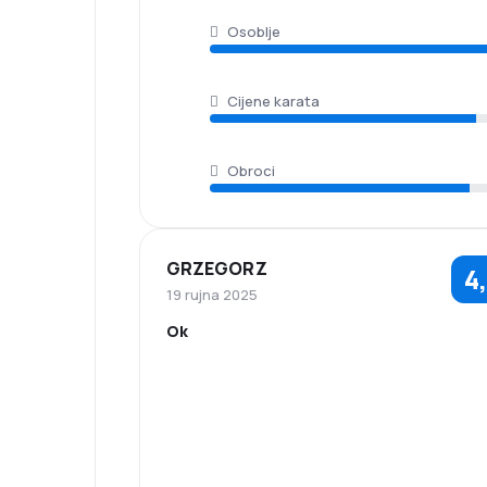
Osoblje
Cijene karata
Obroci
GRZEGORZ
4
19 rujna 2025
Ok
5,0
Osoblje
Punktualnošć
5,0
Mreža veza
Cijene karata