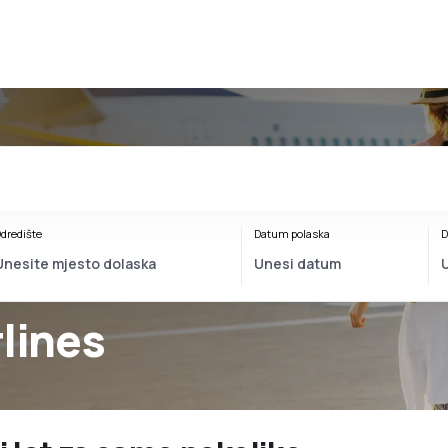
dredište
Datum polaska
D
rlines