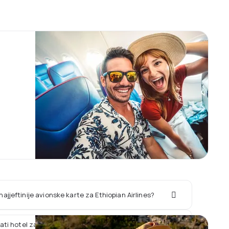
najjeftinije avionske karte za Ethiopian Airlines?
rati hotel zajedno sa letom Ethiopian Airlines?