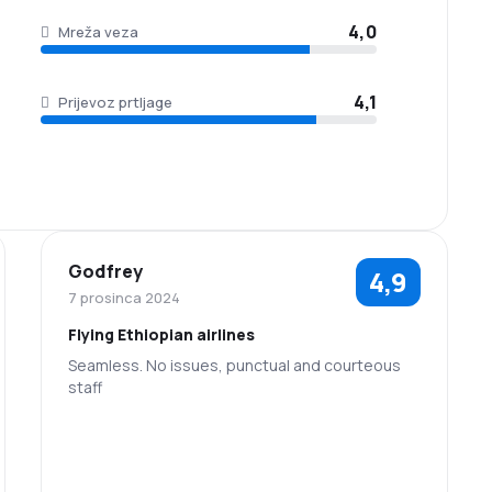
4,0
Mreža veza
4,1
Prijevoz prtljage
Godfrey
4,9
7 prosinca 2024
Flying Ethiopian airlines
Seamless. No issues, punctual and courteous
staff
5,0
5,0
Osoblje
Punktualnošć
5,0
5,0
Mreža veza
Cijene karata