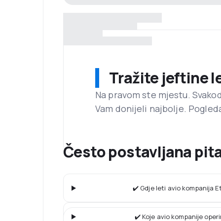
Tražite jeftine 
Na pravom ste mjestu. Svako
Vam donijeli najbolje. Pogled
Često postavljana pita
✔️ Gdje leti avio kompanija E
✔️ Koje avio kompanije operi