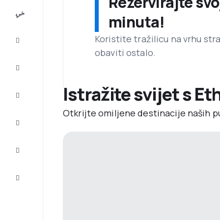
Rezervirajte svo
All-
minuta!
inclusive
Koristite tražilicu na vrhu st
Putovanje
obaviti ostalo.
Smještaj
Istražite svijet s Et
Prilike
Otkrijte omiljene destinacije naših p
Dovršite
putovanje
Inspiracija
i savjeti
Služba
za
korisnike