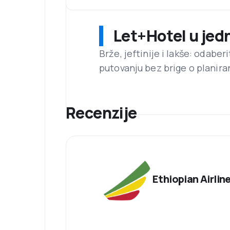
Let+Hotel u jed
Brže, jeftinije i lakše: odaber
putovanju bez brige o planira
Recenzije
Ethiopian Airlin