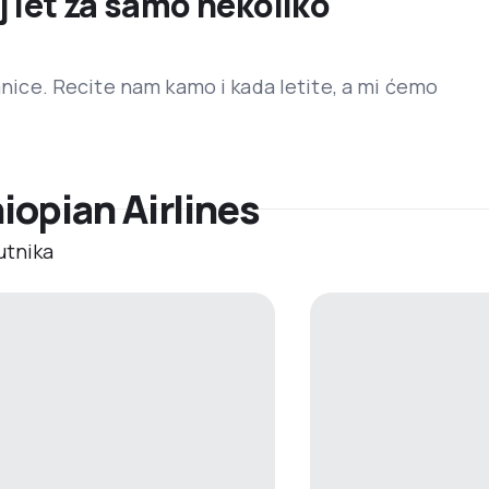
j let za samo nekoliko
ranice. Recite nam kamo i kada letite, a mi ćemo
hiopian Airlines
utnika