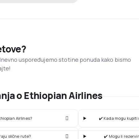
letove?
dnevno uspoređujemo stotine ponuda kako bismo
ajte!
nja o Ethiopian Airlines
thiopian Airlines?
✔️ Kada mogu kupiti 
raju slične rute?
✔️ Mogu li rezervi