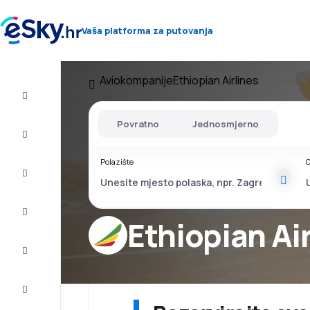
Vaša platforma za putovanja
Aviokompanije
Ethiopian Airlines
Let+Hotel
Povratno
Jednosmjerno
Avio
Karte
Polazište
O
Ljetovanje
Ljeto
2026
Ethiopian Ai
Zima
2026/27
Last
minute