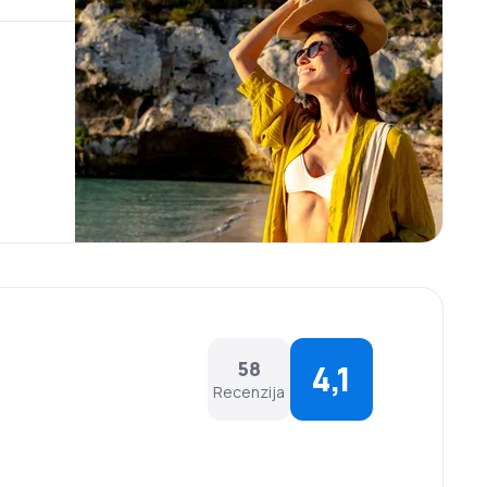
58
4,1
Recenzija