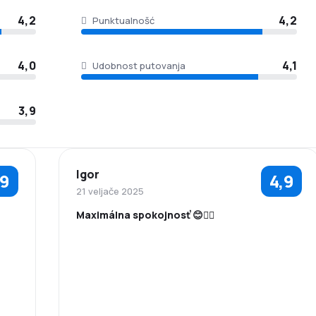
4,2
4,2
Punktualnošć
4,0
4,1
Udobnost putovanja
3,9
Igor
,9
4,9
21 veljače 2025
Maximálna spokojnosť 😊👍🏼
5,0
5,0
5,0
Osoblje
Punktualnošć
4,0
5,0
5,0
Mreža veza
Cijene karata