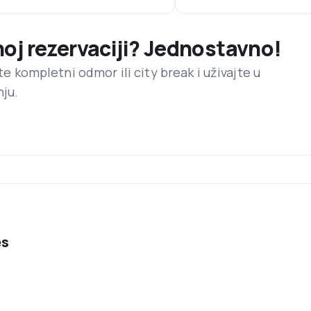
noj rezervaciji? Jednostavno!
ite kompletni odmor ili city break i uživajte u
nju.
es