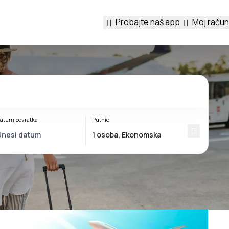
Probajte naš app
Moj račun
atum povratka
Putnici