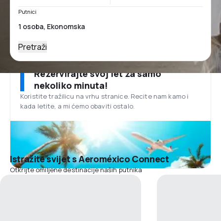
Putnici
Pretraži
Rezervirajte svoj let za samo
nekoliko minuta!
Koristite tražilicu na vrhu stranice. Recite nam kamo i
kada letite, a mi ćemo obaviti ostalo.
Istražite svijet s Aeroméxico Connect
Otkrijte omiljene destinacije naših putnika