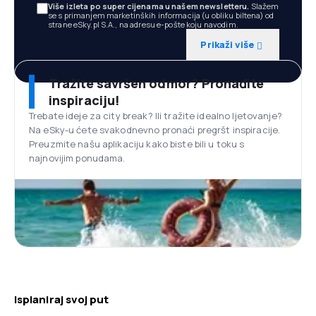
Više izleta po super cijenama u našem newsletteru.
Slažem
se s primanjem marketinških informacija (u obliku biltena) od
strane eSky.pl S.A., na adresu e-pošte koju navodim.
Prikaži više
Tražite savršen odmor? Pronađite
inspiraciju!
Trebate ideje za city break? Ili tražite idealno ljetovanje?
Na eSky-u ćete svakodnevno pronaći pregršt inspiracije.
Preuzmite našu aplikaciju kako biste bili u toku s
najnovijim ponudama.
Isplaniraj svoj put