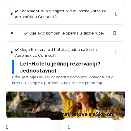
✔️ Kada mogu kupiti najjeftinije avionske karte za
Aeroméxico Connect?
✔️ Koje avio kompanije operiraju slične rute?
✔️ Mogu li rezervirati hotel zajedno sa letom
Aeroméxico Connect?
Let+Hotel u jednoj rezervaciji?
Jednostavno!
Brže, jeftinije i lakše: odaberite kompletni odmor ili city
break i uživajte u putovanju bez brige o planiranju.
Zašto se isplati rezervirati letove s eSky-om?