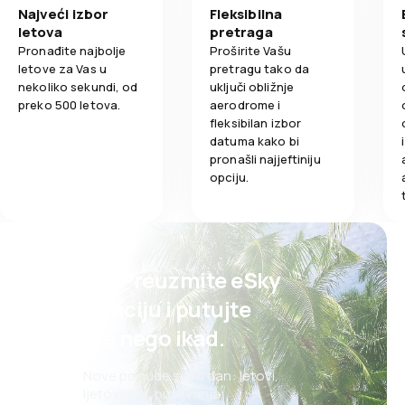
Najveći izbor
Fleksibilna
letova
pretraga
Pronađite najbolje
Proširite Vašu
letove za Vas u
pretragu tako da
nekoliko sekundi, od
uključi obližnje
preko 500 letova.
aerodrome i
fleksibilan izbor
datuma kako bi
pronašli najjeftiniju
opciju.
Psst! Preuzmite eSky
aplikaciju i putujte
lakše nego ikad.
Nove ponude svaki dan: letovi,
ljetovanja, putovanja