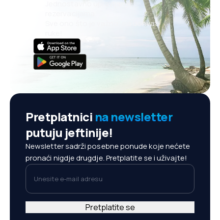
Jednostavno upravljanje
rezervacijama
Sve ono što je važno, na dohvat
ruke!
Pretplatnici
na newsletter
putuju jeftinije!
Newsletter sadrži posebne ponude koje nećete
pronaći nigdje drugdje. Pretplatite se i uživajte!
Unesite e-mail adresu
Pretplatite se