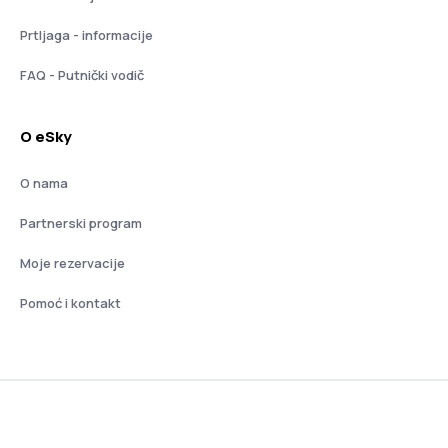
Prtljaga - informacije
FAQ - Putnički vodič
O eSky
O nama
Partnerski program
Moje rezervacije
Pomoć i kontakt