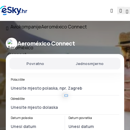
Aviokompanije
Aeroméxico Connect
Aeroméxico Connect
Povratno
Jednosmjerno
Polazište
Odredište
Datum polaska
Datum povratka