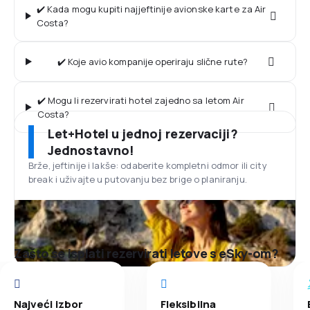
✔️ Kada mogu kupiti najjeftinije avionske karte za Air
Costa?
✔️ Koje avio kompanije operiraju slične rute?
✔️ Mogu li rezervirati hotel zajedno sa letom Air
Costa?
Let+Hotel u jednoj rezervaciji?
Jednostavno!
Brže, jeftinije i lakše: odaberite kompletni odmor ili city
break i uživajte u putovanju bez brige o planiranju.
Zašto se isplati rezervirati letove s eSky-om?
Najveći izbor
Fleksibilna