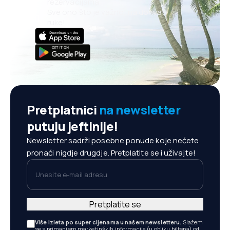
rezervacijama
Sve ono što je važno, na dohvat
ruke!
Pretplatnici
na newsletter
putuju jeftinije!
Newsletter sadrži posebne ponude koje nećete
pronaći nigdje drugdje. Pretplatite se i uživajte!
Unesite e-mail adresu
Pretplatite se
Više izleta po super cijenama u našem newsletteru.
Slažem
se s primanjem marketinških informacija (u obliku biltena) od