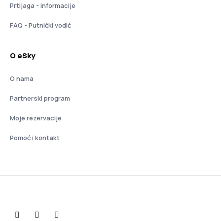
Prtljaga - informacije
FAQ - Putnički vodič
O eSky
O nama
Partnerski program
Moje rezervacije
Pomoć i kontakt