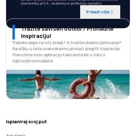
strane eSky.pl S.A., na adresu e-pošte koju navodim.
Prikaži više
Tražite savršen odmor? Pronađite
inspiraciju!
Trebate ideje za city break? Ili tražite idealno ljetovanje?
Na eSky-u ćete svakodnevno pronaći pregršt inspiracije.
Preuzmite našu aplikaciju kako biste bili u toku s
najnovijim ponudama.
Isplaniraj svoj put
Avio Karte