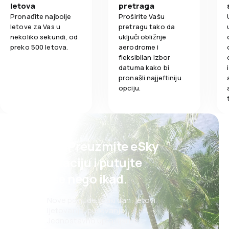
letova
pretraga
Pronađite najbolje
Proširite Vašu
letove za Vas u
pretragu tako da
nekoliko sekundi, od
uključi obližnje
preko 500 letova.
aerodrome i
fleksibilan izbor
datuma kako bi
pronašli najjeftiniju
opciju.
Psst! Preuzmite eSky
aplikaciju i putujte
lakše nego ikad.
Nove ponude svaki dan: letovi,
ljetovanja, putovanja
Jednostavno upravljanje