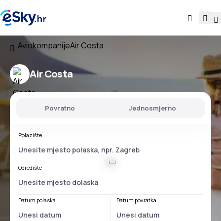
Aviokompanije
Air Costa
Air Costa
Povratno
Jednosmjerno
Polazište
Odredište
Datum polaska
Datum povratka