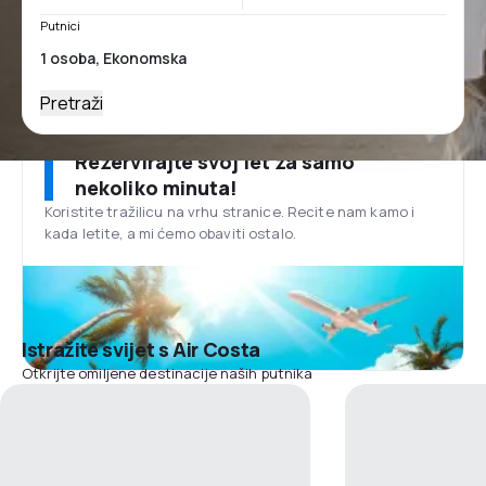
Putnici
Pretraži
Rezervirajte svoj let za samo
nekoliko minuta!
Koristite tražilicu na vrhu stranice. Recite nam kamo i
kada letite, a mi ćemo obaviti ostalo.
Istražite svijet s Air Costa
Otkrijte omiljene destinacije naših putnika