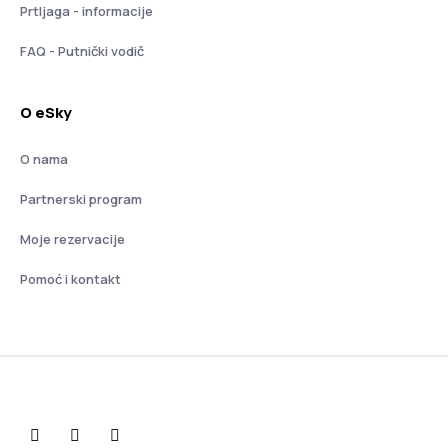
Prtljaga - informacije
FAQ - Putnički vodič
O eSky
O nama
Partnerski program
Moje rezervacije
Pomoć i kontakt