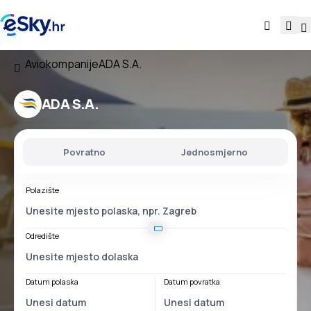
Aviokompanije
ADA S.A.
ADA S.A.
Povratno
Jednosmjerno
Polazište
Odredište
Datum polaska
Datum povratka