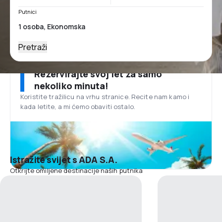
Putnici
Pretraži
Rezervirajte svoj let za samo
nekoliko minuta!
Koristite tražilicu na vrhu stranice. Recite nam kamo i
kada letite, a mi ćemo obaviti ostalo.
Istražite svijet s ADA S.A.
Otkrijte omiljene destinacije naših putnika