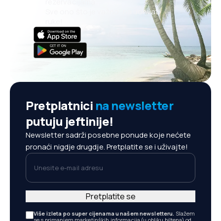
rezervacijama
Sve ono što je važno, na dohvat
ruke!
Pretplatnici
na newsletter
putuju jeftinije!
Newsletter sadrži posebne ponude koje nećete
pronaći nigdje drugdje. Pretplatite se i uživajte!
Unesite e-mail adresu
Pretplatite se
Više izleta po super cijenama u našem newsletteru.
Slažem
se s primanjem marketinških informacija (u obliku biltena) od