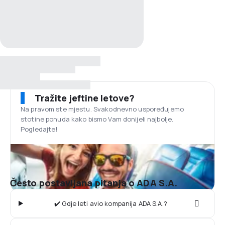
Tražite jeftine letove?
Na pravom ste mjestu. Svakodnevno uspoređujemo
stotine ponuda kako bismo Vam donijeli najbolje.
Pogledajte!
Često postavljana pitanja o ADA S.A.
✔️ Gdje leti avio kompanija ADA S.A.?