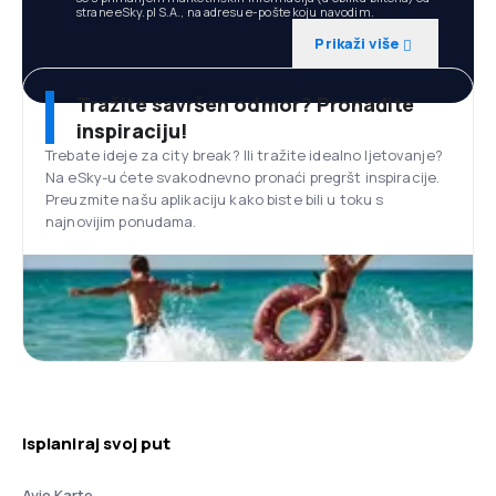
strane eSky.pl S.A., na adresu e-pošte koju navodim.
Prikaži više
Tražite savršen odmor? Pronađite
inspiraciju!
Trebate ideje za city break? Ili tražite idealno ljetovanje?
Na eSky-u ćete svakodnevno pronaći pregršt inspiracije.
Preuzmite našu aplikaciju kako biste bili u toku s
najnovijim ponudama.
Isplaniraj svoj put
Avio Karte