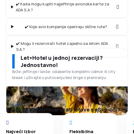
✔️ Kada mogu kupiti najjeftinije avionske karte za
ADA S.A.?
✔️ Koje avio kompanije operiraju slične rute?
✔️ Mogu li rezervirati hotel zajedno sa letom ADA
S.A.?
Let+Hotel u jednoj rezervaciji?
Jednostavno!
Brže, jeftinije i lakše: odaberite kompletni odmor ili city
break i uživajte u putovanju bez brige o planiranju.
Zašto se isplati rezervirati letove s eSky-om?
Najveći izbor
Fleksibilna