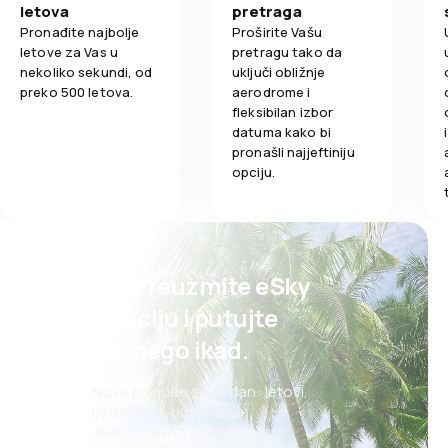
letova
pretraga
Pronađite najbolje
Proširite Vašu
letove za Vas u
pretragu tako da
nekoliko sekundi, od
uključi obližnje
preko 500 letova.
aerodrome i
fleksibilan izbor
datuma kako bi
pronašli najjeftiniju
opciju.
Psst! Preuzmite eSky
aplikaciju i putujte
lakše nego ikad.
Nove ponude svaki dan: letovi,
ljetovanja, putovanja
Jednostavno upravljanje