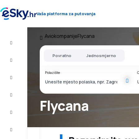
Vaša platforma za putovanja
Aviokompanije
Flycana
Let+Hotel
Povratno
Jednosmjerno
Avio
Karte
Polazište
O
Ljetovanje
Ljeto
2026
Flycana
Zima
2026/27
Last
minute