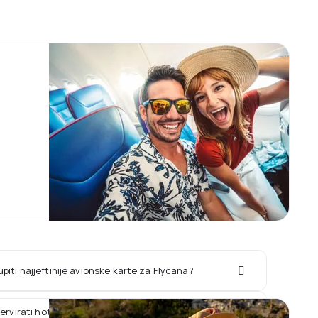
piti najjeftinije avionske karte za Flycana?
zervirati hotel zajedno sa letom Flycana?