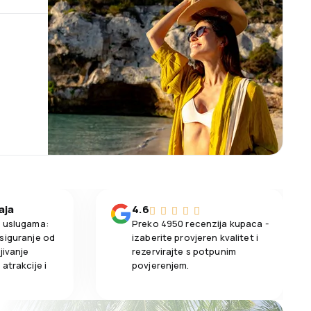
aja
4.6
m uslugama:
Preko 4950 recenzija kupaca -
siguranje od
izaberite provjeren kvalitet i
jivanje
rezervirajte s potpunim
atrakcije i
povjerenjem.