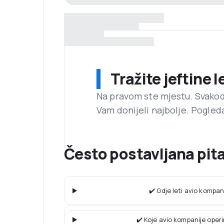
Tražite jeftine 
Na pravom ste mjestu. Svako
Vam donijeli najbolje. Pogled
Često postavljana pita
✔️ Gdje leti avio kompan
✔️ Koje avio kompanije operi