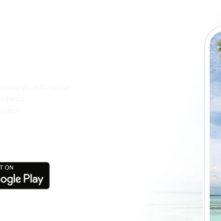
 eSky aplikaciju
nego ikad.
jetovanja, putovanja
acijama
ruke!