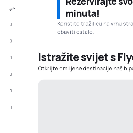
Rezervirajte svo
All-
minuta!
inclusive
Koristite tražilicu na vrhu st
Putovanje
obaviti ostalo.
Smještaj
Istražite svijet s Fl
Prilike
Otkrijte omiljene destinacije naših p
Dovršite
putovanje
Inspiracija
i savjeti
Služba
za
korisnike