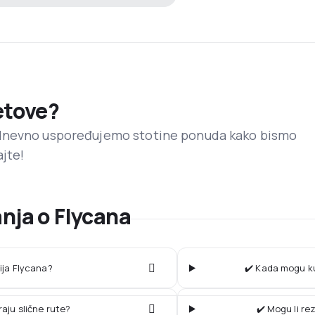
letove?
dnevno uspoređujemo stotine ponuda kako bismo
ajte!
nja o Flycana
ija Flycana?
✔️ Kada mogu ku
raju slične rute?
✔️ Mogu li re