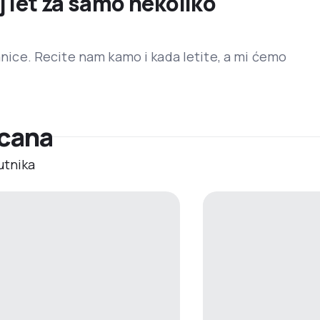
j let za samo nekoliko
ranice. Recite nam kamo i kada letite, a mi ćemo
ycana
utnika