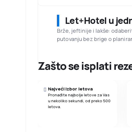
Let+Hotel u jed
Brže, jeftinije i lakše: odaber
putovanju bez brige o planira
Zašto se isplati rez
Najveći izbor letova
Pronađite najbolje letove za Vas
u nekoliko sekundi, od preko 500
letova.