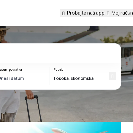
Probajte naš app
Moj račun
atum povratka
Putnici