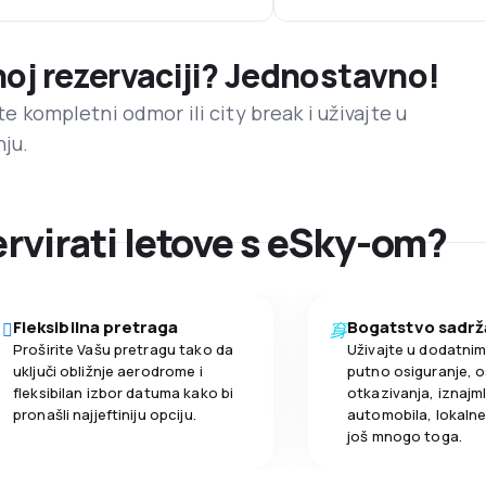
noj rezervaciji? Jednostavno!
ite kompletni odmor ili city break i uživajte u
nju.
ervirati letove s eSky-om?
Fleksibilna pretraga
Bogatstvo sadrž
Proširite Vašu pretragu tako da
Uživajte u dodatni
uključi obližnje aerodrome i
putno osiguranje, o
fleksibilan izbor datuma kako bi
otkazivanja, iznajml
pronašli najjeftiniju opciju.
automobila, lokalne 
još mnogo toga.