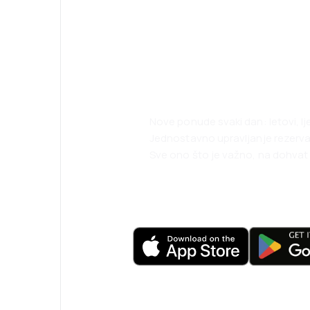
Psst! Preuzmite
i putujte lakše 
Nove ponude svaki dan: letovi, l
Jednostavno upravljanje rezerv
Sve ono što je važno, na dohvat 