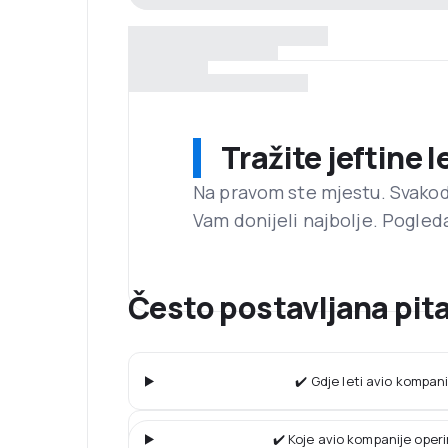
Tražite jeftine 
Na pravom ste mjestu. Svako
Vam donijeli najbolje. Pogled
Često postavljana pitan
✔️ Gdje leti avio kompani
✔️ Koje avio kompanije operi