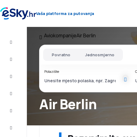
Vaša platforma za putovanja
Aviokompanije
Air Berlin
Let+Hotel
Povratno
Jednosmjerno
Avio
Karte
Polazište
O
Ljetovanje
Ljeto
2026
Air Berlin
Zima
2026/27
Last
minute