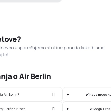
letove?
dnevno uspoređujemo stotine ponuda kako bismo
ajte!
ja o Air Berlin
ja Air Berlin?
✔️ Kada mogu kup
raju slične rute?
✔️ Mogu li rez