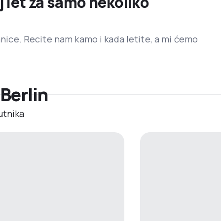
j let za samo nekoliko
ranice. Recite nam kamo i kada letite, a mi ćemo
 Berlin
utnika