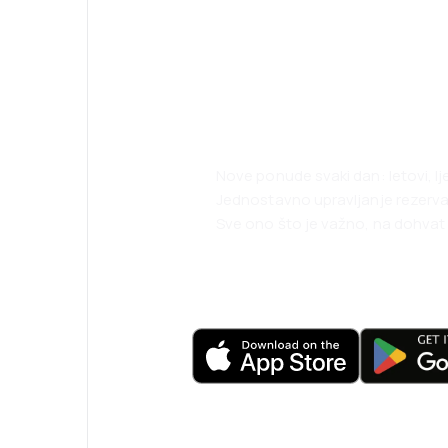
Psst! Preuzmite
i putujte lakše 
Nove ponude svaki dan: letovi, l
Jednostavno upravljanje rezerv
Sve ono što je važno, na dohvat 