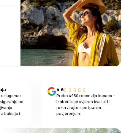
aja
4.6
m uslugama:
Preko 4950 recenzija kupaca -
siguranje od
izaberite provjeren kvalitet i
jivanje
rezervirajte s potpunim
atrakcije i
povjerenjem.