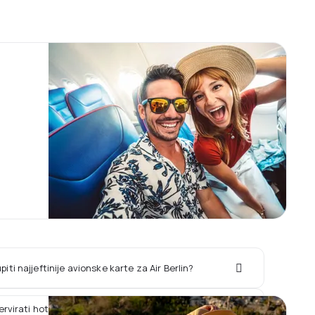
iti najjeftinije avionske karte za Air Berlin?
ervirati hotel zajedno sa letom Air Berlin?