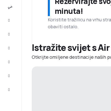
Rezervirajte svo
All-
minuta!
inclusive
Koristite tražilicu na vrhu st
Putovanje
obaviti ostalo.
Smještaj
Istražite svijet s Air
Prilike
Otkrijte omiljene destinacije naših p
Dovršite
putovanje
Inspiracija
i savjeti
Služba
za
korisnike