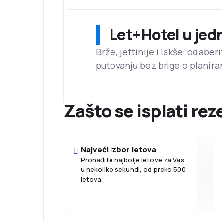
Let+Hotel u jed
Brže, jeftinije i lakše: odaber
putovanju bez brige o planira
Zašto se isplati rez
Najveći izbor letova
Pronađite najbolje letove za Vas
u nekoliko sekundi, od preko 500
letova.