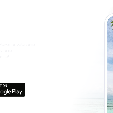
 eSky aplikaciju
nego ikad.
jetovanja, putovanja
acijama
ruke!