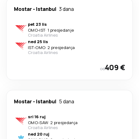
Mostar
-
Istanbul
3 dana
pet 23 lis
OMO
-
IST
·
1 presjedanje
Croatia Airlines
ned 25 lis
IST
-
OMO
·
2 presjedanja
Croatia Airlines
409 €
od
Mostar
-
Istanbul
5 dana
sri 16 ruj
OMO
-
SAW
·
2 presjedanja
Croatia Airlines
ned 20 ruj