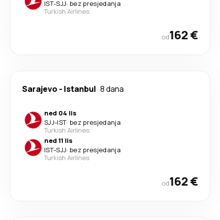
IST
-
SJJ
·
bez presjedanja
Turkish Airlines
162 €
od
Sarajevo
-
Istanbul
8 dana
ned 04 lis
SJJ
-
IST
·
bez presjedanja
Turkish Airlines
ned 11 lis
IST
-
SJJ
·
bez presjedanja
Turkish Airlines
162 €
od