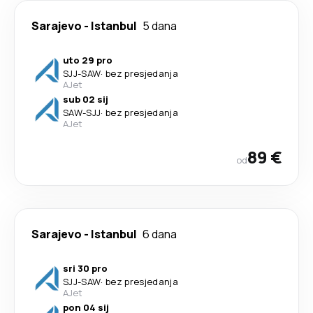
Sarajevo
-
Istanbul
5 dana
uto 29 pro
SJJ
-
SAW
·
bez presjedanja
AJet
sub 02 sij
SAW
-
SJJ
·
bez presjedanja
AJet
89 €
od
Sarajevo
-
Istanbul
6 dana
sri 30 pro
SJJ
-
SAW
·
bez presjedanja
AJet
pon 04 sij