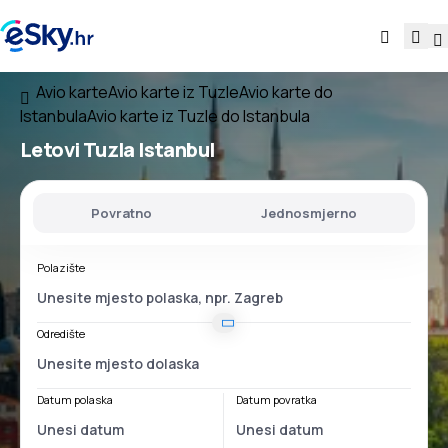
Avio karte
Avio karte iz Tuzle
Avio karte do
Istanbula
Avio karte iz Tuzle do Istanbula
Letovi
Tuzla Istanbul
Povratno
Jednosmjerno
Polazište
Odredište
Datum polaska
Datum povratka