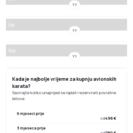
??
Lip
??
Srp
??
Kada je najbolje vrijeme za kupnju avionskih
karata?
Saznajte koliko unaprijed se isplati rezervirati povratne
letove.
6 mjeseci prije
od
496 €
3 mjeseca prije
od
290 €