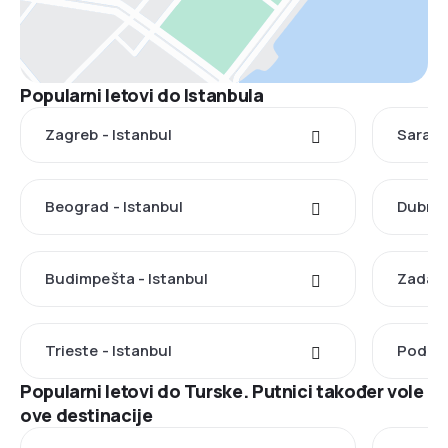
Popularni letovi do Istanbula
Zagreb - Istanbul
Saraje
Beograd - Istanbul
Dubrov
Budimpešta - Istanbul
Zadar 
Trieste - Istanbul
Podgor
Popularni letovi do Turske. Putnici također vole
ove destinacije