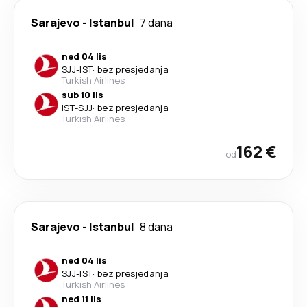
Sarajevo
-
Istanbul
7 dana
ned 04 lis
SJJ
-
IST
·
bez presjedanja
Turkish Airlines
sub 10 lis
IST
-
SJJ
·
bez presjedanja
Turkish Airlines
162 €
od
Sarajevo
-
Istanbul
8 dana
ned 04 lis
SJJ
-
IST
·
bez presjedanja
Turkish Airlines
ned 11 lis