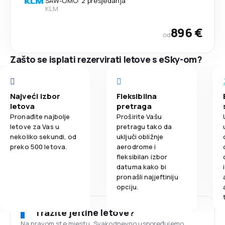
SAW
-
OMO
·
2 presjedanja
KLM
896 €
od
Zašto se isplati rezervirati letove s eSky-om?
Najveći izbor
Fleksibilna
letova
pretraga
Pronađite najbolje
Proširite Vašu
letove za Vas u
pretragu tako da
nekoliko sekundi, od
uključi obližnje
preko 500 letova.
aerodrome i
fleksibilan izbor
datuma kako bi
pronašli najjeftiniju
opciju.
Tražite jeftine letove?
Na pravom ste mjestu. Svakodnevno uspoređujemo