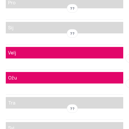
Pro
??
Sij
??
Velj
Ožu
Tra
??
Svi