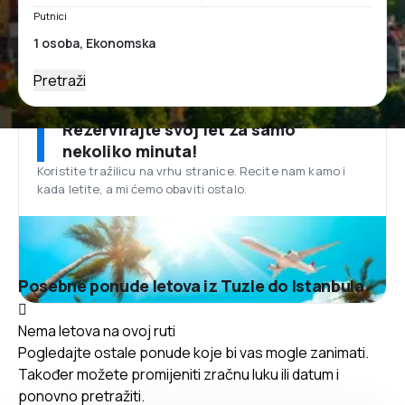
Putnici
Pretraži
Rezervirajte svoj let za samo
nekoliko minuta!
Koristite tražilicu na vrhu stranice. Recite nam kamo i
kada letite, a mi ćemo obaviti ostalo.
Posebne ponude letova iz Tuzle do Istanbula
Nema letova na ovoj ruti
Pogledajte ostale ponude koje bi vas mogle zanimati.
Također možete promijeniti zračnu luku ili datum i
ponovno pretražiti.