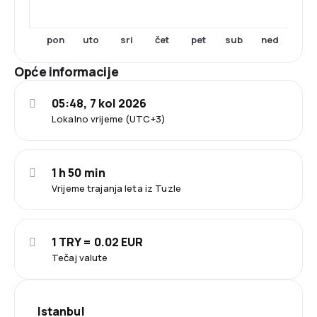
pon
uto
sri
čet
pet
sub
ned
Opće informacije
05:48, 7 kol 2026
Lokalno vrijeme (UTC+3)
1 h 50 min
Vrijeme trajanja leta iz Tuzle
1 TRY = 0.02 EUR
Tečaj valute
Istanbul