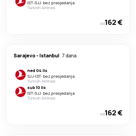
IST
-
SJJ
·
bez presjedanja
Turkish Airlines
162 €
od
Sarajevo
-
Istanbul
7 dana
ned 04 lis
SJJ
-
IST
·
bez presjedanja
Turkish Airlines
sub 10 lis
IST
-
SJJ
·
bez presjedanja
Turkish Airlines
162 €
od