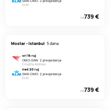
SAW
-
OMO
·
2 presjedanja
KLM
739 €
od
Mostar
-
Istanbul
5 dana
sri 16 ruj
OMO
-
SAW
·
2 presjedanja
Croatia Airlines
ned 20 ruj
SAW
-
OMO
·
2 presjedanja
KLM
739 €
od