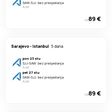
SAW
-
SJJ
·
bez presjedanja
AJet
89 €
od
Sarajevo
-
Istanbul
5 dana
pon 23 stu
SJJ
-
SAW
·
bez presjedanja
AJet
pet 27 stu
SAW
-
SJJ
·
bez presjedanja
AJet
89 €
od