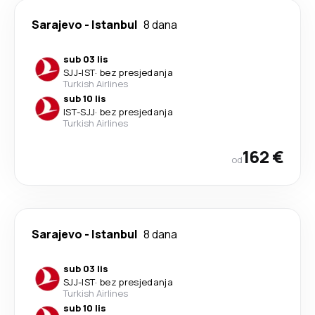
Sarajevo
-
Istanbul
8 dana
sub 03 lis
SJJ
-
IST
·
bez presjedanja
Turkish Airlines
sub 10 lis
IST
-
SJJ
·
bez presjedanja
Turkish Airlines
162 €
od
Sarajevo
-
Istanbul
8 dana
sub 03 lis
SJJ
-
IST
·
bez presjedanja
Turkish Airlines
sub 10 lis