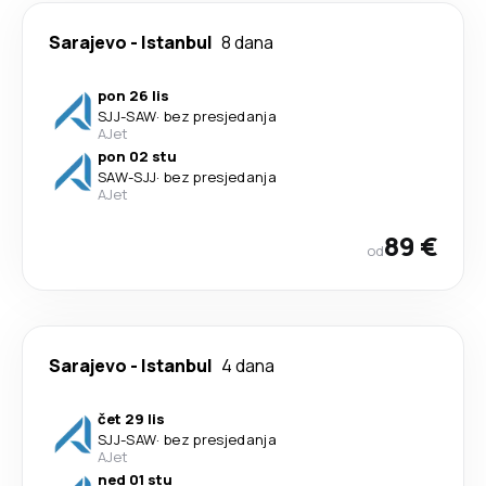
Sarajevo
-
Istanbul
8 dana
pon 26 lis
SJJ
-
SAW
·
bez presjedanja
AJet
pon 02 stu
SAW
-
SJJ
·
bez presjedanja
AJet
89 €
od
Sarajevo
-
Istanbul
4 dana
čet 29 lis
SJJ
-
SAW
·
bez presjedanja
AJet
ned 01 stu