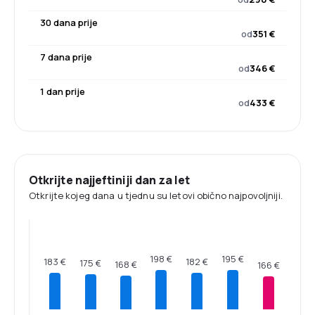
30 dana prije
od
351 €
7 dana prije
od
346 €
1 dan prije
od
433 €
Otkrijte najjeftiniji dan za let
Otkrijte kojeg dana u tjednu su letovi obično najpovoljniji.
198 €
195 €
183 €
182 €
175 €
168 €
166 €