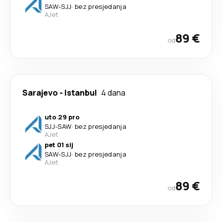
SAW
-
SJJ
·
bez presjedanja
AJet
89 €
od
Sarajevo
-
Istanbul
4 dana
uto 29 pro
SJJ
-
SAW
·
bez presjedanja
AJet
pet 01 sij
SAW
-
SJJ
·
bez presjedanja
AJet
89 €
od