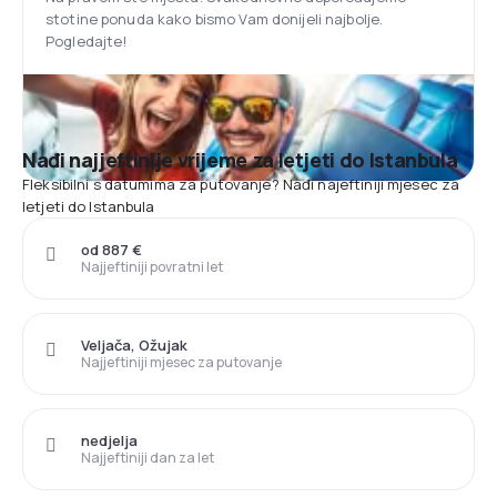
stotine ponuda kako bismo Vam donijeli najbolje.
Pogledajte!
Nađi najjeftinije vrijeme za letjeti do Istanbula
Fleksibilni s datumima za putovanje? Nađi najeftiniji mjesec za
letjeti do Istanbula
od 887 €
Najjeftiniji povratni let
Veljača, Ožujak
Najjeftiniji mjesec za putovanje
nedjelja
Najjeftiniji dan za let