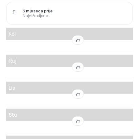
3 mjeseca prije
Najniže cijene
Kol
??
Ruj
??
Lis
??
Stu
??