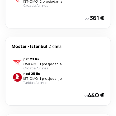
IST
-
OMO
·
2 presjedanja
Croatia Airlines
361 €
od
Mostar
-
Istanbul
3 dana
pet 23 lis
OMO
-
IST
·
1 presjedanje
Croatia Airlines
ned 25 lis
IST
-
OMO
·
1 presjedanje
Turkish Airlines
440 €
od