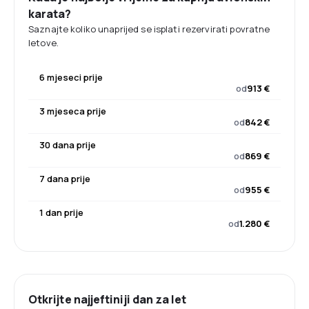
karata?
Saznajte koliko unaprijed se isplati rezervirati povratne
letove.
6 mjeseci prije
od
913 €
3 mjeseca prije
od
842 €
30 dana prije
od
869 €
7 dana prije
od
955 €
1 dan prije
od
1.280 €
Otkrijte najjeftiniji dan za let