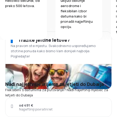
nekoliko sekundi, od
uključi obližnje
preko 500 letova.
aerodrome i
fleksibilan izbor
datuma kako bi
pronašli najjeftiniju
opciju.
Tražite jeftine letove?
Na pravom ste mjestu. Svakodnevno uspoređujemo
stotine ponuda kako bismo Vam donijeli najbolje.
Pogledajte!
Nađi najjeftinije vrijeme za letjeti do Dubaija
Fleksibilni s datumima za putovanje? Nađi najeftiniji mjesec za
letjeti do Dubaija
od 491 €
Najjeftiniji povratni let