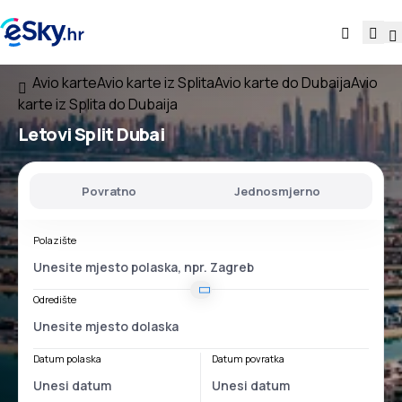
Avio karte
Avio karte iz Splita
Avio karte do Dubaija
Avio
karte iz Splita do Dubaija
Letovi
Split Dubai
Povratno
Jednosmjerno
Polazište
Odredište
Datum polaska
Datum povratka