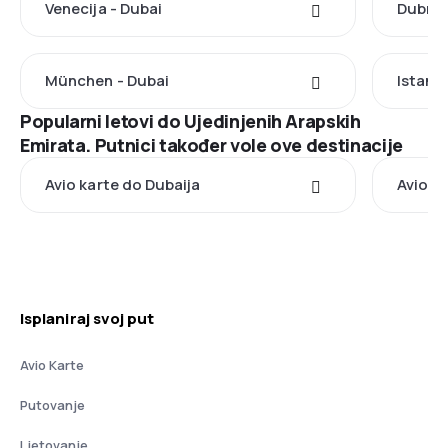
Venecija - Dubai
Dubrov
München - Dubai
Istanbu
Popularni letovi do Ujedinjenih Arapskih
Emirata. Putnici također vole ove destinacije
Avio karte do Dubaija
Avio k
Isplaniraj svoj put
Avio Karte
Putovanje
Ljetovanje