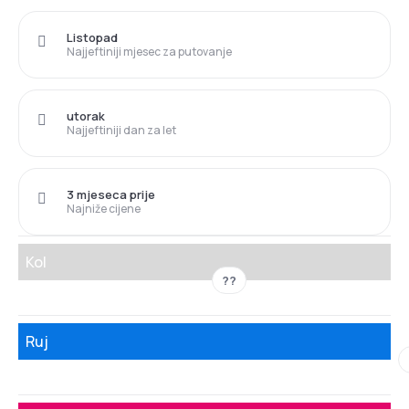
Listopad
Najjeftiniji mjesec za putovanje
utorak
Najjeftiniji dan za let
3 mjeseca prije
Najniže cijene
Kol
??
Ruj