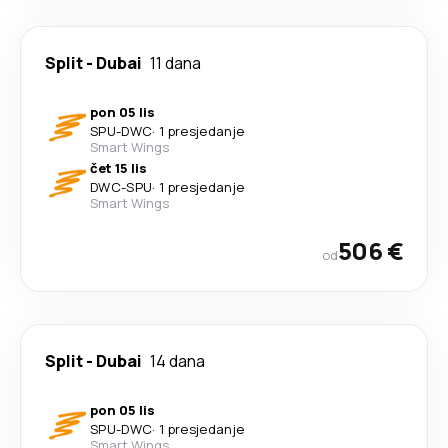
Split
-
Dubai
11 dana
pon 05 lis
SPU
-
DWC
·
1 presjedanje
Smart Wings
čet 15 lis
DWC
-
SPU
·
1 presjedanje
Smart Wings
506 €
od
Split
-
Dubai
14 dana
pon 05 lis
SPU
-
DWC
·
1 presjedanje
Smart Wings