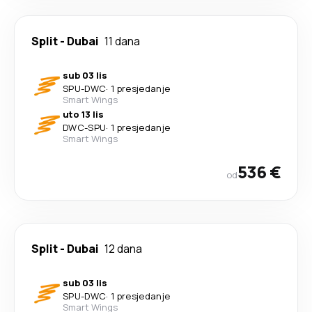
Split
-
Dubai
11 dana
sub 03 lis
SPU
-
DWC
·
1 presjedanje
Smart Wings
uto 13 lis
DWC
-
SPU
·
1 presjedanje
Smart Wings
536 €
od
Split
-
Dubai
12 dana
sub 03 lis
SPU
-
DWC
·
1 presjedanje
Smart Wings