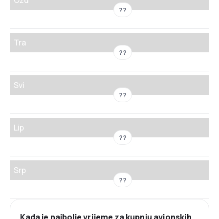
Ožu
??
Tra
??
Svi
??
Lip
??
Srp
??
Kada je najbolje vrijeme za kupnju avionskih