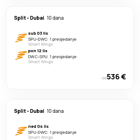
Split
-
Dubai
10 dana
sub 03 lis
SPU
-
DWC
·
1 presjedanje
Smart Wings
pon 12 lis
DWC
-
SPU
·
1 presjedanje
Smart Wings
536 €
od
Split
-
Dubai
10 dana
ned 04 lis
SPU
-
DWC
·
1 presjedanje
Smart Wings