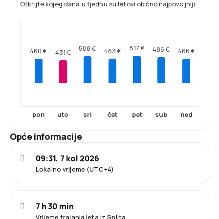
Otkrijte kojeg dana u tjednu su letovi obično najpovoljniji.
517 €
508 €
486 €
466 €
463 €
460 €
431 €
pon
uto
sri
čet
pet
sub
ned
Opće informacije
09:31, 7 kol 2026
Lokalno vrijeme (UTC+4)
7 h 30 min
Vrijeme trajanja leta iz Splita