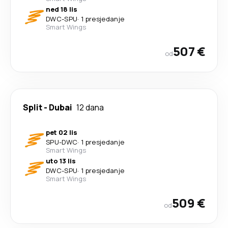
ned 18 lis
DWC
-
SPU
·
1 presjedanje
Smart Wings
507 €
od
Split
-
Dubai
12 dana
pet 02 lis
SPU
-
DWC
·
1 presjedanje
Smart Wings
uto 13 lis
DWC
-
SPU
·
1 presjedanje
Smart Wings
509 €
od