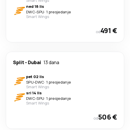
Smart Wings
ned 18 lis
DWC
-
SPU
·
1 presjedanje
Smart Wings
491 €
od
Split
-
Dubai
13 dana
pet 02 lis
SPU
-
DWC
·
1 presjedanje
Smart Wings
sri 14 lis
DWC
-
SPU
·
1 presjedanje
Smart Wings
506 €
od