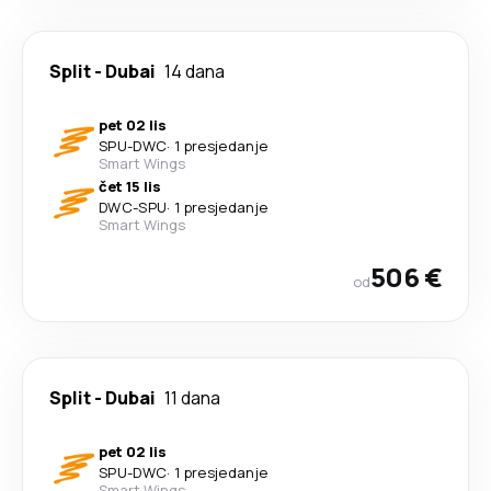
Split
-
Dubai
14 dana
pet 02 lis
SPU
-
DWC
·
1 presjedanje
Smart Wings
čet 15 lis
DWC
-
SPU
·
1 presjedanje
Smart Wings
506 €
od
Split
-
Dubai
11 dana
pet 02 lis
SPU
-
DWC
·
1 presjedanje
Smart Wings