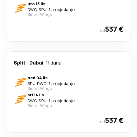
uto 13 lis
DWC
-
SPU
·
1 presjedanje
Smart Wings
537 €
od
Split
-
Dubai
11 dana
ned 04 lis
SPU
-
DWC
·
1 presjedanje
Smart Wings
sri 14 lis
DWC
-
SPU
·
1 presjedanje
Smart Wings
537 €
od