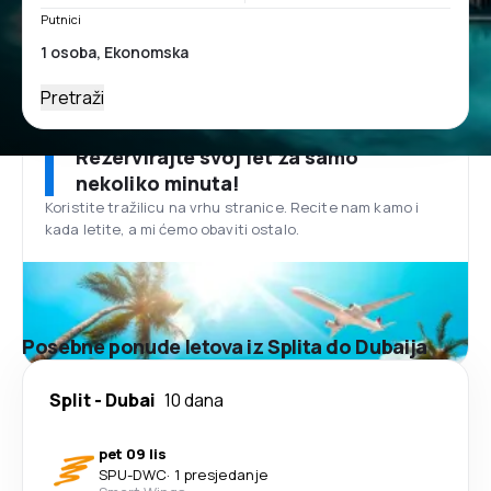
Putnici
Pretraži
Rezervirajte svoj let za samo
nekoliko minuta!
Koristite tražilicu na vrhu stranice. Recite nam kamo i
kada letite, a mi ćemo obaviti ostalo.
Posebne ponude letova iz Splita do Dubaija
Split
-
Dubai
10 dana
pet 09 lis
SPU
-
DWC
·
1 presjedanje