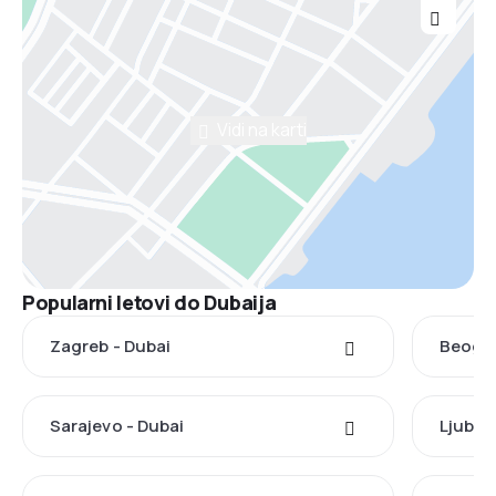
Vidi na karti
Popularni letovi do Dubaija
Zagreb - Dubai
Beogra
Sarajevo - Dubai
Ljublja