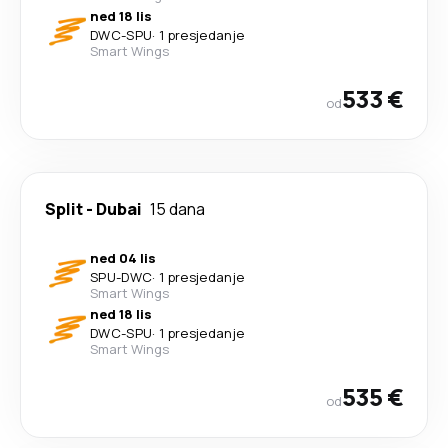
ned 18 lis
DWC
-
SPU
·
1 presjedanje
Smart Wings
533 €
od
Split
-
Dubai
15 dana
ned 04 lis
SPU
-
DWC
·
1 presjedanje
Smart Wings
ned 18 lis
DWC
-
SPU
·
1 presjedanje
Smart Wings
535 €
od