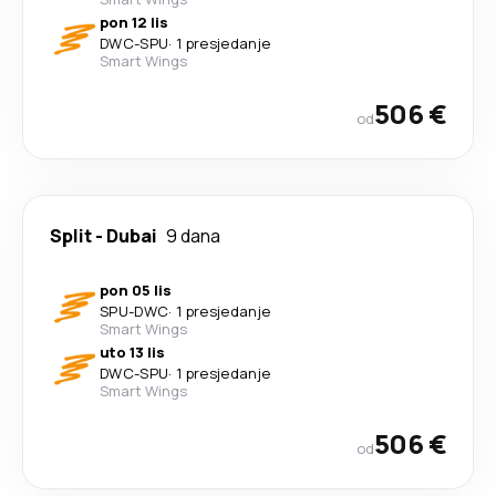
pon 12 lis
DWC
-
SPU
·
1 presjedanje
Smart Wings
506 €
od
Split
-
Dubai
9 dana
pon 05 lis
SPU
-
DWC
·
1 presjedanje
Smart Wings
uto 13 lis
DWC
-
SPU
·
1 presjedanje
Smart Wings
506 €
od