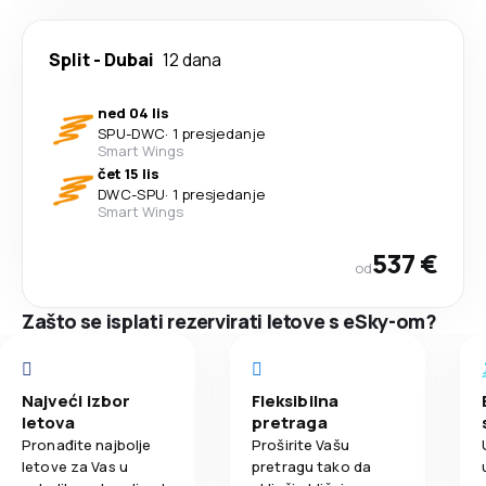
Split
-
Dubai
12 dana
ned 04 lis
SPU
-
DWC
·
1 presjedanje
Smart Wings
čet 15 lis
DWC
-
SPU
·
1 presjedanje
Smart Wings
537 €
od
Zašto se isplati rezervirati letove s eSky-om?
Najveći izbor
Fleksibilna
letova
pretraga
Pronađite najbolje
Proširite Vašu
letove za Vas u
pretragu tako da