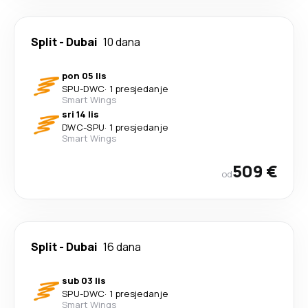
Split
-
Dubai
10 dana
pon 05 lis
SPU
-
DWC
·
1 presjedanje
Smart Wings
sri 14 lis
DWC
-
SPU
·
1 presjedanje
Smart Wings
509 €
od
Split
-
Dubai
16 dana
sub 03 lis
SPU
-
DWC
·
1 presjedanje
Smart Wings