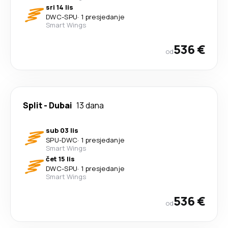
sri 14 lis
DWC
-
SPU
·
1 presjedanje
Smart Wings
536 €
od
Split
-
Dubai
13 dana
sub 03 lis
SPU
-
DWC
·
1 presjedanje
Smart Wings
čet 15 lis
DWC
-
SPU
·
1 presjedanje
Smart Wings
536 €
od