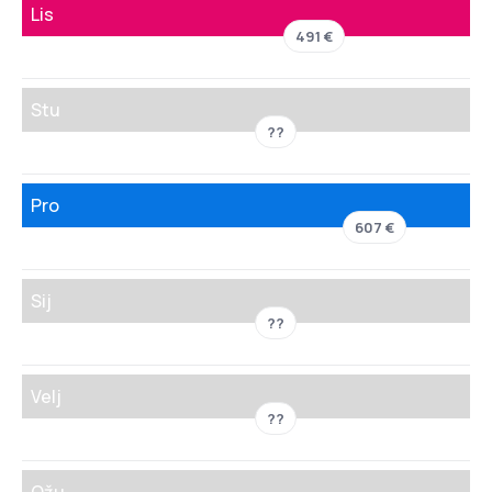
Lis
491 €
Stu
??
Pro
607 €
Sij
??
Velj
??