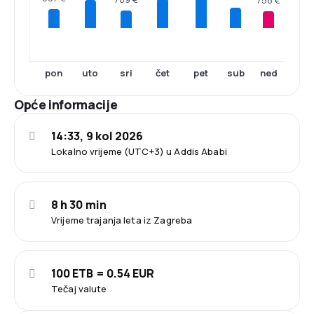
pon
uto
sri
čet
pet
sub
ned
Opće informacije
14:33, 9 kol 2026
Lokalno vrijeme (UTC+3) u Addis Ababi
8 h 30 min
Vrijeme trajanja leta iz Zagreba
100 ETB = 0.54 EUR
Tečaj valute