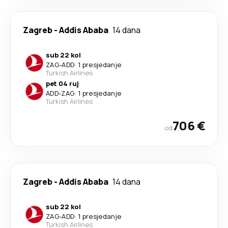
Zagreb
-
Addis Ababa
14 dana
sub 22 kol
ZAG
-
ADD
·
1 presjedanje
Turkish Airlines
pet 04 ruj
ADD
-
ZAG
·
1 presjedanje
Turkish Airlines
706 €
od
Zagreb
-
Addis Ababa
14 dana
sub 22 kol
ZAG
-
ADD
·
1 presjedanje
Turkish Airlines