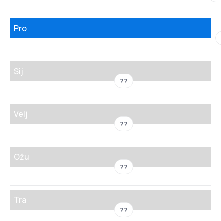
Pro
Sij
??
Velj
??
Ožu
??
Tra
??