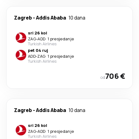
Zagreb
-
Addis Ababa
10 dana
sri 26 kol
ZAG
-
ADD
·
1 presjedanje
Turkish Airlines
pet 04 ruj
ADD
-
ZAG
·
1 presjedanje
Turkish Airlines
706 €
od
Zagreb
-
Addis Ababa
10 dana
sri 26 kol
ZAG
-
ADD
·
1 presjedanje
Turkish Airlines