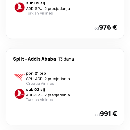
sub 02 sij
ADD
-
SPU
·
2 presjedanja
Turkish Airlines
976 €
od
Split
-
Addis Ababa
13 dana
pon 21 pro
SPU
-
ADD
·
2 presjedanja
Croatia Airlines
sub 02 sij
ADD
-
SPU
·
2 presjedanja
Turkish Airlines
991 €
od