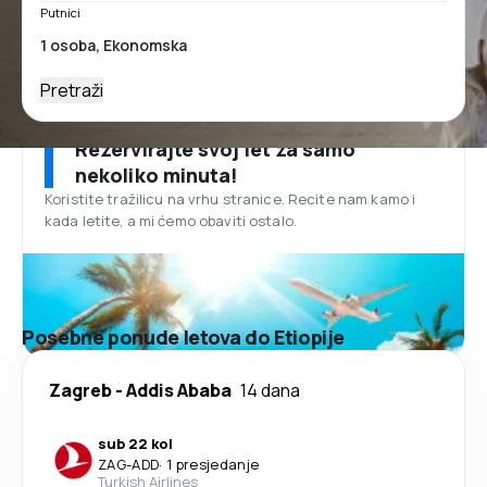
Putnici
Pretraži
Rezervirajte svoj let za samo
nekoliko minuta!
Koristite tražilicu na vrhu stranice. Recite nam kamo i
kada letite, a mi ćemo obaviti ostalo.
Posebne ponude letova do Etiopije
Zagreb
-
Addis Ababa
14 dana
sub 22 kol
ZAG
-
ADD
·
1 presjedanje
Turkish Airlines