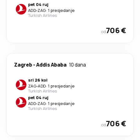
pet 04 ruj
ADD
-
ZAG
·
1 presjedanje
Turkish Airlines
706 €
od
Zagreb
-
Addis Ababa
10 dana
sri 26 kol
ZAG
-
ADD
·
1 presjedanje
Turkish Airlines
pet 04 ruj
ADD
-
ZAG
·
1 presjedanje
Turkish Airlines
706 €
od