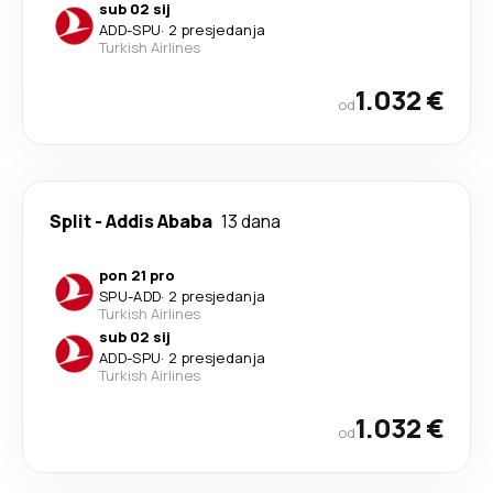
sub 02 sij
ADD
-
SPU
·
2 presjedanja
Turkish Airlines
1.032 €
od
Split
-
Addis Ababa
13 dana
pon 21 pro
SPU
-
ADD
·
2 presjedanja
Turkish Airlines
sub 02 sij
ADD
-
SPU
·
2 presjedanja
Turkish Airlines
1.032 €
od