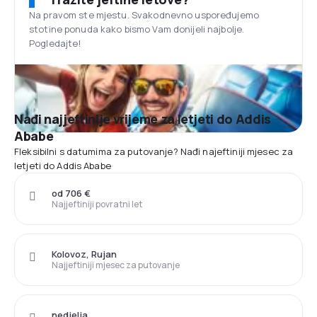
Na pravom ste mjestu. Svakodnevno uspoređujemo
stotine ponuda kako bismo Vam donijeli najbolje.
Pogledajte!
Nađi najjeftinije vrijeme za letjeti do Addis
Ababe
Fleksibilni s datumima za putovanje? Nađi najeftiniji mjesec za
letjeti do Addis Ababe
od 706 €
Najjeftiniji povratni let
Kolovoz, Rujan
Najjeftiniji mjesec za putovanje
nedjelja