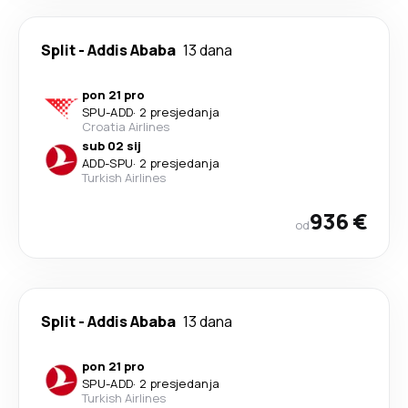
Split
-
Addis Ababa
13 dana
pon 21 pro
SPU
-
ADD
·
2 presjedanja
Croatia Airlines
sub 02 sij
ADD
-
SPU
·
2 presjedanja
Turkish Airlines
936 €
od
Split
-
Addis Ababa
13 dana
pon 21 pro
SPU
-
ADD
·
2 presjedanja
Turkish Airlines