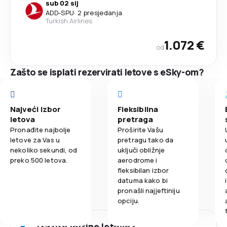
sub 02 sij
ADD
-
SPU
·
2 presjedanja
Turkish Airlines
1.072 €
od
Zašto se isplati rezervirati letove s eSky-om?
Najveći izbor
Fleksibilna
letova
pretraga
Pronađite najbolje
Proširite Vašu
letove za Vas u
pretragu tako da
nekoliko sekundi, od
uključi obližnje
preko 500 letova.
aerodrome i
fleksibilan izbor
datuma kako bi
pronašli najjeftiniju
opciju.
Tražite jeftine letove?