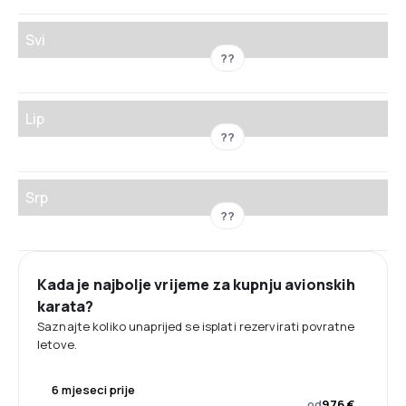
Svi
??
Lip
??
Srp
??
Kada je najbolje vrijeme za kupnju avionskih
karata?
Saznajte koliko unaprijed se isplati rezervirati povratne
letove.
6 mjeseci prije
od
976 €