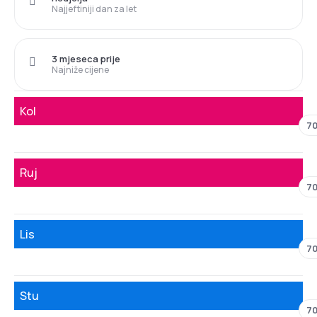
Najjeftiniji dan za let
3 mjeseca prije
Najniže cijene
Kol
70
Ruj
70
Lis
70
Stu
70