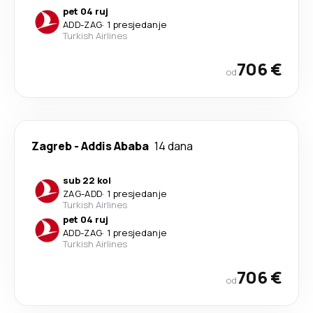
pet 04 ruj
ADD
-
ZAG
·
1 presjedanje
Turkish Airlines
706 €
od
Zagreb
-
Addis Ababa
14 dana
sub 22 kol
ZAG
-
ADD
·
1 presjedanje
Turkish Airlines
pet 04 ruj
ADD
-
ZAG
·
1 presjedanje
Turkish Airlines
706 €
od