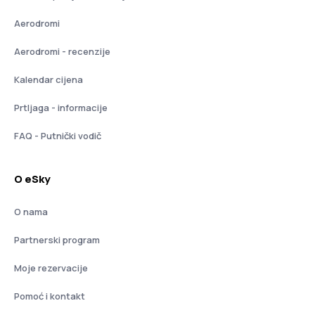
Aerodromi
Aerodromi - recenzije
Kalendar cijena
Prtljaga - informacije
FAQ - Putnički vodič
O eSky
O nama
Partnerski program
Moje rezervacije
Pomoć i kontakt