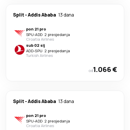
Split
-
Addis Ababa
13 dana
pon 21 pro
SPU
-
ADD
·
2 presjedanja
Croatia Airlines
sub 02 sij
ADD
-
SPU
·
2 presjedanja
Turkish Airlines
1.066 €
od
Split
-
Addis Ababa
13 dana
pon 21 pro
SPU
-
ADD
·
2 presjedanja
Croatia Airlines