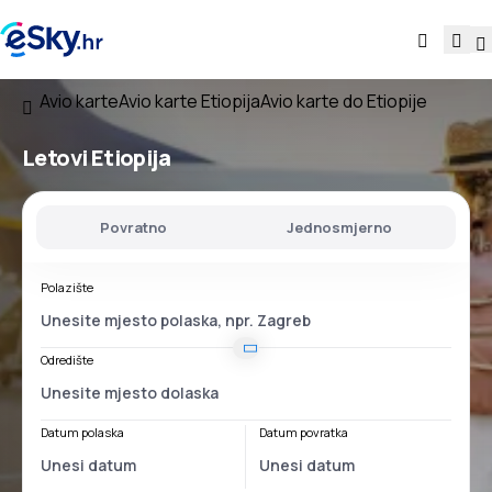
Avio karte
Avio karte Etiopija
Avio karte do Etiopije
Letovi
Etiopija
Povratno
Jednosmjerno
Polazište
Odredište
Datum polaska
Datum povratka