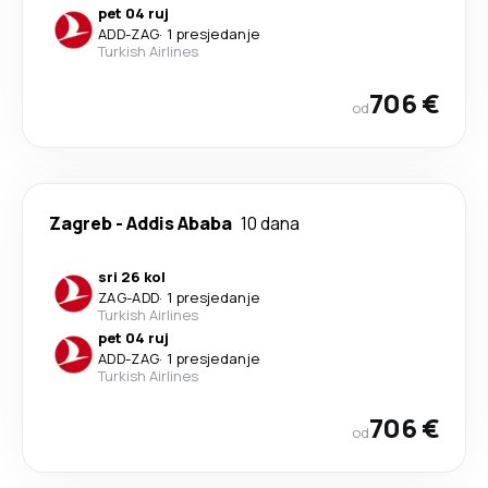
pet 04 ruj
ADD
-
ZAG
·
1 presjedanje
Turkish Airlines
706 €
od
Zagreb
-
Addis Ababa
10 dana
sri 26 kol
ZAG
-
ADD
·
1 presjedanje
Turkish Airlines
pet 04 ruj
ADD
-
ZAG
·
1 presjedanje
Turkish Airlines
706 €
od