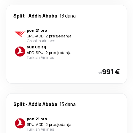
Split
-
Addis Ababa
13 dana
pon 21 pro
SPU
-
ADD
·
2 presjedanja
Croatia Airlines
sub 02 sij
ADD
-
SPU
·
2 presjedanja
Turkish Airlines
991 €
od
Split
-
Addis Ababa
13 dana
pon 21 pro
SPU
-
ADD
·
2 presjedanja
Turkish Airlines