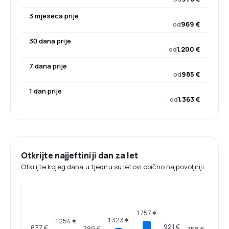
3 mjeseca prije
od
969 €
30 dana prije
od
1.200 €
7 dana prije
od
985 €
1 dan prije
od
1.363 €
Otkrijte najjeftiniji dan za let
Otkrijte kojeg dana u tjednu su letovi obično najpovoljniji.
1.757 €
1.323 €
1.254 €
921 €
837 €
789 €
758 €