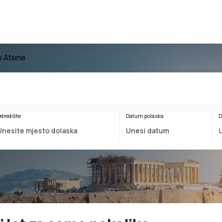
o Atene
dredište
Datum polaska
D
e