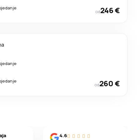
sjedanje
246 €
od
na
sjedanje
sjedanje
260 €
od
aja
4.6