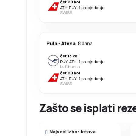
čet 20 kol
ATH
-
PUY
·
1 presjedanje
SWISS
Pula
-
Atena
8 dana
čet 13 kol
PUY
-
ATH
·
1 presjedanje
Lufthansa
čet 20 kol
ATH
-
PUY
·
1 presjedanje
SWISS
Zašto se isplati rez
Najveći izbor letova