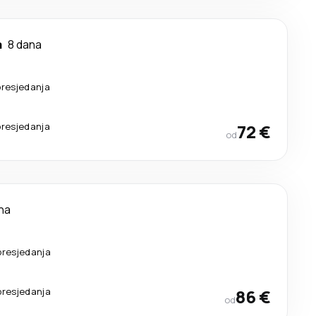
a
8 dana
presjedanja
presjedanja
72 €
od
na
presjedanja
presjedanja
86 €
od