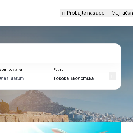
Probajte naš app
Moj račun
atum povratka
Putnici