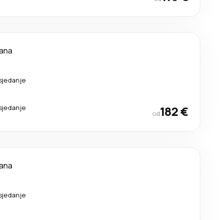
dana
sjedanje
sjedanje
182 €
od
dana
sjedanje