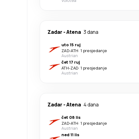
Volotea
Zadar
-
Atena
3 dana
uto 15 ruj
ZAD
-
ATH
·
1 presjedanje
Austrian
čet 17 ruj
ATH
-
ZAD
·
1 presjedanje
Austrian
Zadar
-
Atena
4 dana
čet 08 lis
ZAD
-
ATH
·
1 presjedanje
Austrian
ned 11 lis