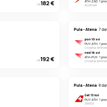
182 €
ATH
-
ZAD
·
1 pre
od
Austrian
Pula
-
Atena
7 da
pon 10 svi
PUY
-
ATH
·
1 pre
Croatia Airline
ned 16 svi
192 €
ATH
-
PUY
·
1 pre
od
Croatia Airline
Pula
-
Atena
8 da
čet 13 kol
PUY
-
ATH
·
1 pre
SWISS