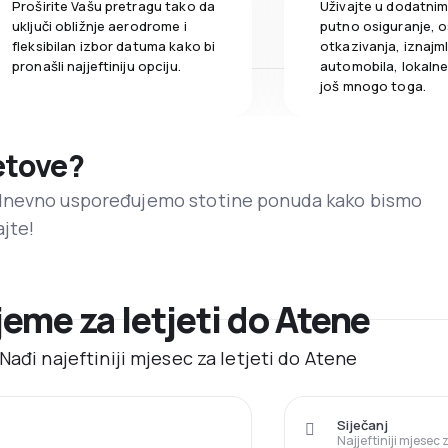
Proširite Vašu pretragu tako da
Uživajte u dodatni
uključi obližnje aerodrome i
putno osiguranje, o
fleksibilan izbor datuma kako bi
otkazivanja, iznajml
pronašli najjeftiniju opciju.
automobila, lokalne 
još mnogo toga.
letove?
dnevno uspoređujemo stotine ponuda kako bismo
ajte!
ijeme za letjeti do Atene
Nađi najeftiniji mjesec za letjeti do Atene
Siječanj
Najjeftiniji mjesec