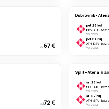
Dubrovnik
-
Aten
pet 28 kol
DBV
-
ATH
·
bez 
Volotea
pet 04 ruj
67 €
ATH
-
DBV
·
bez 
od
Volotea
Split
-
Atena
8 da
sri 26 kol
SPU
-
ATH
·
bez 
Volotea
sri 02 ruj
72 €
ATH
-
SPU
·
bez 
od
Volotea