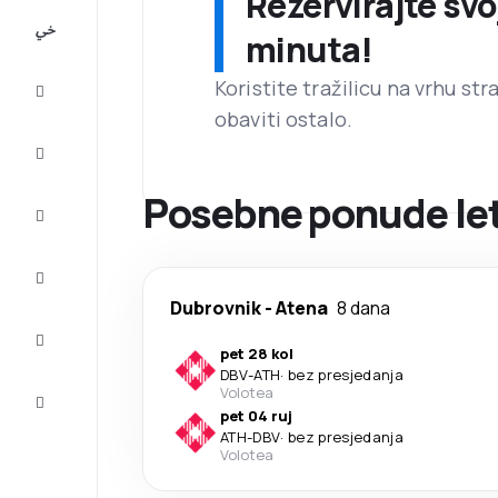
Rezervirajte svo
All-
minuta!
inclusive
Koristite tražilicu na vrhu st
Putovanje
obaviti ostalo.
Smještaj
Posebne ponude let
Prilike
Dovršite
putovanje
Dubrovnik
-
Atena
8 dana
Inspiracija
i savjeti
pet 28 kol
DBV
-
ATH
·
bez presjedanja
Služba
Volotea
za
pet 04 ruj
korisnike
ATH
-
DBV
·
bez presjedanja
Volotea