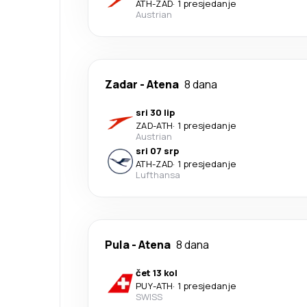
ATH
-
ZAD
·
1 presjedanje
Austrian
Zadar
-
Atena
8 dana
sri 30 lip
ZAD
-
ATH
·
1 presjedanje
Austrian
sri 07 srp
ATH
-
ZAD
·
1 presjedanje
Lufthansa
Pula
-
Atena
8 dana
čet 13 kol
PUY
-
ATH
·
1 presjedanje
SWISS