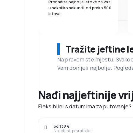
Pronađite najbolje letove za Vas
u nekoliko sekundi, od preko 500
letova.
Tražite jeftine 
Na pravom ste mjestu. Svako
Vam donijeli najbolje. Pogled
Nađi najjeftinije vr
Fleksibilni s datumima za putovanje? 
od 138 €
Najjeftiniji povratni let