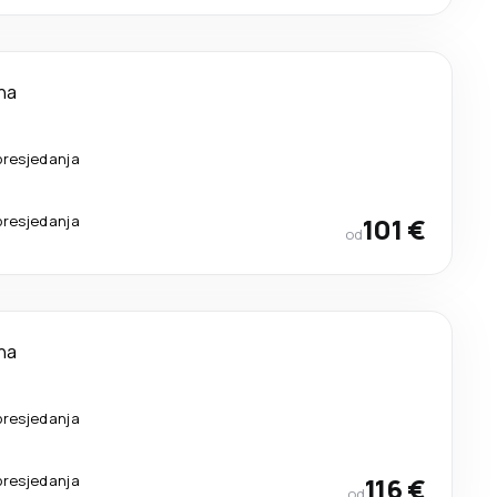
na
presjedanja
presjedanja
101 €
od
na
presjedanja
presjedanja
116 €
od