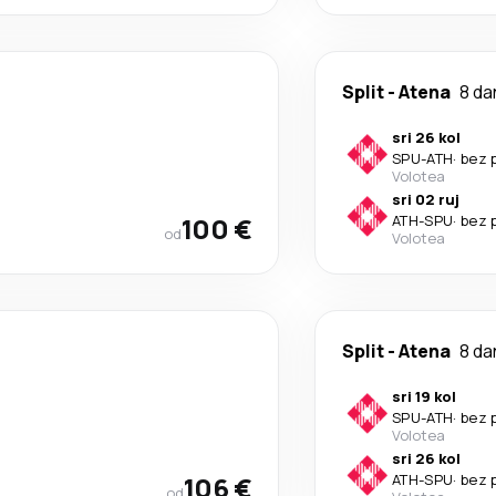
Split
-
Atena
8 da
sri 26 kol
SPU
-
ATH
·
bez 
Volotea
sri 02 ruj
100 €
ATH
-
SPU
·
bez 
od
Volotea
Split
-
Atena
8 da
sri 19 kol
SPU
-
ATH
·
bez 
Volotea
sri 26 kol
106 €
ATH
-
SPU
·
bez 
od