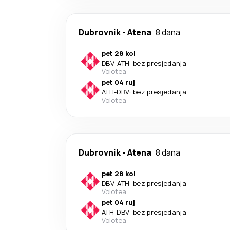
Dubrovnik
-
Atena
8 dana
pet 28 kol
DBV
-
ATH
·
bez presjedanja
Volotea
pet 04 ruj
ATH
-
DBV
·
bez presjedanja
Volotea
Dubrovnik
-
Atena
8 dana
pet 28 kol
DBV
-
ATH
·
bez presjedanja
Volotea
pet 04 ruj
ATH
-
DBV
·
bez presjedanja
Volotea