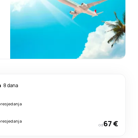
a
8 dana
presjedanja
presjedanja
67 €
od