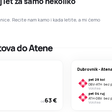
j let za samo nekoliko
ranice. Recite nam kamo i kada letite, a mi ćemo
ova do Atene
Dubrovnik
-
Aten
pet 28 kol
DBV
-
ATH
·
bez 
Volotea
pet 04 ruj
63 €
ATH
-
DBV
·
bez 
od
Volotea