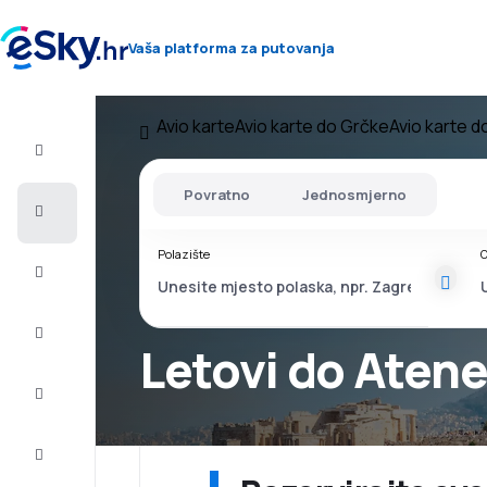
Vaša platforma za putovanja
Avio karte
Avio karte do Grčke
Avio karte d
Let+Hotel
Povratno
Jednosmjerno
Avio
Karte
Polazište
O
Ljetovanje
Ljeto
2026
Letovi do Aten
Zima
2026/27
Last
minute