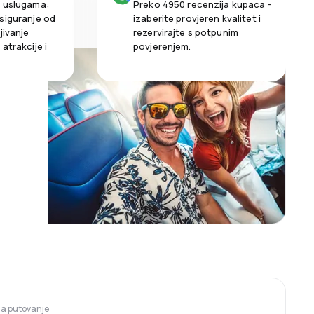
m uslugama:
Preko 4950 recenzija kupaca -
siguranje od
izaberite provjeren kvalitet i
jivanje
rezervirajte s potpunim
atrakcije i
povjerenjem.
 za putovanje