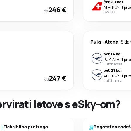
čet 20 kol
246 €
ATH
-
PUY
·
1 pre
od
SWISS
Pula
-
Atena
8 da
pet 14 kol
PUY
-
ATH
·
1 pre
Lufthansa
pet 21 kol
247 €
ATH
-
PUY
·
1 pre
od
Lufthansa
ervirati letove s eSky-om?
Fleksibilna pretraga
Bogatstvo sadrž