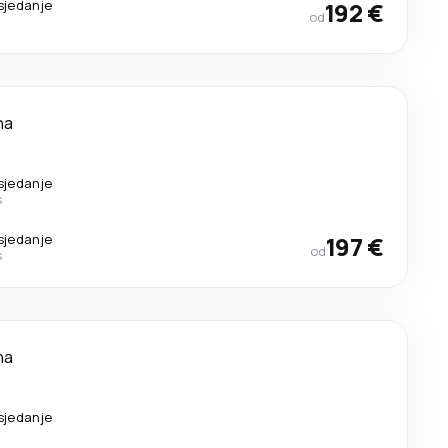
sjedanje
192 €
od
na
sjedanje
s
sjedanje
197 €
od
s
na
sjedanje