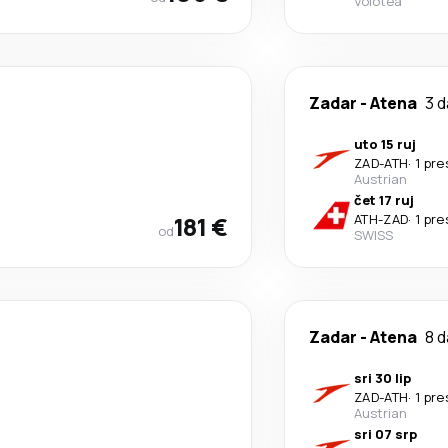
Volotea
Zadar
-
Atena
3 
uto 15 ruj
ZAD
-
ATH
·
1 pre
Austrian
čet 17 ruj
181 €
ATH
-
ZAD
·
1 pre
od
SWISS
Zadar
-
Atena
8 
sri 30 lip
ZAD
-
ATH
·
1 pre
Austrian
sri 07 srp