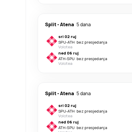
Split
-
Atena
5 dana
sri 02 ruj
SPU
-
ATH
·
bez presjedanja
Volotea
ned 06 ruj
ATH
-
SPU
·
bez presjedanja
Volotea
Split
-
Atena
5 dana
sri 02 ruj
SPU
-
ATH
·
bez presjedanja
Volotea
ned 06 ruj
ATH
-
SPU
·
bez presjedanja